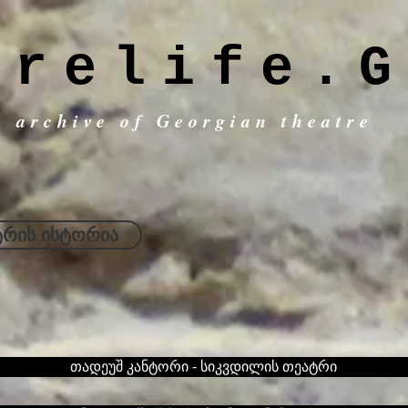
trelife.G
c archive of Georgian theatre
რის ისტორია
თადეუშ კანტორი - სიკვდილის თეატრი