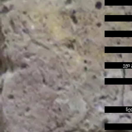
ეჟი
ნე