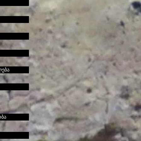
ლება
ობა