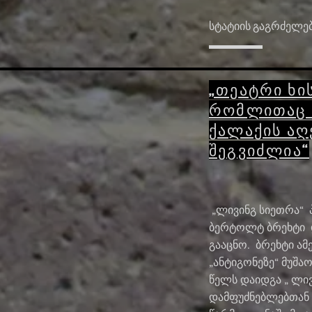
სტატიის გაგრძელე
„თეატრი ხის
რომლითაც 
ქალაქის აღ
შეგვიძლია“
„ლივინგ სიეთრა“ პ
ბერტოლტ ბრეხტი დ
გააცნო. ბრეხტი ამ
„ანტიგონეზე“ მუშაო
წელს დაიდგა „ ლივ
დამფუძნებლებთან (