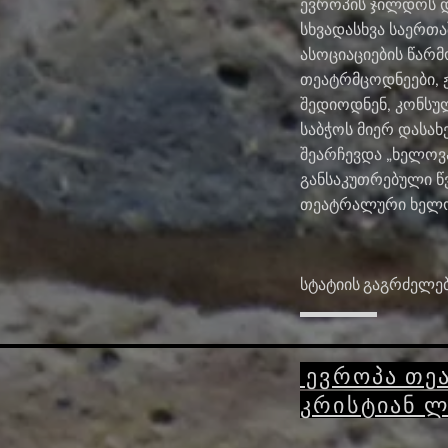
ევროპის ჯილდოს დ
სხვადასხვა საერ
ასოციაციების წარ
თეატრმცოდნეები, 
შედიოდნენ, კონს
საბჭოს მიერ დასა
შეარჩევდა „ხელოვ
განსაკუთრებული 
თეატრალური ხელოვ
სტატიის გაგრძელე
ევროპა თეა
კრისტიან ლ