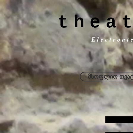
thea
Electroni
მსოფლიო თეატ