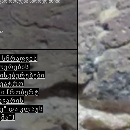
ვარ როლებს სწორედ ისინი
.
ბა
 სწრაფვის
ხოვრების
ვისებურებები
თეატრო
ში (რობერტ
თვარის
ე" და კლაუს
მა“)