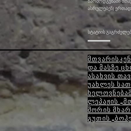
წარმოდგენაში მთა
ასრულებენ) ერთად
სტატიის გაგრძელე
მთვარისკენ
და მასზე ც
ასახვის თა
უახლეს სა
ხელოვნება
ლეპაჟის „მ
შორის მხარ
გუთის „ბოჰე