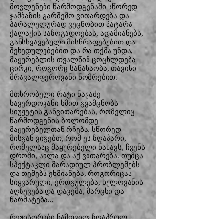
მოვლენები წარმოდგენაში სწორედ
ჯამბაზის გარშემო ვითარდება და
პარალელურად ვეცნობით პატარა
ქალაქის საზოგადოებას, ადამიანებს,
განსხვავებული მისწრაფებებით და
შეხედულებებით და რა თქმა უნდა,
მაყურებლის თვალწინ ცოცხლდება
ცირკი, როგორც სანახაობა, თავისი
მრავალფეროვანი ნომრებით.
მთხრობელი რატი ნავაძე
ხავერდოვანი ხმით გვამცნობს
სიუჟეტის განვითარებას, რომელიც
წარმოდგენის ბოლომდე
მაყურებელთან რჩება. სწორედ
მისგან ვიგებთ, რომ ეს ზღაპარი,
რომელსაც მაყურებელი ნახავს, ჩვენს
დროში, ახლა და აქ ვითარება. თუმცა
სპექტაკლი მარადიულ პრობლემებს
და თემებს ეხმიანება, როგორიცაა
სიყვარული, ერთგულება, ხელოვანის
აღზევება და დაცემა, მარცხი და
წარმატება...
რეჟისორები ნამდვილ ზღაპრულ