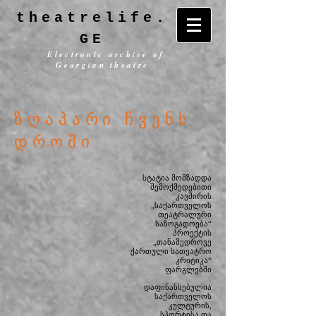
theatrelife.
GE
Electronic archive of
Georgian theatre
ზღაპარი ჩვენს
დროში
სტატია მომზადდა
შემოქმედებითი
კავშირის
„საქართველოს
თეატრალური
საზოგადოება“
პროექტის
„თანამედროვე
ქართული სათეატრო
კრიტიკა“
ფარგლებში
.
დაფინანსებულია
საქართველოს
კულტურის,
სპორტისა და