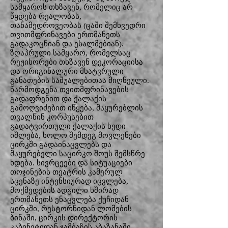
სამყაროს თხზავენ, რომელიც არ
წყდება რეალობას,
თანამედროვეობას (ცაში შემხვედრი
თვითმფრინავები ერთმანეთს
გადაკოცნიან და ესალმებიან).
ზღაპრული სამყარო, რომელსაც
რეჟისორები თხზავენ დეკორაციისა
და ორიგინალური მხატვრული
განათების საშუალებითაა მიღწეული.
წარმოდგენა თვითმფრინავების
გადაფრენით და ქალაქის
გამოღვიძებით იწყება, მაყურებლის
თვალწინ კორპუსებით
გადატვირთული ქალაქის ხედი
იშლება, ხოლო შემდეგ მოვლენები
ცირკში გადაინაცვლებს და
მაყურებელი საცირკო შოუს შემსწრე
ხდება. სივრცეები და სიტუაციები
თოჯინების თეატრის კამერულ
სცენაზე ინტენსიურად იცვლება,
მოქმედების ადგილი ხშირად
ერთმანეთს ენაცვლება ქუჩიდან
ცირკში, რესტორნიდან ლომების
ბინაში, ცირკის დირექტორის
კაბინეტიდან ჯამბაზის აბაზანაში...