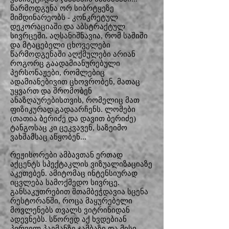
წარმოდგენა ორ სიბრტყეზე
მიმდინარეობს - კონკრეტულ
დეკორაციაში და აბსტრაქტულ
სივრცეში. აღსანიშნავია, რომ საშიში
და მტაცებელი ცხოველები
წარმოდგენაში აღქმულები არიან
როგორც გაადამიანურებული
პერსონაჟები, რომლებიც
ადამიანებივით ცხოვრობენ, მათაც
უყვართ და შრომობენ
ანაზღაურებისთვის, რომელიც მათ
ფიზიკურად გადაარჩენს. ლომები
(თათია ბერიძე და დავით ბერიძე)
ტანგოსაც კი ცეკვავენ, საზეიმო
ვახშამსაც აწყობენ...
რეჟისორები ამბავთან ერთად
აქცენტს სპექტაკლის ვიზუალიზაციაზე
აკეთებენ. ამიტომაც ინტენსიურად
იცვლება სამოქმედო სივრცე.
განსაკუთრებით შთამბეჭდავია სცენა
რესტორანში, როცა მაყურებელი
მოვლენებს თვალს ვიტრინიდან
ადევნებს. სწორედ აქ ხვდებიან
პირველ პაემანზე ჯამბაზი და მისი