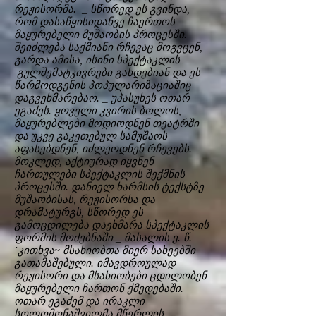
რეჟისორმა. _ სწორედ ეს გვინდა,
რომ დასაწყისიდანვე ჩაერთოს
მაყურებელი მუშაობის პროცესში.
შეიძლება საქმიანი რჩევაც მოგვცენ,
გარდა ამისა, ისინი სპექტაკლის
გულშემატკივრები გახდებიან და ეს
წარმოდგენის პოპულარიზაციაშიც
დაგვეხმარებაო. _ უპასუხეს ოთარ
ეგაძეს. ყოველი კვირის ბოლოს,
მაყურებლები მოდიოდნენ თეატრში
და უკვე გაკეთებულ სამუშაოს
აფასებდნენ, იძლეოდნენ რჩევებს.
მოკლედ, აქტიურად იყვნენ
ჩართულები სპექტაკლის შექმნის
პროცესში. დანიელ ხარმსის ტექსტზე
მუშაობისას, რეჟისორსა და
დრამატურგს, სწორედ ეს
გამოცდილება დაეხმარა სპექტაკლის
ფორმის მოძებნაში _ მასალის ე. წ.
`კითხვა~ მსახიობთა მიერ სახეებში
გათამაშებული. იმავდროულად
რეჟისორი და მსახიობები ცდილობენ
მაყურებელი ჩართონ ქმედებაში.
ოთარ ეგაძემ და ირაკლი
სოლომონაშვილმა მწერლის