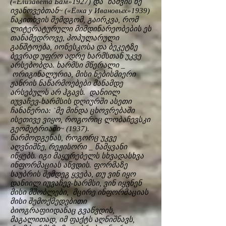
(«Елизавета Бам»1927) და `ნაძვის ხე
ივანოვებთან~ («Ёлка у Ивановых»1939)
წაკითხვის შემდგომ, გაირკვა, რომ
ლიტერატურული მიმდინარეობების ეს
თანამედროვე, პოპულარული
განშტოება, იონესკოსა და ბეკეტზე
ბევრად უფრო ადრე ხარმსთან უკვე
არსებობდა. ხარმსი მწერალი _
ორიგინალურია, მისი ნებისმიერი
ჟანრის ნაწარმოებები მანამდე
არსებულს არ ჰგავს. დანიილ
იუვაჩევ-ხარმსის დღიურში ასეთი
ჩანაწერია: `მე მინდა ცხოვრებაში
ისეთივე ვიყო, როგორიც ლობაჩევსკი
გეომეტრიაში~ (1937).
წარმოდგენას, როგორც უკვე
აღვნიშნე, რეჟისორი _ წამყვანი
იწყებს. იგი მაყურებელს სხვადასხვა
ინფორმაციას აწვდის. ფორმაზე
საუბრის შემდეგ ყვება, თუ ვინ იყო
დანიილ იუვაჩევ-ხარმსი, ვინ იყვნენ
მისი მშობლები, მცირე ინფორმაციას
მისი შემოქმედებითი
ბიოგრაფიიდანაც გვაწვდის,
მაგალითად, იმ ფაქტს აღნიშნავს,