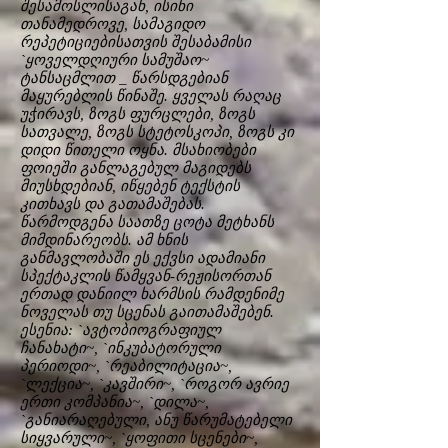
შესამოსლისაგან, ისინი
თანამედროვე, სამაგიდო
რეპეტიციებისათვის შესაბამისი
`ყოველდღიური სამუშაო~
ტანსაცმლით _ წარსდგებიან
მაყურებლის წინაშე. ყველას რაღაც
უჭირავს, ზოგს ფურცლები, ზოგს
სათვალე, ზოგს სტეტოსკოპი, ზოგს კი
დიდი წითელი ოყნა. მსახიობები
ფოიეში განლაგებულ მაგიდებს
მიუსხდებიან, იწყებენ ტექსტის
კითხავს და გათამაშებას.
წარმოდგენა საათზე ცოტა მეტხანს
მიმდინარეობს. ამ ხნის
განმავლობაში ეს ექვსი ადამიანი
სპექტაკლის წამყვან-რეჟისორთან
ერთად დანიილ ხარმსის რამდენიმე
ნოველას თუ სცენას გაითამაშებენ.
ესენია: `ავტობიოგრაფიულ
ჩანახატი~, `ინკუბატორული
პერიოდი~, `რეაბილიტაცია~,
`ლექცია~, `კავშირი~, `როგორ ავრიე
ერთი კომპანია~, `დილა~,
`განიარაღებული, ანუ წარუმატებელი
სიყვარული~, `ყოფითი სცენები~,