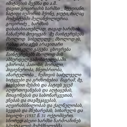
იმიტაციის შექმნა და ა.შ..
დავით გოცირიძის ხარმსი _ სევდიანი,
ნატიფი იუმორის მქონე, ჯიუტი, რაღაც
მომენტებში მელანქოლიურია.
გოცირიძე _ ხარმსის
დასახასიათებლად, თავად ხარმსის
ჩანაწერს მოვიყვან: `მე მაინტერესებს
მხოლოდ `სისულელე~; მხოლოდ ის,
რასაც არა აქვს არავითარი
პრაქტიკული გაგება. ცხოვრება
მაინტერესებს მხოლოდ მის
აბსურდულ გამოხატულებაში.
გმირობა, პათოსი, მორალი,
ჰიგიენურობა, ზნეობრიობა,
აზარტულობა _ ჩემთვის საძულველი
სიტყვები და გრძნობებია. მაგრამ, მე,
სავსებით მესმის და პატივს ვცემ
აღფრთოვანებას და აღტაცებას,
შთაგონებას და სასოწარკვეთას,
ვნებას და თავშეკავებას,
აღვირახსნილობას და ქალწულობას,
სევდას და მწუხარებას, სიხარულს და
სიცილს~ (1937 წ. 31 ოქტომბერი).
სწორედ ასეთი ხარმსი წარმოაჩინეს
სპექტაკლის შემქმნელებმა.