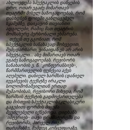
ახლოვდება სპექტაკლის დაწყების
დრო, ოთარ ეგაძე მიმართავს
თეატრში მისულ საზოგადოებას, რომ
დასხდნენ ფოიეში განლაგებულ
სკამებზე, დაიკავონ თავიანთი
ადგილები, რაშიც მათ თეატრის
მომსახურე პერსონალი ეხმარება.
_ თქვენ თუ გგონიათ, რომ
სპექტაკლის სანახავად მოხვედით,
შემცდარხართ, ვინაიდან ეს არ არის
სპექტაკლი... ასე მიმართავს ოთარ
ეგაძე საზოგადოებას. რეჟისორს
სანახაობის ე. წ. `კონფერანსიეს~,
წარმმართველის ფუნქცია აქვს
აღებული. დანიელ ხარმსის (დანიელ
იუვაჩევის) ტექსტზე ირაკლი
სოლომონაშვილთან ერთად
მუშაობისას, რეჟისორი მიხვდა, რომ
ხარმსის ტექსტის გადმოქართულება
და მისთვის სპექტაკლის (კლასიკური
გაგებით) ფორმის მიცემა
შეუძლებელი იქნებოდა. დიდხანს
`იმტვრიეს~ თავი დრამატურგმა და
რეჟისორმა, პირველ რიგში
თარგმანზე, შემდეგ კონცეფციაზე.