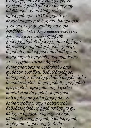
მნიშვნელობას არ ანიჭებდა, ამ
ლიტერატურას ქმნიდა მხოლოდ
იმისათვის, რომ არსებობა
შესძლებოდა. 1937 წლდან კი,
საყმაწვილო ჟურნალში `სახლიდან
გამოვიდა კაცი კომბლითა და
ტომრით~ («Из дома вышел человек с
дубинкой и мешком») ლექსის
გამოქვეყნების შემდეგ, მისი ბეჭდვა
საერთოდ აიკრძალა, რის გამოც,
წლების განმავლობაში შიმშილით
სიკვდილის ზღვარზე იმყოფებოდა.
XX საუკუნის 70-იან წლებში
მსოფლიოსთვის აღმოჩენა იყო
დანიილ ხარმსის ნაწარმოებები.
პირველად, სწორედ მაშინ იწყება მისი
მოთხრობების, ნოველების, ლექსების,
სტატიების, სცენების თუ პატარა
ფორმატის პიესების, დღიურის
ჩანაწერების გამოქვეყნება. ამ
პერიოდამდე, თუკი აბსურდის
მამამთავრებად ეჟენ იონესკო და
სამუელ ბეკეტი ითვლებოდნენ,
ხარმსის ნოველების, ჩანახატების,
პიესების: `ელიზავეტა ბამი~