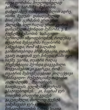
იდეა ფორმისა მოულოდნელად
გაჩნდა. `ხარმსზე~ მუშაობის
დაწყებამდე, რამდენიმე წლით ადრე,
ისინი `მედეას~ დასადგმელად
მიიწვიეს გერმანის ერთ-ერთ
ქალაქში. სულ რაღაც ერთი კვირის
დაწყებული ჰქონდათ მუშაობა, ე. წ.
ტექსტზე მუშაობის `სამაგიდო~
პერიოდში იმყოფებოდნენ, როდესაც
თეატრის მენეჯერმა რეჟისორს
განუცხადა, რომ იმ საღამოს
გაიმართებოდა პრეზენტაცია. ოთარ
ეგაძე თავიდან ვერ მიხვდა, რაში იყო
საქმე. ეგონა, თეატრს რაღაც
პრეზენტაცია ჰქონდა დაგეგმილი.
მოგვიანებით კი გაირკვა, რომ
თეატრის შემოქმედებითი კოლექტივი
`სამაგიდო~ რეპეტიციაზე თავიანთ
ახლობლებს _ მეგობრებს,
ნათესავებს, გულშემატკივრებს
ეპატიჟებოდნენ. _ კი, მაგრამ ჯერ
თითქმის არაფერი გვაქვს
გაკეთებული, მხოლოდ ტექსტს
ვამუშავებთ ჯერ-ჯერობით _
წინააღმდეგობის გაწევა სცადა