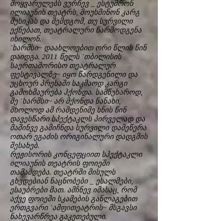
მოყვარულებს ვურჩევ _ ესტუმრონ
ილიაუნის თეატრს, მოუსმინონ კარგ
მუსიკას და შემდგომ, თუ სურვილი
ექნებათ, თეატრალური წარმოდგენა
იხილონ.
`ხარმსი~ დაახლოებით ორი წლის წინ
დაიდგა. 2011 წელს `თბილისის
საერთაშორისო თეატრალურ
ფესტივალზე~ იყო წარდგენილი და
უცხოურ პრესაში საკმაოდ კარგი
გამოხმაურება ჰქონდა. სამწუხაროდ,
მე `ხარმსი~ არ მქონდა ნანახი,
მხოლოდ ამ რამდენიმე ხნის წინ
დავესწარი სპექტაკლს პირველად და
მაშინვე გამიჩნდა სურვილი დამეწერა
ოთარ ეგაძის ორიგინალური დადგმის
შესახებ.
რეჟისორის კონცეფციით სპექტაკლი
ილიაუნის თეატრის ფოიეში
თამაშდება. თეატრში მისულს
გხვდებიან ნაცნობები _ ესალმები,
ესაუბრები მათ. ამჩნევ იმასაც, რომ
აქვე ფოიეში სკამების განლაგებით
ერთგვარი `ამფითეატრის~ მსგავსი
ნახევარწრეა გაკეთებული.