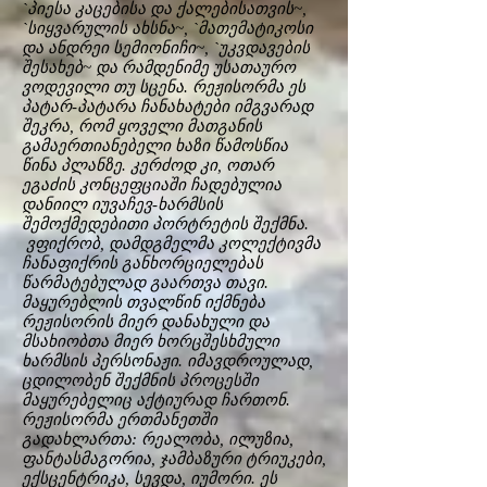
`პიესა კაცებისა და ქალებისათვის~,
`სიყვარულის ახსნა~, `მათემატიკოსი
და ანდრეი სემიონიჩი~, `უკვდავების
შესახებ~ და რამდენიმე უსათაურო
ვოდევილი თუ სცენა. რეჟისორმა ეს
პატარ-პატარა ჩანახატები იმგვარად
შეკრა, რომ ყოველი მათგანის
გამაერთიანებელი ხაზი წამოსწია
წინა პლანზე. კერძოდ კი, ოთარ
ეგაძის კონცეფციაში ჩადებულია
დანიილ იუვაჩევ-ხარმსის
შემოქმედებითი პორტრეტის შექმნა.
ვფიქრობ, დამდგმელმა კოლექტივმა
ჩანაფიქრის განხორციელებას
წარმატებულად გაართვა თავი.
მაყურებლის თვალწინ იქმნება
რეჟისორის მიერ დანახული და
მსახიობთა მიერ ხორცშესხმული
ხარმსის პერსონაჟი. იმავდროულად,
ცდილობენ შექმნის პროცესში
მაყურებელიც აქტიურად ჩართონ.
რეჟისორმა ერთმანეთში
გადახლართა: რეალობა, ილუზია,
ფანტასმაგორია, ჯამბაზური ტრიუკები,
ექსცენტრიკა, სევდა, იუმორი. ეს