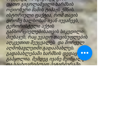
დათო გიგოლაშვილი ხარმსის
ოდიოზური მამის ტიპაჟს ქმნის.
ისტორიული ფაქტია, რომ თავის
დროზე ხალხოსან ივან იუვაჩევს,
ტერორისტული აქტის
განხორციელებისათვის სიკვდილი
მიუსაჯეს, რაც უვადო თავისუფლების
აღკვეთით შეუცვალეს და შორეულ
აღმოსავლეთში გადაასახლეს.
გადასახლებაში ხარმსის დედაც
გაჰყოლია. შემდეგ ივანე შეიწყალეს
და საცხოვრებლად პეტერბურგში
დასახლდნენ. ერთდროს
რევოლუციური იდეებით გატაცებული
ხარმსის მამა ერთობ რელიგიური
გამხდარა და ლიტერატურულ
მოღვაწეობასაც ეწეოდა. სპექტაკლის
ქმედითი ნაწილი, სწორედ ხარმსის
აბსურდული იუმორით აღსავსე
ავტობიოგრაფიული ჩანახატის
გათამაშებით იწყება. მამამისის
ხასიათის გადმოსაცემად გენიალური
ორი დეტალი აქვს მწერალს
აღწერილი. ერთი, თავისი ჩასახვის
ამბავი, რომელიც 1 აპრილს