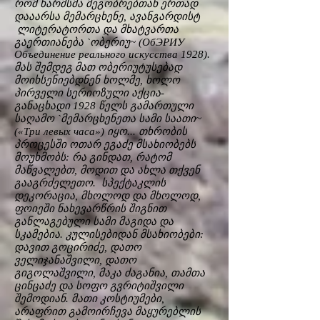
რომ ხარმსმა მეგობრებთან ერთად
დააარსა მემარცხენე, ავანგარდისტ
ლიტერატორთა და მხატვართა
გაერთიანება `ობერიუ~ (ОбЭРИУ
Объединение реального искусства 1928).
მას შემდეგ მათ ობერიუტუსებად
მოიხსენიებდნენ ხოლმე, ხოლო
პირველი სერიოზული აქცია-
განაცხადი 1928 წელს გამართული
საღამო `მემარცხენეთა სამი საათი~
(«Три левых часа») იყო... თხრობის
პროცესში ოთარ ეგაძე მსახიობებს
მოუხმობს: რა გინდათ, რატომ
მაწვალებთ, მოდით და ახლა თქვენ
გააგრძელეთო. სპექტაკლის
დეკორაცია, მხოლოდ და მხოლოდ,
ფოიეში ნახევარწრის შიგნით
განლაგებული სამი მაგიდა და
სკამებია. კულისებიდან მსახიობები:
დავით გოცირიძე, დათო
ველიჯანაშვილი, დათო
გიგოლაშვილი, მაკა ძაგანია, თამთა
ცინცაძე და სოფო გვრიტიშვილი
შემოდიან. მათი კოსტიუმები,
არაფრით გამოირჩევა მაყურებლის