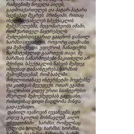
რამდენიმე ნოველა აიღეს,
გადმოაქართულეს და პატარ-პატარა
სცენებად შეკრეს. პრინციპი, რითაც
იხელმძღვანელეს სპექტაკლის
შემქმნელებმა, მდგომარეობს იმაში,
რომ ქართველ მაყურებელს
შეძლებისდაგვარად გააცნონ დანიილ
ხარმსი (იუვაჩევი), როგორც ადამიანი
და შემოქმედი. ვფიქრობ, ჩანაფიქრს
წარმატებულად გაართვეს თავი. მე
ხარმსის ნაწარმოებები წაკითხული არ
მქონდა. სპექტაკლის ნახვის შემდეგ
იმდენად დამაინტერესა ხარმსის
შემოქმედებამ, რომ სახლში
მისვლისთანავე ინტერნეტში მოვძებნე
და კითხვას შევუდექი. ოთარ ეგაძის
წყალობით კიდევ ერთი საინტერესო
მწერლის შემოქმედებას გავეცანი,
რისთვისაც დიდი მადლობა მინდა
გადავუხადო.
დანიილ ივანოვიჩ იუვაჩევმა, ჯერ
კიდევ სკოლის მოსწავლემ, აიღო
ფსევდონიმი _ ხარმსი, რომელსაც
ცვლიდა ხოლმე: ხარმსი, ხორმსი,
ჩარმსი, ხაარმსი, შარდამი, ხარმს-