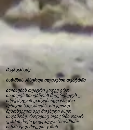
მაკა ვასაძე
ხარმსის აბსურდი ილიაუნის თეატრში
ილიაუნის თეატრი კიდევ ერთ
სიახლეს სთავაზობს მაყურებელს _
სპექტაკლის დაწყებამდე ჯაზური
მუსიკის საღამოებს. სრულიად
შემთხვევით მეც მოვხვდი ასეთ
საღამოზე, როდესაც თეატრში ოთარ
ეგაძის მიერ დადგმული `ხარმსის~
სანახავად მივედი. ჯაზის