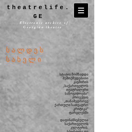
theatrelife.
GE
Electronic archive of
Georgian theatre
ხალდეს
სახელი
სტატია მომზადდა
შემოქმედებითი
კავშირის
„საქართველოს
თეატრალური
საზოგადოება“
პროექტის
„თანამედროვე
ქართული სათეატრო
კრიტიკა“
ფარგლებში
.
დაფინანსებულია
საქართველოს
კულტურის,
სპორტისა და