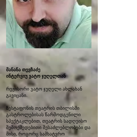
მანანა თევზაძე
ინტერვიუ ვატო ჯუღელთან
რეჟისორი ვატო ჯუღელი ახლახან
გავიცანი.
ზესტაფონის თეატრის თბილისში
გასტროლებისას წარმოდგენილი
სპექტაკლებით, თეატრის სადღეისო
შემოქმედებითი შესაძლებლობები და
მისი, როგორც სამხატვრო