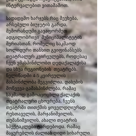
ინტერვალებით ვითამაშოთ.
სადადგმო ხარჯებს რაც შეეხება,
არსებული ბიუჯეტის გარდა,
მემორანდუმი გავაფორმეთ
ადგილობრივი მუნიციპალიტეტის
მერიასთან, რომელიც საკმაოდ
სოლიდური თანხით გვიფინანსებს
თეატრალურ კვირეულებს, როდესაც
ჩვენ ვმასპინძლობთ დედაქალაქისა
და სხვა რეგიონების თეატრებს.
წელიწადში 4-5 კვირეულის
მასპინძლობა შეგვიძლია, დასების
მოწვევა-გამასპინძლება, რამაც
საკმაოდ გამოაცოცხლა ქალაქის
თეატრალური ცხოვრება, ჩვენს
თეატრში თითქმის ყოველდღიურად
რუსთაველის, მარჯანიშვილის,
თუმანიშვილის, ახალი თეატრის
სპექტაკლები ტარდებოდა, რამაც
მაყურებლის ძალიან დიდი სიხარული