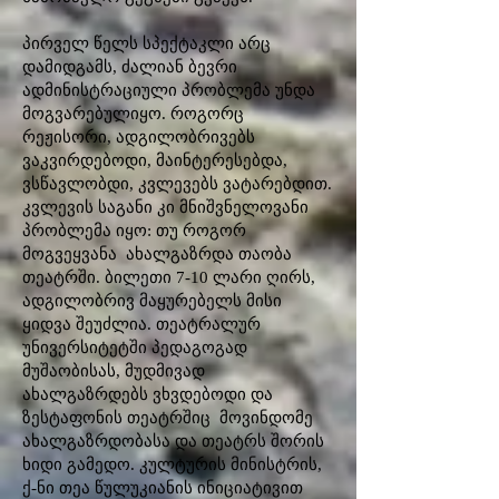
პირველ წელს სპექტაკლი არც
დამიდგამს, ძალიან ბევრი
ადმინისტრაციული პრობლემა უნდა
მოგვარებულიყო. როგორც
რეჟისორი, ადგილობრივებს
ვაკვირდებოდი, მაინტერესებდა,
ვსწავლობდი, კვლევებს ვატარებდით.
კვლევის საგანი კი მნიშვნელოვანი
პრობლემა იყო: თუ როგორ
მოგვეყვანა ახალგაზრდა თაობა
თეატრში. ბილეთი 7-10 ლარი ღირს,
ადგილობრივ მაყურებელს მისი
ყიდვა შეუძლია. თეატრალურ
უნივერსიტეტში პედაგოგად
მუშაობისას, მუდმივად
ახალგაზრდებს ვხვდებოდი და
ზესტაფონის თეატრშიც მოვინდომე
ახალგაზრდობასა და თეატრს შორის
ხიდი გამედო. კულტურის მინისტრის,
ქ-ნი თეა წულუკიანის ინიციატივით