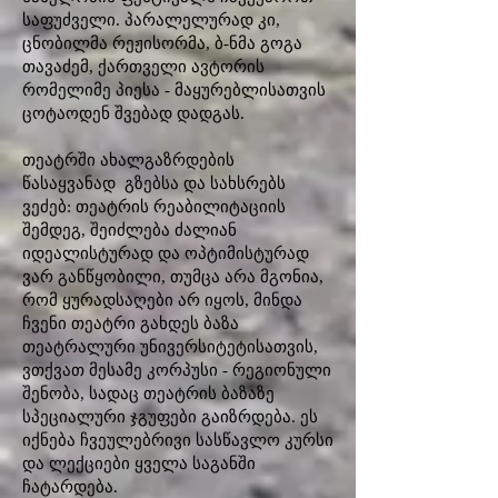
საფუძველი. პარალელურად კი,
ცნობილმა რეჟისორმა, ბ-ნმა გოგა
თავაძემ, ქართველი ავტორის
რომელიმე პიესა - მაყურებლისათვის
ცოტაოდენ შვებად დადგას.
თეატრში ახალგაზრდების
წასაყვანად გზებსა და სახსრებს
ვეძებ: თეატრის რეაბილიტაციის
შემდეგ, შეიძლება ძალიან
იდეალისტურად და ოპტიმისტურად
ვარ განწყობილი, თუმცა არა მგონია,
რომ ყურადსაღები არ იყოს, მინდა
ჩვენი თეატრი გახდეს ბაზა
თეატრალური უნივერსიტეტისათვის,
ვთქვათ მესამე კორპუსი - რეგიონული
შენობა, სადაც თეატრის ბაზაზე
სპეციალური ჯგუფები გაიზრდება. ეს
იქნება ჩვეულებრივი სასწავლო კურსი
და ლექციები ყველა საგანში
ჩატარდება.