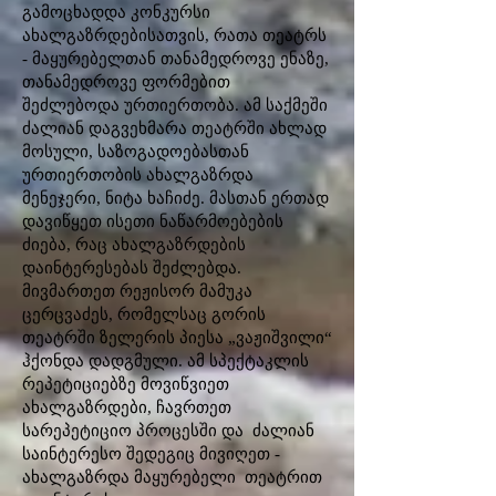
გამოცხადდა კონკურსი
ახალგაზრდებისათვის, რათა თეატრს
- მაყურებელთან თანამედროვე ენაზე,
თანამედროვე ფორმებით
შეძლებოდა ურთიერთობა. ამ საქმეში
ძალიან დაგვეხმარა თეატრში ახლად
მოსული, საზოგადოებასთან
ურთიერთობის ახალგაზრდა
მენეჯერი, ნიტა ხაჩიძე. მასთან ერთად
დავიწყეთ ისეთი ნაწარმოებების
ძიება, რაც ახალგაზრდების
დაინტერესებას შეძლებდა.
მივმართეთ რეჟისორ მამუკა
ცერცვაძეს, რომელსაც გორის
თეატრში ზელერის პიესა „ვაჟიშვილი“
ჰქონდა დადგმული. ამ სპექტაკლის
რეპეტიციებზე მოვიწვიეთ
ახალგაზრდები, ჩავრთეთ
სარეპეტიციო პროცესში და ძალიან
საინტერესო შედეგიც მივიღეთ -
ახალგაზრდა მაყურებელი თეატრით