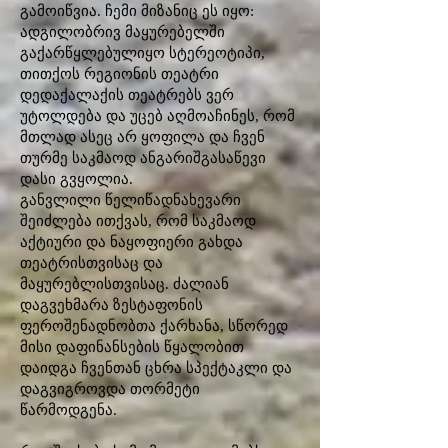
გამოიწვია. ჩემი მიზანიც ეს იყო:
ადგილობრივ მაყურებელში
გაქარწყლებულიყო სტერეოტიპი,
თითქოს რეგიონის თეატრი
დედაქალაქის თეატრებს ვერ
უტოლდება და უცებ აღმოაჩინეს, რომ
მთლად ასეც არ ყოფილა და ჩვენ
თურმე საკმაოდ ანგარიშგასაწევი
დასი გვყოლია.
განვლილი წელიწადნახევარი
შეიძლება ითქვას, რომ საკმაოდ
აქტიური და ნაყოფიერი გახდა
თეატრისთვისაც და
მაყურებლისთვისაც. ძალიან
დაგვეხმარა ზესტაფონის
ფეროშენადნობთა ქარხანა, სწორედ
მისი დაფინანსების წყალობით
დაიდგა ჩვენთან ცხრა სპექტაკლი და
დაგვიგროვდა თორმეტი
წარმოდგენა.