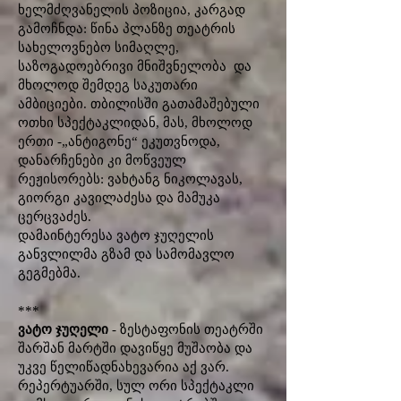
ხელმძღვანელის პოზიცია, კარგად
გამოჩნდა: წინა პლანზე თეატრის
სახელოვნებო სიმაღლე,
საზოგადოებრივი მნიშვნელობა და
მხოლოდ შემდეგ საკუთარი
ამბიციები. თბილისში გათამაშებული
ოთხი სპექტაკლიდან, მას, მხოლოდ
ერთი -„ანტიგონე“ ეკუთვნოდა,
დანარჩენები კი მოწვეულ
რეჟისორებს: ვახტანგ ნიკოლავას,
გიორგი კავილაძესა და მამუკა
ცერცვაძეს.
დამაინტერესა ვატო ჯუღელის
განვლილმა გზამ და სამომავლო
გეგმებმა.
***
ვატო ჯუღელი
- ზესტაფონის თეატრში
შარშან მარტში დავიწყე მუშაობა და
უკვე წელიწადნახევარია აქ ვარ.
რეპერტუარში, სულ ორი სპექტაკლი