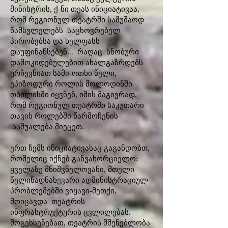
მინისტრის, ქ-ნი თეას ინიციატივაა,
რომ რეგიონულ თეატრში სამუშაოდ
წამსვლელებს საცხოვრებელ
პირობებსა და ხელფასს
დაუფინანსებენ... რაღაც სნობური
დამოკიდებულებით ახალგაზრდებს
ურჩევნიათ სამი-ოთხი წელი,
ეპიზოდური როლის მოლოდინში
თბილისში იყვნენ, იმის მაგივრად,
რომ რეგიონულ თეატრში საკუთარი
თავის როლებში წარმოჩენის
საშუალება მიეცეთ.
ერთ ჩემს ინიციატივასაც გაგანდობთ,
რომელიც იქნებ განვახორციელო:
ყველაზე მნიშვნელოვანი, მთელი
წელიწადნახევარი ადმინისტრაციულ
პრობლემებში ვიყავი-მეთქი,
მოიცავდა თეატრის
ინფრასტრუქტურის ცვლილებას.
მოგეხსენებათ, თეატრის მშენებლობა