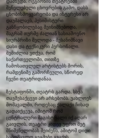
დამხვდა. რეგიონის თეატრებში
შენელებული ცხოვრების გამო, დასს
ცნობისმოყვარეობა და ინტერესი არ
დაუმალავს, პესიმისტური
განწყობილებაც შეინიშნებოდა,
მაგრამ თურმე ძალიან სასიამოვნო
სიურპრიზი მელოდა - შესანიშნავი
დასი და ტექნიკური პერსონალი.
შემიძლია ვთქვა, რომ
საქართველოში, თითზე
ჩამოსათვლელ არტისტებს შორის,
რამდენიმე გამორჩეული, სწორედ
ჩვენი თეატრიდანაა.
ზესტაფონში, თეატრს გარდა, სხვა
თავშესაქცევი არ არსებობს. უახლოეს
მომავალში, როდესაც ქალაქი ჩიხად
გადაიქცევა, იმიტომ რომ
ცენტრალური მაგისტრალი იქ აღარ
გაივლის, თეატრი კიდევ უფრო მეტ
მნიშვნელობას შეიძენს, ამიტომ დიდი
სამომავლო გეგმები გვაქვს.