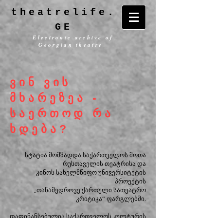
theatrelife.
GE
Electronic archive of
Georgian theatre
ვინ ვის
მხარეზეა -
საერთოდ რა
ხდება?
სტატია მომზადდა საქართველოს შოთა
რუსთაველის თეატრისა და
კინოს სახელმწიფო უნივერსიტეტის
პროექტის
„თანამედროვე ქართული სათეატრო
კრიტიკა“ ფარგლებში.
დაფინანსებულია საქართველოს კულტურის