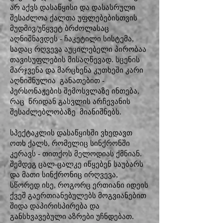
არ აქვს დასაწყისი და დასასრული
შესაძლოა ქალთა უფლებებისთვის
მუდმივ/უწყვეტ ბრძოლასაც
აღნიშნავდეს - ჩაკეტილი სისტემა,
სადაც რღვევა აუცილებელი პირობაა
თავისუფლების მისაღწევად. სცენის
მარჯვენა და მარცხენა კუთხეში კარი
აღნიშნულია განათებით -
პერსონაჟების შემოსვლაზე ინთება,
რაც წრიდან გასვლის არჩევანის
შესაძლებლობაზე მიანიშნებს.
სპექტაკლის დასაწყისში ვხედავთ
ოთხ ქალს, რომელიც სინქრონში
კერავს - თითქოს მელოდიას ქმნიან.
შემდეგ ცალ-ცალკე იწყებენ საუბარს
და მათი სინქრონიც ირღვევა,
სწორედ ისე, როგორც ერთიანი იდეის
ქვეშ გაერთიანებულებს მოგვიანებით
შიდა დაპირისპირება და
განსხვავებული აზრები უჩნდებათ.