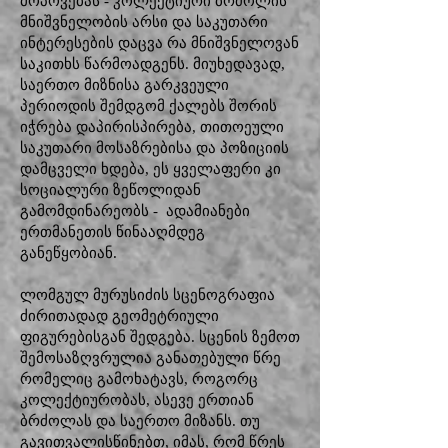
მოპოვებას - კოლექტიური ბრძოლის
მნიშვნელობის არსი და საკუთარი
ინტერესების დაცვა რა მნიშვნელოვან
საკითხს წარმოადგენს. მიუხედავად,
საერთო მიზნისა გარკვეული
პერიოდის შემდგომ ქალებს შორის
იჭრება დაპირისპირება, თითოეული
საკუთარი მოსაზრებისა და პოზიციის
დამცველი ხდება, ეს ყველაფერი კი
სოციალური ზეწოლიდან
გამომდინარეობს - ადამიანები
ერთმანეთის წინააღმდეგ
განეწყობიან.
ლომგულ მურუსიძის სცენოგრაფია
ძირითადად გეომეტრიული
ფიგურებისგან შედგება. სცენის ზემოთ
შემოსაზღვრულია განათებული წრე
რომელიც გამოხატავს, როგორც
კოლექტიურობას, ასევე ერთიან
ბრძოლას და საერთო მიზანს. თუ
გავითვალისწინებთ, იმას, რომ წრეს