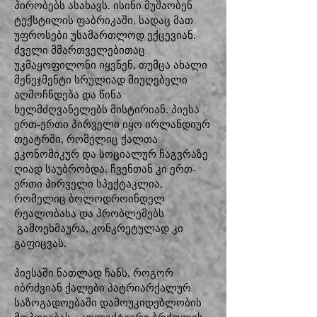
პირობებს ასახავს. ისინი მუშაობენ
ტექსტილის ფაბრიკაში, სადაც მათ
უფროსები უსამართლოდ ექცევიან.
ძველი მმართველებითაც
უკმაყოფილონი იყვნენ, თუმცა ახალი
მენეჯმენტი სრულიად მიუღებელი
აღმოჩნდება და წინა
ხელმძღვანელებს მისტირიან. პიესა
ერთ-ერთი პირველი იყო ირლანდიურ
თეატრში, რომელიც ქალთა
ეკონომიკურ და სოციალურ ჩაგვრაზე
ღიად საუბრობდა. ჩვენთან კი ერთ-
ერთი პირველი სპექტაკლია,
რომელიც ბოლოდროინდელ
რეალობასა და პრობლემებს
გამოეხმაურა, კონკრეტულად კი
გაფიცვას.
პიესაში ნათლად ჩანს, როგორ
იბრძვიან ქალები პატრიარქალურ
საზოგადოებაში დამოუკიდებლობის