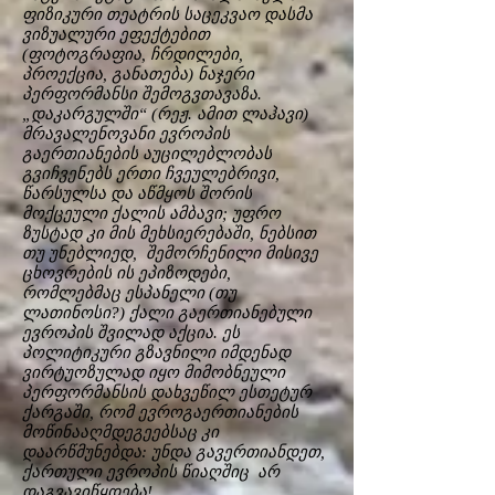
ფიზიკური თეატრის საცეკვაო დასმა
ვიზუალური ეფექტებით
(ფოტოგრაფია, ჩრდილები,
პროექცია, განათება) ნაჯერი
პერფორმანსი შემოგვთავაზა.
„დაკარგულში“ (რეჟ. ამით ლაჰავი)
მრავალენოვანი ევროპის
გაერთიანების აუცილებლობას
გვიჩვენებს ერთი ჩვეულებრივი,
წარსულსა და აწმყოს შორის
მოქცეული ქალის ამბავი; უფრო
ზუსტად კი მის მეხსიერებაში, ნებსით
თუ უნებლიედ, შემორჩენილი მისივე
ცხოვრების ის ეპიზოდები,
რომლებმაც ესპანელი (თუ
ლათინოსი?) ქალი გაერთიანებული
ევროპის შვილად აქცია. ეს
პოლიტიკური გზავნილი იმდენად
ვირტუოზულად იყო მიმობნეული
პერფორმანსის დახვეწილ ესთეტურ
ქარგაში, რომ ევროგაერთიანების
მოწინააღმდეგეებსაც კი
დაარწმუნებდა: უნდა გავერთიანდეთ,
ქართული ევროპის წიაღშიც არ
დაგვავიწყდება!