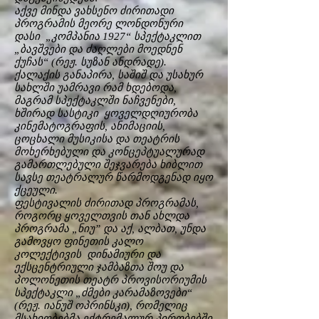
აქვე მინდა ვახსენო ძირითადი
პროგრამის მეორე ლონდონური
დასი „კომპანია 1927“ სპექტაკლით
„ბავშვები და ძაღლები მოედნენ
ქუჩას“ (რეჟ. სუზან ანდრადე).
ქალაქის განაპირა, საშიშ და უსახურ
სახლში უამრავი რამ ხდებოდა,
მაგრამ სპექტაკლში ნაჩვენები,
ხშირად სასტიკი ყოველდღიურობა
კინემატოგრაფის, ანიმაციის,
ცოცხალი მუსიკისა და თეატრის
მოხერხებული და კონცეპტუალურად
გამართლებული შეჯვარება ხიბლით
სავსე თეატრალურ წარმოდგენად იყო
ქცეული.
ფესტივალის ძირითად პროგრამას,
როგორც ყოველთვის თან ახლდა
პროგრამა „ნიუ” და აქ, ალბათ, უნდა
გამოვყო ფინეთის კალო
კოლექტივის დინამიური და
ექსცენტრიული ჯამბაზთა შოუ და
პოლონეთის თეატრ პროვისორიუმის
სპექტაკლი „ძმები კარამაზოვები“
(რეჟ. იანუშ ოპრინსკი), რომელიც
მსახიობებმა ექტრემალურ პირობებში