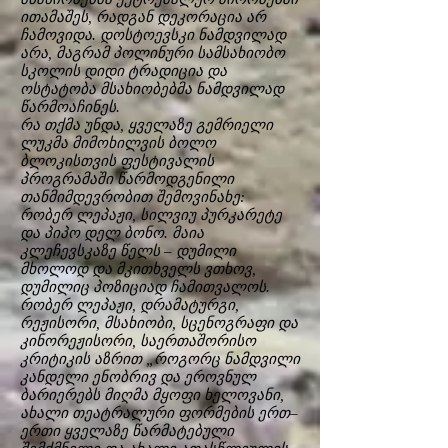
ითამაშეს, რადგან დეკორაცია არ
ჩამოვიდა. დოსტოევსკი ნამდვილად
არა, მაგრამ პოლინური სამსახიობო
სკოლის დიდი ტრადიცია და
ოსტატობა მსახიობებმა ნამდვილად
წარმოაჩინეს.
რა თქმა უნდა, ყველაზე გემრიელი
ლუკმა მიმოხილვის ბოლო
ბლოკისთვის ფესტივალის
პროგრამაში წარმოდგენილი
თანმიმდევრობით შემოვინახე:
რობერ ლეპაჟი, სილვიუ პურკარეტე
და პიპო დელ ბონო. მაია
კლეჩევსკაზე წელს – დუმილი
მხოლოდ და მკითხველს ვთხოვ,
დუმილიც პოზიციად ჩამითვალოს.
რობერ ლეპაჟი, დრამატურგი,
რეჟისორი, მსახიობი, სცენოგრაფი და
კინორეჟისორი, საერთაშორისო
კრიტიკის აზრით „როგორც ნამდვილი
კანდელი ენობრივ და ეროვნულ
ბარიერებს მიღმა მყოფი ხელოვანი,
ახალი თეატრალური ფორმების ერთ–
ერთი ყველაზე წარმატებული