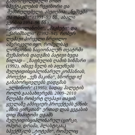
განხორცილებული მონო
სპექტაკლების რეჟისორი და
შემსრულებელი. ასეთებია: „ნემსები
და ოპიუმი“ (1991–93 წწ., ახალი
ვერსია 1994–96 წწ.),
„კორიოლანოსი“, „მაკბეტი“ და
„ქარიშხალი“ (1992–94). რობერ
ლეპაჟი პირველი ჩრდილო
ამერიკელი იყო, რომელსაც
ლონდონის ნაციონალურ თეატრში
შექსპირის დადგმის პატივი ხვდა
წილად – „ზაფხულის ღამის სიზმარი
(1992). იმავე წელს ის აფუძნებს
მულტიდისციპლინარულ კომპანიას,
პროექტი „ექს მაკინა“, სწორედ იქ
განახორციელებს დადგმას
„ელსინორ“ (1995), სადაც ჰალეტის
როლს გაასახიერებს. 2009–2010
წლებში რობერტ ლეპაჟი თავის
ყველაზე ამბიციურ პროექტებს ქმნის:
„მზის ცირკთან“ ერთად ლას ვეგასის
დიდ შაპიტოში დგამს
მულტიდისციპლინარულ (ცირკი,
ოპერა, დრამა, პლასტიკა..)
სპექტაკლს „ტოტემი“, რომელიც