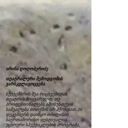
ირინა ღოღობერიძე
თეატრალური შემოდგომის
ვარსკვლავთცვენა
სექტემბრის შუა რიცხვებიდან
თეატრის მოყვარულთ, თუ
პროფესიონალებს ამოსუნთქვის
საშუალება თითქმის არ ჰქონდათ. 20
დეკემბერს დაიწყო თბილისის
საერთაშორისო ფესტივალის
უცხოური სპექტაკლების პროგრამა,