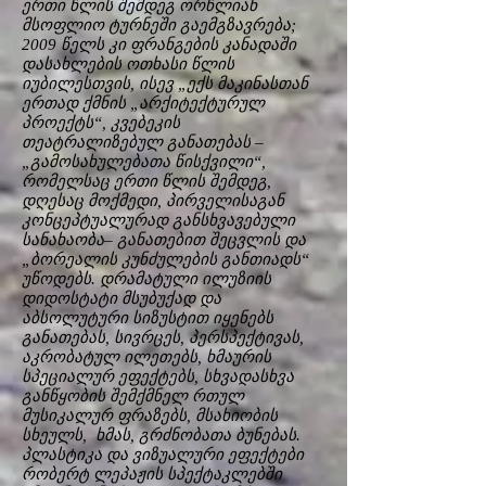
ერთი წლის შემდეგ ორწლიან
მსოფლიო ტურნეში გაემგზავრება;
2009 წელს კი ფრანგების კანადაში
დასახლების ოთხასი წლის
იუბილესთვის, ისევ „ექს მაკინასთან
ერთად ქმნის „არქიტექტურულ
პროექტს“, კვებეკის
თეატრალიზებულ განათებას –
„გამოსახულებათა წისქვილი“,
რომელსაც ერთი წლის შემდეგ,
დღესაც მოქმედი, პირველისაგან
კონცეპტუალურად განსხვავებული
სანახაობა– განათებით შეცვლის და
„ბორეალის კუნძულების განთიადს“
უწოდებს. დრამატული ილუზიის
დიდოსტატი მსუბუქად და
აბსოლუტური სიზუსტით იყენებს
განათებას, სივრცეს, პერსპექტივას,
აკრობატულ ილეთებს, ხმაურის
სპეციალურ ეფექტებს, სხვადასხვა
განწყობის შემქმნელ რთულ
მუსიკალურ ფრაზებს, მსახიობის
სხეულს, ხმას, გრძნობათა ბუნებას.
პლასტიკა და ვიზუალური ეფექტები
რობერტ ლეპაჟის სპექტაკლებში