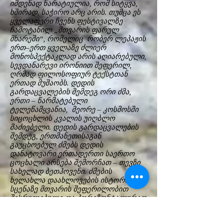
იმდენად ნარატიულია, რომ სიტყვა,
ხშირად, საჭირო არც არის. თუმცა ეს
ყველაფერი ჩვენს ფესტივალზე
ჩამოტანილ „მთვარის ფარულ
მხარეში“, რომელიც რობერ ლეპაჟის
ერთ–ერთ ყველაზე ძლიერ
მონოსპექტაკლად არის აღიარებული,
სევდანარევი ირონიით შეფერილ,
ღრმად ფილოსოფიურ ტექსტთან
ერთად მუშაობს. დედის
გარდაცვალების შემდეგ ორი ძმა,
ერთი – წარმატებული
ტელეწამყვანია, მეორე – კოსმოსში
სიცოცხლის კვალის უიღბლო
მაძიებელი. დედის გარდაცვალების
შემდეგ, ერთმანეთისაგან
გაუცხოებულ ძმებს დედის
დანატოვარი ერთადერთი საერთო
ცოცხალი არსება შემორჩათ – თევზი
სახელად ბეთჰოვენი. ძმების
ხელახლა დაახლოვების ისტორია
სცენაზე მთვარის შეფერილობით
შესრულებული და ჰორიზონტალურად
განთავსებული ტიხრის წინ არის
წარმოდგენილი, აქვეა ის სამყარო,