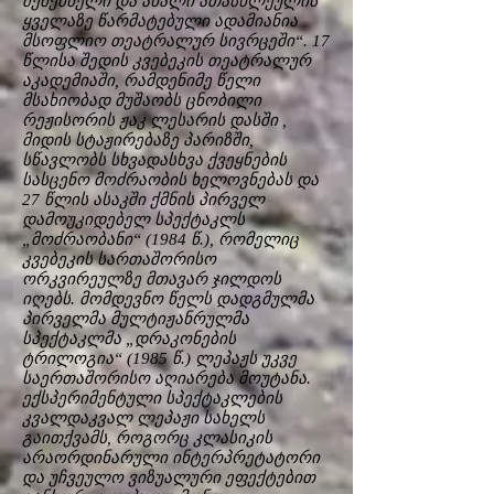
შემქმნელი და ახალი ათასწლეულის
ყველაზე წარმატებული ადამიანია
მსოფლიო თეატრალურ სივრცეში“. 17
წლისა შედის კვებეკის თეატრალურ
აკადემიაში, რამდენიმე წელი
მსახიობად მუშაობს ცნობილი
რეჟისორის ჟაკ ლესარის დასში ,
მიდის სტაჟირებაზე პარიზში,
სწავლობს სხვადასხვა ქვეყნების
სასცენო მოძრაობის ხელოვნებას და
27 წლის ასაკში ქმნის პირველ
დამოუკიდებელ სპექტაკლს
„მოძრაობანი“ (1984 წ.), რომელიც
კვებეკის სართაშორისო
ორკვირეულზე მთავარ ჯილდოს
იღებს. მომდევნო წელს დადგმულმა
პირველმა მულტიჟანრულმა
სპექტაკლმა „დრაკონების
ტრილოგია“ (1985 წ.) ლეპაჟს უკვე
საერთაშორისო აღიარება მოუტანა.
ექსპერიმენტული სპექტაკლების
კვალდაკვალ ლეპაჟი სახელს
გაითქვამს, როგორც კლასიკის
არაორდინარული ინტერპრეტატორი
და უჩვეულო ვიზუალური ეფექტებით