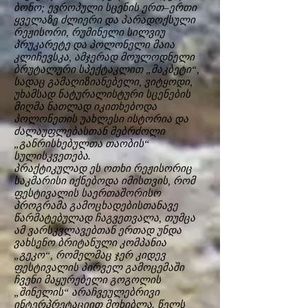
ბონო; ევროპული სცენის ერთ–ერთი
ყველაზე ძლიერი და პარადოქსული
რეჟისორი, რუმინელი სილვიუ
პრუკარეტე და პოლონელი მაია
კლიჩევსკა, ამჯერად მოულოდნელი
ბრუტალური სპექტაკლით „მაკბეტი“,
სადაც გამაღიზიანებელი, ვიტყოდი,
უხამსად ნატურალისტური სცენების
მიღმა ნათლად იკითხებოდა
პოლონეთის უახლესი ისტორია და
ძალაუფლებასთან მებრძოლი
„განრისხებულთა თაობის“
სულისკვეთება.
პრაქტიკულად ეს ოთხი რეჟისორიც
საკმარისი იქნებოდა იმისთვის, რომ
ფესტივალის საერთაშორისო
პროგრამა გამოცხადებისთანავე
წარმატებულად ჩაგვეთვალა, თუმცა
ამ ვარსკვლავებთან ერთად უნდა
ვახსენო ბრიტანული კომპანია
„გეკო“, რომელმაც ჯერ კიდევ
ფესტივალის პირველ გამოცემაში
ჩვენი მაყურებელი გოგოლის
„შინელის“ არაჩვეულებრივი
ინტერპრეტაციით მოხიბლა. წელს