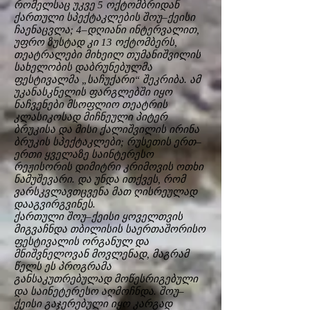
რომელსაც უკვე 5 ოქტომბრიდან
ქართული სპექტაკლების შოუ–ქეისი
ჩაენაცვლა; 4–დღიანი ინტერვალით,
უფრო ზუსტად კი 13 ოქტომბერს,
თეატრალები მიხეილ თუმანიშვილის
სახელობის დაბრუნებულმა
ფესტივალმა „საჩუქარი“ შეკრიბა. ამ
უკანასკნელის ფარგლებში იყო
ნაჩვენები მსოფლიო თეატრის
კლასიკოსად მიჩნეული პიტერ
ბრუკისა და მისი ქალიშვილის ირინა
ბრუკის სპექტაკლები; რუსეთის ერთ–
ერთი ყველაზე საინტერესო
რეჟისორის დიმიტრი კრიმოვის ოთხი
ნამუშევარი. და უნდა ითქვეს, რომ
ვარსკვლავთცვენა მათ ღისრეულად
დააგვირგვინეს.
ქართული შოუ–ქეისი ყოველთვის
მიგვაჩნდა თბილისის საერთაშორისო
ფესტივალის ორგანულ და
მნიშვნელოვან მოვლენად, მაგრამ
წელს ეს პროგრამა
განსაკუთრებულად მოწესრიგებული
და საინეტერესო აღმოჩნდა. შოუ–
ქეისი გაჯერებული იყო კარგად