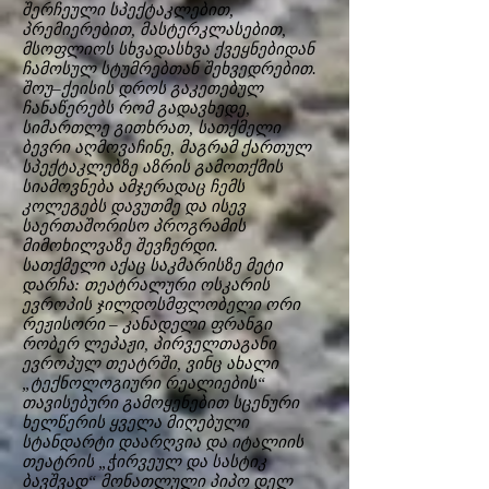
შერჩეული სპექტაკლებით,
პრემიერებით, მასტერკლასებით,
მსოფლიოს სხვადასხვა ქვეყნებიდან
ჩამოსულ სტუმრებთან შეხვედრებით.
შოუ–ქეისის დროს გაკეთებულ
ჩანაწერებს რომ გადავხედე,
სიმართლე გითხრათ, სათქმელი
ბევრი აღმოვაჩინე, მაგრამ ქართულ
სპექტაკლებზე აზრის გამოთქმის
სიამოვნება ამჯერადაც ჩემს
კოლეგებს დავუთმე და ისევ
საერთაშორისო პროგრამის
მიმოხილვაზე შევჩერდი.
სათქმელი აქაც საკმარისზე მეტი
დარჩა: თეატრალური ოსკარის
ევროპის ჯილდოსმფლობელი ორი
რეჟისორი – კანადელი ფრანგი
რობერ ლეპაჟი, პირველთაგანი
ევროპულ თეატრში, ვინც ახალი
„ტექნოლოგიური რეალიების“
თავისებური გამოყენებით სცენური
ხელწერის ყველა მიღებული
სტანდარტი დაარღვია და იტალიის
თეატრის „ჭირვეულ და სასტიკ
ბავშვად“ მონათლული პიპო დელ