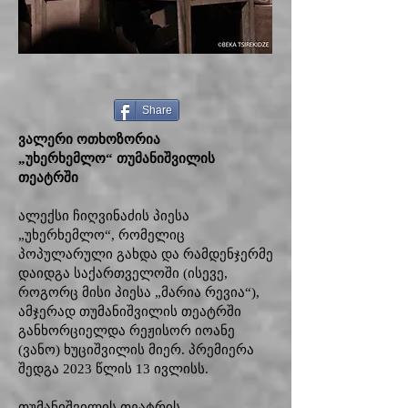
Share
ვალერი ოთხოზორია
„უხერხემლო“ თუმანიშვილის
თეატრში
ალექსი ჩიღვინაძის პიესა
„უხერხემლო“, რომელიც
პოპულარული გახდა და რამდენჯერმე
დაიდგა საქართველოში (ისევე,
როგორც მისი პიესა „მარია რევია“),
ამჯერად თუმანიშვილის თეატრში
განხორციელდა რეჟისორ იოანე
(ვანო) ხუციშვილის მიერ. პრემიერა
შედგა 2023 წლის 13 ივლისს.
თუმანიშვილის თეატრის