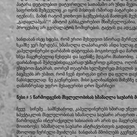
პატარა დეტალებით დატვირთული სათამაშო არ უნდა შევთა
საფრთხის შემცველიც კი იყოს მისთვის (ხშირად პატარები 
იტენიან), მაშინ რატომ ვითხოვთ ბავშვებისგან მათთვის შ
„გადაყლაპვას“?! ამიტომ განსაკუთრებით მნიშვნელოვანია,
პროცესშიც არ გვიღალატოს ზომიერების, ტაქტის და ადეკვ
ხანდახან ისეც ხდება, რომ ერთი შეხედვით სწორად შერჩეულ
სკამზე ვერ ჩერდება, ხმამაღლა ლაპარაკობს ანდა სულაც
კაპელდინერები დარბაზის დატოვებას მოგთხოვენ და მართ
სხვა მაყურებელიც წუხდება და სცენაზე მდგარი მსახიობიც.
დარბაზიდან შეძლებისდაგვარად უხმაუროდ გასვლა, ოღონ
ეჩხუბოთ პატარას, თორემ თეატრში ხელმეორედ მისვლის 
ბავშვებს არ ესმით, რომ ჩვენ ძვირფასი დრო და ფული და
წასასვლელად. ნუ გაუწყრებით, მისი გაღიზიანების მიზეზზ
დასასწრებად უფრო შესაფერისი დრო შეარჩიეთ.
წესი # 5 წარმოდგენის მსვლელობისას ხმამაღლა საუბარს
ჩუუუ... სიჩუმე... სამწუხაროდ, კაპელდინერებს ხშირად უწევ
სპექტაკლის მსვლელობისას ხმამაღლა საუბარი არაფრით არ
წარმოდგენა ინტერაქციული ხასიათის არ არის და მაყურე
მოითხოვს). ხმამაღალი საუბარი ანტრაქტისთვის გადადეთ,
მხოლოდ ჩურჩული შეიძლება. ხანდახან მშობლებს გვეჩვენე