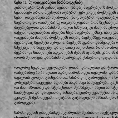
წესი #3. ნუ დააგვიანებთ წარმოდგენაზე
კინოთეატრისგან განსხვავებით, (სადაც მაყურებელს პოპკ
ნებისმიერ დროს შეუძლია) თეატრში ჯერ კიდევ მოქმედებს
წესი - დაგვიანება არ შეიძლება. (ზოგ თეატრში დაგვიანებ
საერთოდ არ დაიშვება) ნუ დაგავიწყდებათ, რომ სცენაზე 
მაყურებელთა დარბაზში მცირედი ხმაურიც კი ძალიან უშლის
თქვენი დაგვიანებით აწუხებთ სხვა მაყურებლებსაც. ისიც გ
დაგვიანება ძალიან მოქმედებს თავად ბავშვებზეც, დაგვია
შევარდნაც ზედმეტი სტრესია, ბავშვებს უჭირთ დამშვიდება
სპექტაკლის სიუჟეტზე. და თუ მაინც ისე მოხდა, რომ წარმო
შეჭრას და სიბნელეში ადგილების ძებნას აჯობებს, კართან
დროს შეიძლება დარბაზში შეპარვა და უხმაუროდ დაჯდომა
როგორც ხედავთ, ყველაფერს ჯობია, დროულად დაიჭიროთ
დაწყებამდე 10-15 წუთით ადრე მიბრძანდეთ თეატრში. დარ
თეატრის ფოიეში გაისეირნოთ, ხშირად იქ გამოფენილია ხო
კოსტიუმები, მაკეტები, აფიშები ანდა სხვა ნამუშევრები. გა
და მისი აზრითაც დაინტერესდით. მერწმუნეთ, ასეთი საინტ
ჩაიბეჭდება და დადებითად აისახება, ვიდრე ტუალეტის სარ
უკიდურეს შემთხვევაში, თეატრში გატარებული სასიამოვნო 
გამოდგება).
წარმოდგენის დაწყებამდე შეგიძლიათ შეიძინოთ სპექტაკლ
ინფორმაციას მოგაწვდით სპექტაკლის სადადგმო ჯგუფის შე