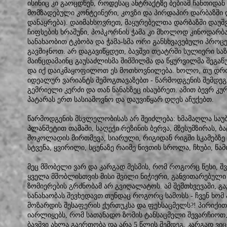
ისინიც კი გაოცდნენ, როდესაც ანტრაქტზე ბებიამ ჩანთი
მომზადებული კონტეინერი, კოვზი და პირდაპირ დარბაზში
დანაყრება). დაიმახსოვრეთ, მაყურებელთა დარბაზში დაუშვ
ჩიფსების ხრაშუნი, პოპკორნის ჭამა კი მხოლოდ კინოდარბ
სანახაობით ტკბობა და ჭამა-სმა ორი განსხვავებული პროც
გავმიჯნოთ. არ დაგავიწყდეთ, ბავშვი თეატრში სულიერი სა
მაინცდამაინც გაუსაძლისმა შიმშილმა და წყურვილმა შეგაწუ
და იქ დაიკმაყოფილოთ ეს მოთხოვნილება. ხოლო, თუ დრო
იდეალურ ვარიანტს შემოგთავაზებთ - წარმოდგენის შემდ
გემრიელი კერძი და თან ნანახზეც ისაუბრეთ. ამით ბევრ 
პატარას ერთ სასიამოვნო და დაუვიწყარ დღეს აჩუქებთ.
წარმოდგენის მსვლელობისას არ შეიძლება: ხმამაღლა სა
პლანშეტით თამაში, საღეჭი რეზინის ბერვა, მზესუმზირას, ბ
შოკოლადის მირთმევა, სიარული, რიგიდან რიგში სკამებზე 
სტვენა, ყვირილი, სცენაზე რაიმე ნივთის სროლა, ჩხუბი, წა
მეც მშობელი ვარ და კარგად მესმის, რომ როგორც წესი, შ
ყველა მშობლისთვის მისი შვილი ნიჭიერი, განვითარებული
ზომიერების გრძნობამ არ გვიღალატოს. ამ შემთხვევაში, 
სანახაობას შევხედავთ თუნდაც როგორც სამოსს - ჩვენ ხომ 
მოზარდის შესაფერის ქურთუკსა და ფეხსაცმელს?! პირიქ
იარლიყებს, რომ სათანადო ზომის ტანსაცმელი შევარჩიოთ,
ბავშვი ახლა გაერთობა და არა 5 წლის შემდეგ. კარგად ვი