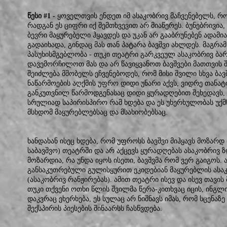
წესი #1 -
ყოველთვის ენდეთ იმ ასაკობრივ მაჩვენებელს, რ
რადგან ეს ციფრი იქ შემთხვევით არ მიაწერეს. ბუნებრივია
ბევრი მაყურებელი ჰყავდეს და უკან არ გააბრუნებენ ადა
გადაიხადა, გინდაც მას თან პატარა ბავშვი ახლდეს. მაგრა
პასუხისმგებლობა - თუკი თეატრი გარკვეულ ასაკობრივ ბარი
დავემორჩილოთ მას და არ წავიყვანოთ ბავშვები მათთვის
შეიძლება მშობელს ეჩვენებოდეს, რომ მისი შვილი სხვა ბავ
ნაწარმოების აღქმის უფრო დიდი უნარი აქვს, ვიდრე თან
განკუთვნილ წარმოდგენასაც დიდი ყურადღებით შეხედავს, მ
სრულიად საპირისპირო რამ ხდება და ეს უხერხულობას უქმ
მსხდომ მაყურებლებსაც და მსახიობებსაც.
ხანდახან ისეც ხდება, რომ უფროსს ბავშვი მიჰყავს მოზარდ
საბავშვო) თეატრში და არ აქცევს ყურადღებას ასაკობრივ 
მოზარდია, რა უნდა იყოს ისეთი, ბავშვმა რომ ვერ გაიგოს. 
განსაკუთრებული გულისყურით ეკიდებიან მაყურებლის ასაკ
(ასაკობრივ რანჟირებას). ამით თეატრი ისევ და ისევ თავის 
თუკი თქვენი ოთხი წლის შვილმა წერა-კითხვაც იცის, ინგ
დაკვრაც ეხერხება, ეს სულაც არ ნიშნავს იმას, რომ სცენა
შექსპირის პიესების შინაარსს ჩასწვდება.