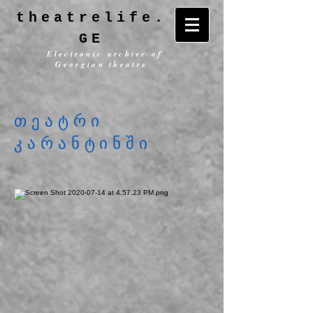
theatrelife.
GE
Electronic archive of
Georgian theatre
თეატრი
კარანტინში