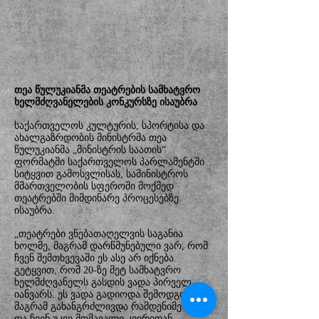
თეა წულუკიანმა თეატრების სამხატვრო
ხელმძღვანელების კონკურსზე ისაუბრა
საქართველოს კულტურის, სპორტისა და
ახალგაზრდობის მინისტრმა თეა
წულუკიანმა „მინისტრის საათის“
ფორმატში საქართველოს პარლამენტში
სიტყვით გამოსვლისას, სამინისტროს
მმართველობის სფეროში მოქმედ
თეატრებში მიმდინარე პროცესებზე
ისაუბრა.
„თეატრები ვნებათაღელვის საგანია
ხოლმე, მაგრამ დარწმუნებული ვარ, რომ
ჩვენ შემთხვევაში ეს ასე არ იქნება.
გეტყვით, რომ 20-ზე მეტ სამხატვრო
ხელმძღვანელს გასდის ვადა პირველ
იანვარს. ეს ვადა გადიოდა შემოდგომაზე,
მაგრამ გახანგრძლივდა რამდენიმე თვით
და ჩვენ უკვე მომავალი კვირიდან