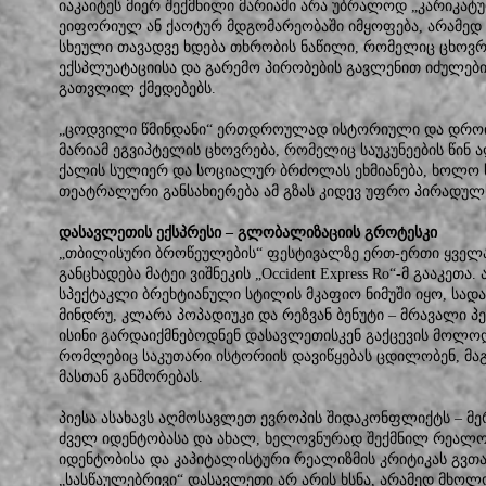
იაკაიტეს მიერ შექმნილი მარიამი არა უბრალოდ „კარიკა
ეიფორიულ ან ქაოტურ მდგომარეობაში იმყოფება, არამედ ბი
სხეული თავადვე ხდება თხრობის ნაწილი, რომელიც ცხოვ
ექსპლუატაციისა და გარემო პირობების გავლენით იძულებ
გათვლილ ქმედებებს.
„ცოდვილი წმინდანი“ ერთდროულად ისტორიული და დროის
მარიამ ეგვიპტელის ცხოვრება, რომელიც საუკუნეების წინ 
ქალის სულიერ და სოციალურ ბრძოლას ეხმიანება, ხოლო ს
თეატრალური განსახიერება ამ გზას კიდევ უფრო პირადულს
დასავლეთის ექსპრესი – გლობალიზაციის გროტესკი
„თბილისური ბროწეულების“ ფესტივალზე ერთ-ერთი ყველ
განცხადება მატეი ვიშნეკის „Occident Express Ro“-მ გააკეთ
სპექტაკლი ბრეხტიანული სტილის მკაფიო ნიმუში იყო, სადა
მინდრუ, კლარა პოპადიუკი და რეზვან ბენუტი – მრავალი 
ისინი გარდაიქმნებოდნენ დასავლეთისკენ გაქცევის მოლო
რომლებიც საკუთარი ისტორიის დავიწყებას ცდილობენ, მა
მასთან განშორებას.
პიესა ასახავს აღმოსავლეთ ევროპის შიდაკონფლიქტს – მე
ძველ იდენტობასა და ახალ, ხელოვნურად შექმნილ რეალობა
იდენტობისა და კაპიტალისტური რეალიზმის კრიტიკას გვთავ
„სასწაულებრივი“ დასავლეთი არ არის ხსნა, არამედ მხო