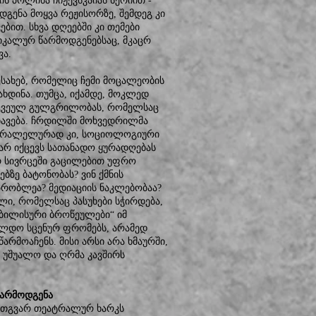
ს პოლინა ჩიჟევსკაიას სერიით -
გენა მოყვა რეჟისორზე, შემდეგ კი
ებით. სხვა დღეებში კი თემები
სიკალურ წარმოდგენებსაც, მკაცრ
ვა.
ესახებ, რომელიც ჩემი მოცალეობის
ახდინა. თუმცა, იქამდე, მოკლედ
რკვეულ გულგრილობას, რომელსაც
ანიავება. ჩრდილში მოხვედრილმა
 პარალელურად კი, სოციოლოგიური
 არ იქცევს სათანადო ყურადღებას
 სივრცეში გაცილებით უფრო
ბზე ბატონობას? ვინ ქმნის
 პრობლეა? მედიაციის ნაკლებობაა?
ი, რომელსაც პასუხები სჭირდება,
თბილისური ბროწეულები“ იმ
ლდო სცენურ ფრომებს, არამედ
რმოაჩენს. მისი არსი არა ხმაურში,
 უშუალო და ღრმა კავშირს
წარმოდგენა
რთგვარ თეატრალურ ხარკს