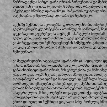
წარმოადგენდა სერგო ფარაჯანოვის პიროვნებისა და შემოქ
თავისი კონცეფციით, რეჟისორის სახელთან ორგანულად იყ
სპექტაკლი სწორედ ფარაჯანოვის სამყაროს თეატრალური 
ინტენსიური, ვიზუალურად მდიდარი და სენსიტიური.
სცენაზე შექმნილმა სურათებმა, ფარაჯანოვის/თბილისური 
გადმოცემულმა ელემენტებმა - ბროწეულის სიმბოლომ, წიგ
დეკორაციით გაჯერებულმა სივრცემ, სპარტულმა ხალიჩამ 
გადაეყვანა, სადაც ფარაჯანოვი თავად ცხოვრობდა და მოღვ
ეს პორტუგალიელი შემსრულებლების ნამუშევარი გახლდათ
თუ კულტურული სხვაობების მიუხედავად, სამხრეთ კავკასი
შემოეღწიათ.
ეს მულტიმედიური სპექტაკლი „ფარაჯანოვი, სიცოცხლის დ
კინოს, ვიზუალურ ხელოვნებასა და პერფორმანს. სცენაზე 
განასახიერებდა ფარაჯანოვს, მის ცხოვრებასა და შემოქმე
უშუალო დიალოგში სცენაზე გაშლილ პროექციაში, სადაც გ
ფარაჯანოვის არქივიდან და სპეციალურად შექმნილი მხატვ
წარმოდგენის ემოციური ფონი ტრაგიკული პერსონის ნარატი
დროის წინააღმდეგობას უპირისპირდებოდა, ხელოვნების 
ამავდროულად, მისი ცხოვრება თავადვე გადაიქცა თეატრალ
პორტუგალიური დასის სპექტაკლი არ ყოფილა მხოლოდ ფა
ენითა და სტილით შექმნილი ცოცხალი სახე, რომელიც სწორ
გაცოცხლდა.