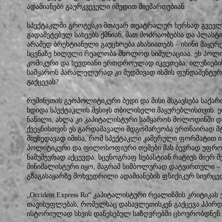
ადამიანები გაურკვეველი იმედით მიემართებიან.
სპექტაკლში გროტესკი მთავარ თეატრალურ ხერხად გვევლინ
გადამეტებულ სახეებს ქმნიან, მათ მოძრაობებსა და პლასტ
არამედ ბრეხტიანული გაუცხოება ახასიათებს – ისინი მაყურ
სცენაზე ხილული რეალობა მხოლოდ სიმულაციაა. ეს პოლიტ
კომიკური და სევდიანი ერთდროულად იკვეთება, ილუზიები
სამყაროს პარალელურად კი მუდმივად ისმის ფუნდამენტურ
გაქცევას?
რუმინეთის გეოპოლიტიკური ბედი და მისი მსგავსება საქ
ხდიდა სპექტაკლის მესიჯს თბილისელი მაყურებლისთვის.
ნაწილი, ახლა კი კაპიტალისტური სამყაროს მოლოდინში დ
ქვეყნისთვის ეს გარდამავალი მდგომარეობა ერთნაირად მ
მიუხედავად იმისა, რომ სპექტაკლი კამერული ფორმატით ი
პოლიტიკური და ფილოსოფიური თემები მას ბევრად უფრო 
ნამუშევრად აქცევდა. სცენოგრაფ სებასტიან რატიუს მიერ 
მინიმალისტური იყო, მაგრამ სიმბოლურად დატვირთული –
გზაგასაყარზე მოხვედრილი ადამიანების ფსიქიკურ სივრცედ
„Occident Express Ro“ კაპიტალისტური რეალიზმის კრიტიკას
თავისუფლებას, რომელსაც დასავლეთისკენ გაქცევა ჰპირდე
ისტორიულად სხვის დაწესებულ საზღვრებში ცხოვრობდნენ.