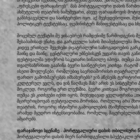
მოტივებით შექმნილმა გამოფენამ გახსნა, ებრაელი მხატვრი
„ფრესკები ფარაჯანოვს“. მას პორტუგალიური დასის წარმოდ
ახმეტელის თეატრის ნამუშევარი, ასევე ფარაჯანოვის მოტივ
განსხვავებული და საინტერესო იყო, აქ შევხვდებოდით, მუ
პოლიტიკურ ტექსტებსაც, ფემინისტურ მანიფესტებსაც და სხ
მოცემულ ტექსტში მე ვისაუბრებ რამდენიმე წარმოდგენის შ
შესაბამისად ვნახე, და გარკვეული სახის შთაბეჭდილება მო
კიდევ ერთხელ შევეხები თეატრალური საზოგადოების გა
მაინც და მაინც, ცენტრალური უბნებისკენ უყვარს თავის გ
ფესტივალმა ვფიქრობ საკუთარი სინათლე იპოვა, თუმცა
თვალსაზრისით გააჩინა ბევრი საინტერესო კითხვა: რატომ
ისეთი მოვლენები, რომლებიც საერთაშორისო თეატრალურ
ფართო გამოხმაურებას იმსახურებს? ვინ აწესებს ტერიტორიე
კულტურულ ველს, და ვინ ნაღმავს მას? არის ეს სისტემური
მოკლედ, როგორც ერთ ლექსშია, ბევრი კითხვაა მოგროვილ
თუმცა ეს კითხვები იქით იყოს, მიუხედავად ყველაფრისა „
მცირერიცხოვან ფესტივალთა შორისაა, რომელიც არა მხო
თეატრის, როგორც ინტიმური გამოცილების მნიშვნელობას წა
არამედ მყუდრო ინტენსივობაშია, რომელიც მაყურებელთან
ამყარებს.
ფარაჯანოვი სცენაზე - პორტუგალიური დასის თბილისური 
პორტუგალიური დასის მიერ წარმოდგენილი სპექტაკლი ე