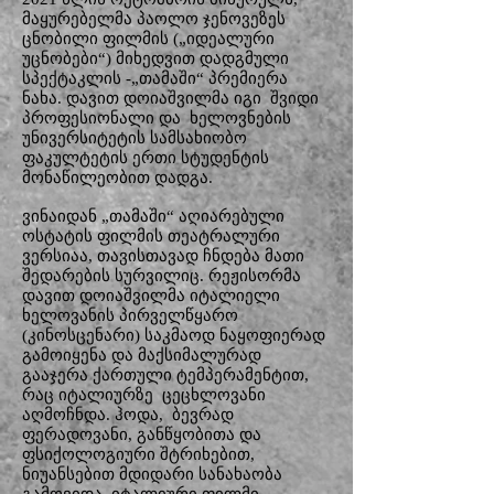
მაყურებელმა პაოლო ჯენოვეზეს
ცნობილი ფილმის („იდეალური
უცნობები“) მიხედვით დადგმული
სპექტაკლის -„თამაში“ პრემიერა
ნახა. დავით დოიაშვილმა იგი შვიდი
პროფესიონალი და ხელოვნების
უნივერსიტეტის სამსახიობო
ფაკულტეტის ერთი სტუდენტის
მონაწილეობით დადგა.
ვინაიდან „თამაში“ აღიარებული
ოსტატის ფილმის თეატრალური
ვერსიაა, თავისთავად ჩნდება მათი
შედარების სურვილიც. რეჟისორმა
დავით დოიაშვილმა იტალიელი
ხელოვანის პირველწყარო
(კინოსცენარი) საკმაოდ ნაყოფიერად
გამოიყენა და მაქსიმალურად
გააჯერა ქართული ტემპერამენტით,
რაც იტალიურზე ცეცხლოვანი
აღმოჩნდა. ჰოდა, ბევრად
ფერადოვანი, განწყობითა და
ფსიქოლოგიური შტრიხებით,
ნიუანსებით მდიდარი სანახაობა