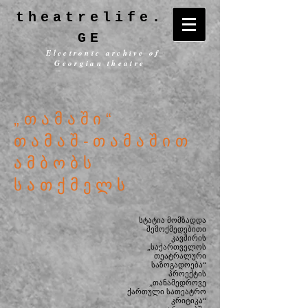
theatrelife.
GE
Electronic archive of
Georgian theatre
„თამაში“
თამაშ-თამაშით
ამბობს
სათქმელს
სტატია მომზადდა
შემოქმედებითი
კავშირის
„საქართველოს
თეატრალური
საზოგადოება“
პროექტის
„თანამედროვე
ქართული სათეატრო
კრიტიკა“