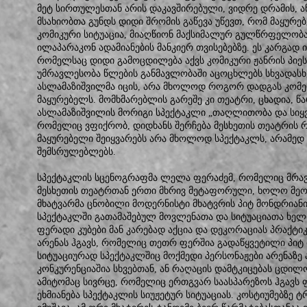
მეტ სირთულესთან არის დაკავშირებული, ვიდრე დრამის, ა
მსახიობთა გუნდს დიდი შრომის გაწევა უწევთ, რომ მაყურებ
კომიკური სიტუაცია, მიაღწიონ მაქსიმალურ გულწრფელობ
ილაპარაკონ ადამიანების მანკიერ თვისებებზე. ეს კარგად 
რომელსაც დიდი გამოცდილება აქვს კომიკური ჟანრის პიე
უმრავლესობა წლების განმავლობაში აცოცხლებს სხვადასხ
ასლამაზიშვილმა იცის, არა მხოლოდ როგორ დადგას კომედ
მაყურებელს. მომხმარებლის გარეშე კი თეატრი, ცხადია, 
ასლამაზიშვილის მორიგი სპექტაკლი „თაღლითობა და სიყვ
რომელიც ვფიქრობ, დიდხანს შერჩება მესხეთის თეატრის 
მაყურებელი შეიყვარებს არა მხოლოდ სპექტაკლს, არამედ 
შემსრულებლებს.
სპექტაკლის სცენოგრაფმა ლელა ფერაძემ, რომელიც მრა
მესხეთის თეატრთან ერთი მხრივ მეტაფორული, ხოლო მეორ
მხატვარმა ცნობილი მოდერნისტი მხატვრის პიტ მონდრიან
სპექტაკლში გათამაშებულ მოვლენათა და სიტუაციათა ხე
ფერადი კუბები მან კარებად აქცია და დეკორაციას პრაქტიკ
არენას ჰგავს, რომელიც თეთრ ფერშია გადაწყვეტილი პიტ 
სიტუაციურად სპექტაკლშიც მოქმედი პერსონაჟები არენაზე 
კონკურენციაშია სხვებთან, ან რაღაცის დამტკიცებას ცდილო
ამიტომაც სივრცე, რომელიც ერთგვარ საასპარეზოს ჰგავს
ეხმიანება სპექტაკლის სიუჟეტურ სიტუაციას. კოსტიუმებზე