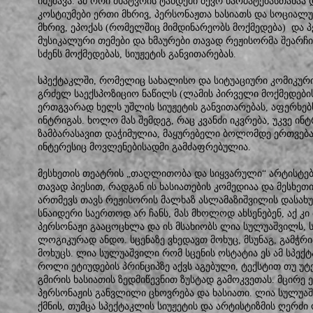
იმუშავა. ამ ორი მხატვრის ტანდემი ბევრ წარმატებასთანაა
კოსტიუმები ერთი მხრივ, პერსონაჟთა ხასიათს და სოციალ
მხრივ, ეპოქას (რომელშიც მიმდინარეობს მოქმედება) და 
მუსიკალური თემები და ხმაურები თავად რეჟისორმა შეარჩ
სძენს მოქმედებას, სიუჟეტის განვითარებას.
სპექტაკლში, რომელიც სახალისო და სიტუაციური კომიკური 
გრძელ საექსპოზიციო ნაწილს (ლამის პირველი მოქმედები
ერთგვარად ხელს უშლის სიუჟეტის განვითარებას, აფერხებს
ინტრიგას. ხოლო მას შემდეგ, რაც კვანძი იკვრება, უკვე ინ
ზამბარასავით დაჭიმულია, მაყურებელი ბოლომდე ერთვებ
ინტერესიც მოვლენებისადმი გამძაფრებულია.
მესხეთის თეატრის „თაღლითობა და სიყვარული“ არტისტებ
თავად პიესით, რადგან ის ხასიათების კომედიაა და მესხეთ
ართმევს თავს რეჟისორის მალხაზ ასლამაზიშვილის დასახ
სნაიდერი საერთოდ არ ჩანს, მას მხოლოდ ახსენებენ, აქ კი
პერსონაჟი გააცოცხლა და ის მსახიობს ლია სულუაშვილს, 
ლოგიკურად ანდო. სცენაზე ვხედავთ მოხუც, მსუნაგ, გამჭრი
მოხუცს. ლია სულუაშვილი რომ სცენის ოსტატია ეს ამ სპექ
როლი ეტიუდების პრინციპზე აქვს აგებული, ტექსტით თუ უ
გმირის ხასიათის ზედმიწევნით ზუსტად გამოკვეთას. მცირე 
პერსონაჟის განვლილი ცხოვრება და ხასიათი. ლია სულუა
ქმნის, თუმცა სპექტაკლის სიუჟეტის და არტისტიზმის ღერძი