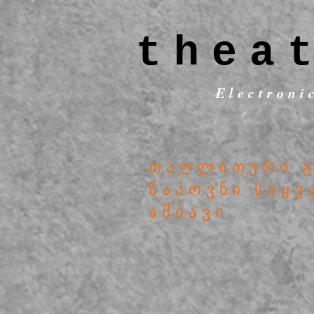
thea
Electroni
თაღლითური 
ნაპოვნი სიყ
ამბავი