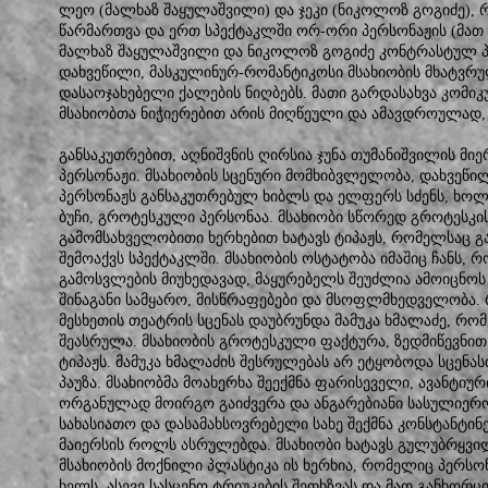
ლეო (მალხაზ შაყულაშვილი) და ჯეკი (ნიკოლოზ გოგიძე), 
წარმართვა და ერთ სპექტაკლში ორ-ორი პერსონაჟის (მათ შ
მალხაზ შაყულაშვილი და ნიკოლოზ გოგიძე კონტრასტულ პე
დახვეწილი, მასკულინურ-რომანტიკოსი მსახიობის მხატვრულ
დასაოჯახებელი ქალების ნიღბებს. მათი გარდასახვა კომიკ
მსახიობთა ნიჭიერებით არის მიღწეული და ამავდროულად, 
განსაკუთრებით, აღნიშვნის ღირსია ჯუნა თუმანიშვილის მიე
პერსონაჟი. მსახიობის სცენური მომხიბვლელობა, დახვეწი
პერსონაჟს განსაკუთრებულ ხიბლს და ელფერს სძენს, ხოლო
ბუჩი, გროტესკული პერსონაა. მსახიობი სწორედ გროტესკი
გამომსახველობითი ხერხებით ხატავს ტიპაჟს, რომელსაც 
შემოაქვს სპექტაკლში. მსახიობის ოსტატობა იმაშიც ჩანს,
გამოსვლების მიუხედავად, მაყურებელს შეუძლია ამოიცნოს 
შინაგანი სამყარო, მისწრაფებები და მსოფლმხედველობა. რ
მესხეთის თეატრის სცენას დაუბრუნდა მამუკა ხმალაძე, რ
შეასრულა. მსახიობის გროტესკული ფაქტურა, ზედმიწევნით
ტიპაჟს. მამუკა ხმალაძის შესრულებას არ ეტყობოდა სცენ
პაუზა. მსახიობმა მოახერხა შეექმნა ფარისეველი, ავანტიურ
ორგანულად მოირგო გაიძვერა და ანგარებიანი სასულიერო
სახასიათო და დასამახსოვრებელი სახე შექმნა კონსტანტინ
მაიერსის როლს ასრულებდა. მსახიობი ხატავს გულუბრყვილ
მსახიობის მოქნილი პლასტიკა ის ხერხია, რომელიც პერსო
ხელს, ასევე სასცენო ტრიუკების შეთხზვას და მათ განხორ