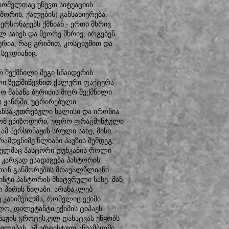
რომელთაც უწევთ სიტუაციის
ორის, ქალების) განსახიერება.
რსონაჟებს ქმნიან - ერთი მხრივ
 სახეს და მეორე მხრივ, ირგებენ
ურია, რაც გრიმით, კოსტიუმით და
სევდიანიც.
რ შექმნილი მეგი სნაიდერის
ლი ზედმიწევნით ქალური ფაქტურა
 მანანა ბერიძის მიერ შექმნილი
ს ჟანრში, უტრირებული
განსაკუთრებული ხალისი და ირონია
 რომ ეპიზოდური, უფრო ფრაგმენტული
ამ პერსონაჟის სრული სახე, მისი
ამდენიმე წლიანი პაუზის შემდეგ,
ომელმაც პასტორი დუნკანის როლი
 კარგად ესადაგება პასტორის
ასთან განშორების მრავალწლიანი
ისტი პასტორის მხატვრული სახე. მან
 პირის ნიღაბი. არანაკლებ
ე კახიშვილმა, რომელიც ექიმი
ო, დილეტანტი ექიმის ტიპაჟს.
ნაჟის გროტესკულ დახატვას უწყობს
ციელებას. ამ არტისტულ ანსამბლში