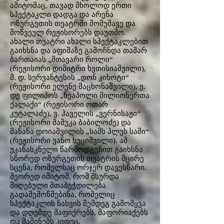
ამიტომაც, თავად მხოლოდ ერთი
სპექტაკლი დადგა და არენა
ოზურგეთის თეატრში მომუშავე და
მოწვეულ რეჟისორებს დაუთმო.
ახალი თეატრი ახალი სპექტაკლებით
გაიხსნა და აფიშაზე გამოჩნდა თამარ
ბართაიას „მთავარი როლი“
(რეჟისორი დიმიტრი ხვთისიაშვილი),
მ. დ. სერვანტესის „დონ კიხოტი“
(რეჟისორი ელენე მაცხონაშვილი), ე.
დე ფილიპოს „ნეაპოლი მილიონერთა
ქალაქი“ (რეჟისორი ოთარ
კუტალაძე), ვ. ჰაველის „ვერნისაჟი“
(რეჟისორი მამუკა ბაბილოძე) და
მანანა დოიაშვილის „სამს პლუს სამი“
(რეჟისორი ვანო ხუციშვილი). ამ
უკანასკნელი წარმოდგენით გაიხსნა
სწორედ ოზურგეთის თეატრის მცირე
სცენა, რომელსაც ორჯერ დავესწარი.
მეორედ იმიტომ, რომ მსურდა
მიღებული შთაბეჭდილება
გადამემოწმებინა, რომელიც
სპექტაკლის ნახვის შემდეგ გამომყვა
და დღემდე მაფიქრებს, მაფორიაქებს
და მაშინებს კიდეც.