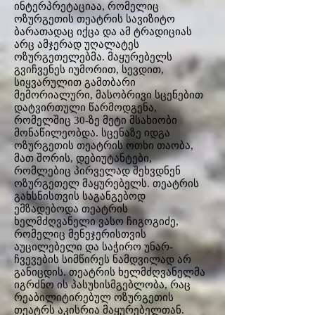
ინტერპრეტაციაა, რომელიც
ოზურგეთის თეატრის სავიზიტო
ბარათადაც იქცა და ამ ტრადიციას
არც ამჯერად უღალატეს
ოზურგეთელებმა. მაყურებელს
გვიჩვენეს იუმორით, სევდით,
სიყვარულით გამთბარი
მემორიალური, მასობრივი სცენებით
დატვირთული წარმოდგენა,
რომელშიც 30-ზე მეტი მსახიობი
მონაწილეობდა. სცენაზე იდგა
ოზურგეთის თეატრის ოთხი თაობა,
მათ შორის, დებიუტანტები,
რომლებიც პირველად შეხვდნენ
ოზურგეთელ მაყურებელს. თეატრის
გახსნისთვის საგანგებოდ
ემზადებოდა თეატრის
ხელმძღვანელი ვასო ჩიგოგიძე,
რომელიც მენეჯერისთვის
აუცილებელი და საჭირო უნარ-
ჩვევების სიმწირეს ნამდვილად არ
განიცდის. თეატრის ხელმძღვანელმა
იგრძნო ის პასუხისმგებლობა, რაც
რეაბილიტირებულ ოზურგეთის
თეატრს აკისრია მაყურებელთან.