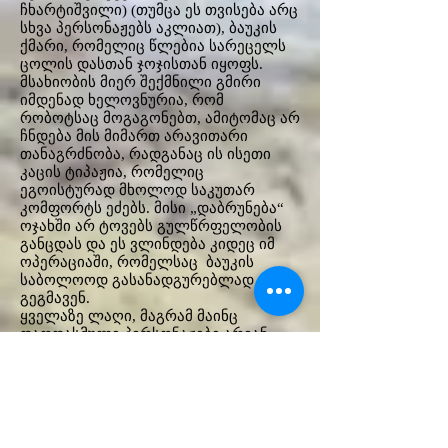
ჩხარტიშვილი) (თუმცა ეს თვისება არც
სხვა პერსონაჟებს აკლიათ), ბაუკის
ქმარი, რომელიც წლებია სარეცელს
ცოლის დასთან ჯოჯისთან იყოფს.
მსახიობის მიერ შექმნილი გმირი
იმდენად ხელოვნურია, რომ
რობოტსაც მოგაგონებთ, ამიტომაც არ
ჩნდება მის მიმართ არავითარი
თანაგრძნობა, რადგანაც ის ისეთი
კაცის ტიპაჟია, რომელიც
ეგოისტურად მხოლოდ საკუთარ
კომფორტს ეძებს. მისი „დაბრუნება“
ოჯახში არ ტოვებს გულწრფელობის
განცდას და ეს ვლინდება კიდეც იმ
ოპერაციაში, რომელსაც ბაუკის
საბოლოოდ გასანადგურებლად
გეგმავენ.
ყველაზე ლაღი, მაგრამ მაინც
დაღდასმული პერსონაჟები არიან
ჩეტი (ციცი ბუცხრიკიძე) და დორე
(ნიკა ძნელაძე). ამ სილაღეს მათ
ახალგაზრდული ტემპერამენტი,
პროფესიული ოსტატობის სიმსუბუქე
სძენს. ციცი ბუცრიკიძე და ნიკა
ძნელაძე რთული და უცნაური