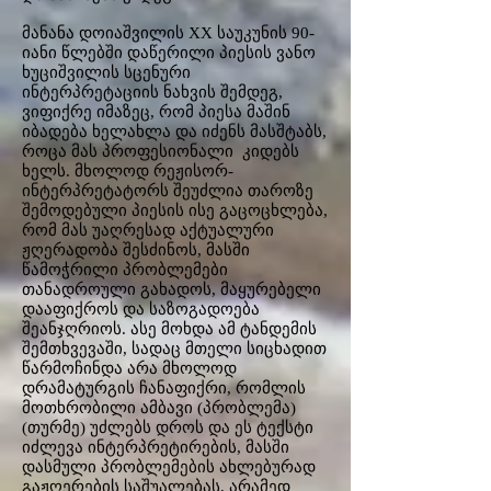
მანანა დოიაშვილის XX საუკუნის 90-
იანი წლებში დაწერილი პიესის ვანო
ხუციშვილის სცენური
ინტერპრეტაციის ნახვის შემდეგ,
ვიფიქრე იმაზეც, რომ პიესა მაშინ
იბადება ხელახლა და იძენს მასშტაბს,
როცა მას პროფესიონალი კიდებს
ხელს. მხოლოდ რეჟისორ-
ინტერპრეტატორს შეუძლია თაროზე
შემოდებული პიესის ისე გაცოცხლება,
რომ მას უაღრესად აქტუალური
ჟღერადობა შესძინოს, მასში
წამოჭრილი პრობლემები
თანადროული გახადოს, მაყურებელი
დააფიქროს და საზოგადოება
შეანჯღრიოს. ასე მოხდა ამ ტანდემის
შემთხვევაში, სადაც მთელი სიცხადით
წარმოჩინდა არა მხოლოდ
დრამატურგის ჩანაფიქრი, რომლის
მოთხრობილი ამბავი (პრობლემა)
(თურმე) უძლებს დროს და ეს ტექსტი
იძლევა ინტერპრეტირების, მასში
დასმული პრობლემების ახლებურად
გაჟღერების საშუალებას, არამედ