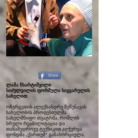
Share
ლაშა ჩხარტიშვილი
სიძულვილის ფორმულა სიყვარულის
სახელით
ოზურგეთის ალექსანდრე წუწუნავას
სახელობის პროფესიულმა
სახელმწიფო თეატრმა, რომლის
სრული რეაბილიტაცია და
თანამედროვე ტექნიკით აღჭურვა
ფონდმა „ქართუმ“ განახორციელა,