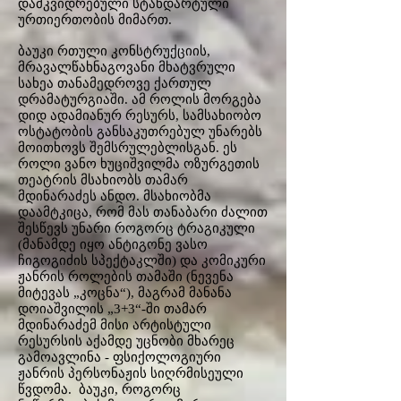
დამკვიდრებული სტანდარტული
ურთიერთობის მიმართ.
ბაუკი რთული კონსტრუქციის,
მრავალწახნაგოვანი მხატვრული
სახეა თანამედროვე ქართულ
დრამატურგიაში. ამ როლის მორგება
დიდ ადამიანურ რესურს, სამსახიობო
ოსტატობის განსაკუთრებულ უნარებს
მოითხოვს შემსრულებლისგან. ეს
როლი ვანო ხუციშვილმა ოზურგეთის
თეატრის მსახიობს თამარ
მდინარაძეს ანდო. მსახიობმა
დაამტკიცა, რომ მას თანაბარი ძალით
შესწევს უნარი როგორც ტრაგიკული
(მანამდე იყო ანტიგონე ვასო
ჩიგოგიძის სპექტაკლში) და კომიკური
ჟანრის როლების თამაში (ნევენა
მიტევას „კოცნა“), მაგრამ მანანა
დოიაშვილის „3+3“-ში თამარ
მდინარაძემ მისი არტისტული
რესურსის აქამდე უცნობი მხარეც
გამოავლინა - ფსიქოლოგიური
ჟანრის პერსონაჟის სიღრმისეული
წვდომა. ბაუკი, როგორც