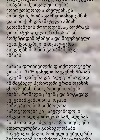
მთავარი მუსიკალურ თემას
მონოტონურად ასრულებს. ეს
მონოტონურობა განწყობასაც ქმნის
და თითქოს დრამატული ამბის
გათამაშების მოლოდინსაც აღძრავს.
დრამატურგიული „ზამბარა“ ამ
მომენტიდან იჭიმება და მაყურებელი
სუნთქვაშეკრული თვალ-ყურს
ადევნებს მის წინ გათამაშებულ
ამბავს.
მანანა დოიაშვილმა ფსიქოლოგიური
დრამა „3+3“ გასული საუკუნის 90-იან
წლებში დაწერა და ალეგორიულად
იმ შავბნელ პერიოდში ერთი ოჯახის
ცხოვრებას, მათ ურთიერთობებს
ეხება, რომელიც ჩვენც და ზოგადად
ქვეყანამ გამოიარა. ოჯახი
საზოგადოების სიმბოლოა,
საზოგადოება კი სახელმწიფოსი.
ამგვარი ალეგორიების საშუალებას
პიესა თავად იძლევა. ერთ სივრცეში
ათწლეულების განმავლობაში
ჩაკეტილი ქალი, რომელიც უბედურმა
შემთხვევამ სავარძელს მიაჯაჭვა არა