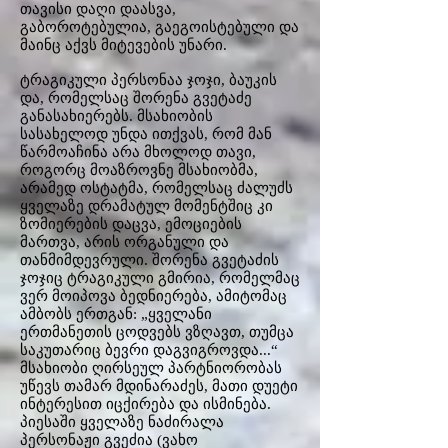
თავისი დაღი დაასვა,
გაბოროტებულია, გაეგოისტებული და
მაინც აქვს მიტევების უნარი.
ტრაგიკული პერსონაა ჯოჯი, ბაუკის
და, რომელსაც შორენა გვეტაძე
განასახიერებს. მსახიობის
სასახელოდ უნდა ითქვას, რომ მან
წარმოაჩინა არა მხოლოდ თავი,
როგორც მოაზროვნე მსახიობმა,
არამედ ოსტატმა, რომელსაც ძალუძს
ყველაზე დრამატულ მომენტშიც კი
ზომიერების დაცვა, ემოციების
მართვა, არის ორგანული და
თანმიმდევრული. შორენა გვეტაძის
ჯოჯიც ტრაგიკული გმირია, რომელმაც
ვერ მოიპოვა ბედნიერება, ამიტომაც
ამბობს ერთგან: „ყველანი
ერთმანეთის ცოდვებს ვზღავთ, თუმცა
საკუთარიც ბევრი დაგვიგროვდა...“
მსახიობი ღირსეულ პარტნიორობას
უწევს თამარ მდინარაძეს, მათი დუეტი
ინტერესით იცქირება და ისმინება.
პიესაში ყველაზე ნაძირალა
პერსონაჟი გვეძია (ვახო