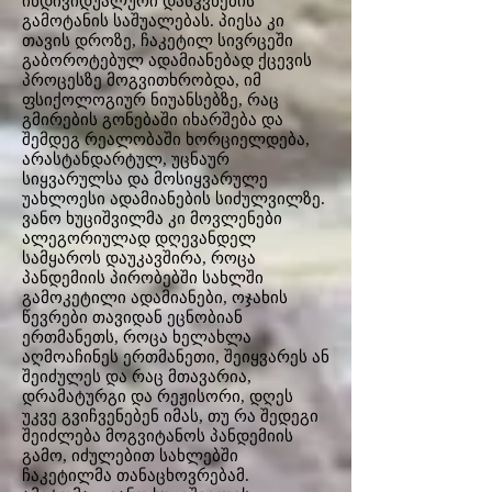
ინდივიდუალური დასკვნების
გამოტანის საშუალებას. პიესა კი
თავის დროზე, ჩაკეტილ სივრცეში
გაბოროტებულ ადამიანებად ქცევის
პროცესზე მოგვითხრობდა, იმ
ფსიქოლოგიურ ნიუანსებზე, რაც
გმირების გონებაში იხარშება და
შემდეგ რეალობაში ხორციელდება,
არასტანდარტულ, უცნაურ
სიყვარულსა და მოსიყვარულე
უახლოესი ადამიანების სიძულვილზე.
ვანო ხუციშვილმა კი მოვლენები
ალეგორიულად დღევანდელ
სამყაროს დაუკავშირა, როცა
პანდემიის პირობებში სახლში
გამოკეტილი ადამიანები, ოჯახის
წევრები თავიდან ეცნობიან
ერთმანეთს, როცა ხელახლა
აღმოაჩინეს ერთმანეთი, შეიყვარეს ან
შეიძულეს და რაც მთავარია,
დრამატურგი და რეჟისორი, დღეს
უკვე გვიჩვენებენ იმას, თუ რა შედეგი
შეიძლება მოგვიტანოს პანდემიის
გამო, იძულებით სახლებში
ჩაკეტილმა თანაცხოვრებამ.