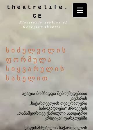
theatrelife.
GE
Electronic archive of
Georgian theatre
სიძულვილის
ფორმულა
სიყვარულის
სახელით
სტატია მომზადდა შემოქმედებითი
კავშირის
„საქართველოს თეატრალური
საზოგადოება“ პროექტის
„თანამედროვე ქართული სათეატრო
კრიტიკა“ ფარგლებში
დაფინანსებულია საქართველოს