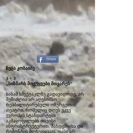
Share
ნუცა კობაიძე
3 + 3
„სიზმარს მოვუყვები მთვარეს“
სანამ სპექტაკლზე გადავიდოდე, არ
შემიძლია არ აღვნიშნო
რეაბილიტირებული ოზურგეთის
თეატრი, რომელიც დღეს უკვე
ევროპის სტანდარტებს
აკმაყოფილებს თავისი
ინფრასტრუქტურით. პანდემიისა და
რემონტის მიუხედავად, დასი არ