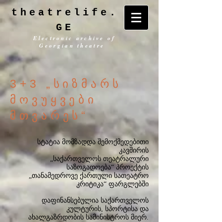
theatrelife.
GE
Electronic archive of
Georgian theatre
3+3 „სიზმარს
მოვუყვები
მთვარეს“
სტატია მომზადდა შემოქმედებითი
კავშირის
„საქართველოს თეატრალური
საზოგადოება“ პროექტის
„თანამედროვე ქართული სათეატრო
კრიტიკა“ ფარგლებში
დაფინანსებულია საქართველოს
კულტურის, სპორტისა და
ახალგაზრდობის სამინისტროს მიერ.