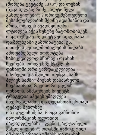
(შორენა გვეტაძე „3+3“) და ლენის
(ნუცა სულაბერიძე „ალტონელი
განდეგილები“) ? ორივე შეზღუდული
შესაძლებლობის მქონე ადამიანის და
არის, ორივეს ავადმყოფური
ლტოლვა აქვს სუსტზე ბატონობისკენ,
რაც, თუნდაც, ზედმეტ ყურადღებასა
და ზრუნვაში გამოიხატება. ეს,
თითქოს კეთილშობილების ნიღაბს
ამოფარებული ბოროტება
სასიკვდილოდ სწირავს ოჯახის
წევრებს. ორივე სპექტაკლის
ფინალში ორი გარდაცვლილია -
მშობელი და შვილი. თუმცა „სამს
პლიუს სამში“ პიესის დასასრული
სხვანაირია, რეჟისორი ცვლის
ფინალს, ამძაფრებს სიუჟეტს,
ტრაგედია აჰყავს უმაღლეს
მწვერვალამდე და დედასთან ერთად
ღუპავს შვილსაც.
რა იგულისხმება, როცა ვამბობთ:
ინფორმაციის ფლობით
ძალაუფლებას? - ლენი („ალტონელი
განდეგილები“) ოთახში გამოკეტილ
ძმასთან არავის უშვებს და ოჯახის