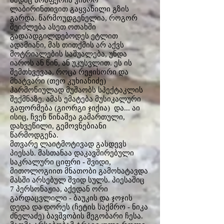
სადაც არაფერია ვიწრო
ლაბირინთივით გაყვანილი გზის
გარდა. წარმოუდგენელია, როგორ
შეიძლება ასეთ ოთახში
გადაადგილდებოდეს ეტლით
ადამიანი, მას თითქმის არ აქვს
მოტრიალების საშუალება, უნდა
იაროს ან წინ, ან უკუსვლით. ეს ის
შემთხვევაა, როცა რეჟისორი და
მხატვარი (თეო კუხიანიძე)
ჰარმონიულად მუშაობს სპექტაკლის
შექმნაზე, ამას ემატება მუსიკალური
გაფორმება (გიორგი ჯიქია) და... აი
ისიც, ჩვენ წინაშეა გამართული,
დახვეწილი, გემოვნებიანი
წარმოდგენა.
მთვარე ლაიტმოტივად გასდევს
პიესას. მასთანაა დაკავშირებული
საკრალური ციფრი - შვიდი,
მითოლოგიით მნათობი გამოხატავდა
მასში არსებულ შვიდ სულს. პიესაშიც
7 პერსონაჟია, აქედან ორი
გარდაცვლილი - ბაუკის და ჯოჯის
დედა და დორეს (ჩეტის საქმრო - ნიკა
ძნელაძე) ბავშვობის მეგობარი ჩესა.