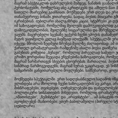
მაგრამ სპექტაკლის დასრულების შემდეგ, ნანახის გაანალიზ
პერსონაჟებში, რომელსაც ასე აკრიტიკებს და ამხელს მათ 
ნათელი მხარეებიც გააჩნიათ. მოქმედება ერთ დღეს და ერ
თანამედროვე ბინაში ვითარდება, სადაც პიესის მთავარი გ
იკრიბებიან. იუბილარი ახალგაზრდა კაცია, სტუმრები კი დ
იმ საზოგადოებას, რომელშიც შვილებს დამოუკიდებლად გან
დამოუკიდებლობას, შვილებზე სიყვარულისა და მზრუნველო
ვაჟებს. მაყურებელი სცენაზე უცქერს ჩვენი ეპოქის თანამე
მეტის ვაჟიშვილს კვლავ ბავშვად აღიქვამს. სპექტაკლში ე
იქცევა მშობლის ზედმეტი ზრუნვა შვილზე ძალადობად. ამ 
ქართულ დრამატურგიაში რამდენიმე ახალი პიესა დაიწერა.
გაბუნიას კომედია „ბეჩავი“, რომელიც პირველად სამეფო უ
გრიშო ჟორდანია შეეცადა ეჩვენებინა საზოგადოება, რომელ
მაგრამ წარმართავენ სხვების ცხოვრებას. მართალია, პიეს
სიზმრად წარმოგვიდგენს, მაგრამ ნურას უკაცრავად, ეს სიზ
სამყაროში განვითარებული მოვლენები, სამწუხაროდ, ყოფ
მოქმედება სპექტაკლში ერთ სადღესასწაულო საღამოს იწ
ვლინდება არა მხოლოდ ჩვენი საზოგადოების ავ-კარგი, 
მისწრაფებები, თვისებები, ღირებულებები და ფასეულობები.
პოლიტიკური სიმპათიების მიხედვით, რომელიც დრამატურგ
„იმათისტები“, „ჩემისტები“ და „არავისტები“... ამ პასაჟე
აცოცხლებენ მსახიობები: ეთერ ბაბილაშვილი (პირველი სტ
(იუბილარი).