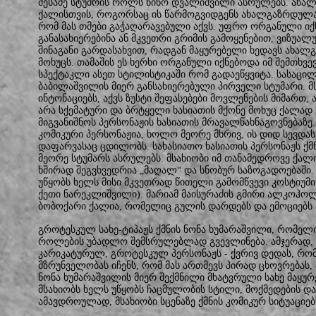
მესამე სტუმრის როლს ნინო დვალიშვილი ასრულებს. ახალ
ქალისთვის, როგორსაც ის წარმოგვიდგენს ახალგაზრდულად
რომ მას თმები გაჭაღარავებული აქვს. უფრო ორგანული იქ
განასახიერებინა ან მკვეთრი გრიმის გამოყენებით, ვიზუალ
შინაგანი გარდასახვით, რადგან მაყურებელი ხედავს ახა
მოხუცს. თამაშის ეს ხერხი ორგანული იქნებოდა იმ შემთხვ
სპექტაკლი ასეთ სტილისტიკაში რომ გადაეწყვიტა. სასაცი
ბაბილაშვილის მიერ განსახიერებული პირველი სტუმარი. მს
ინტონაციებს, აქვს ზუსტი შეფასებები მოვლენების მიმართ, 
არა სქემატური და ბრტყელი ხასიათის მქონე მოხუც ქალად
მიგვანიშნოს პერსონაჟის ხასიათის მრავალწახნაგოვნებაზე
კომიკური პერსონაჟია, ხოლო მეორე მხრივ, ის დიდ სევდა
დაფარვასაც ცდილობს. სახასიათო ხასიათის პერსონაჟს ქმნ
მეორე სტუმარს ასრულებს. მსახიობი იმ თანამედროვე ქალ
ხშირად შეგვხვედრია „მაღალ“ და სნობურ საზოგადოებაში. 
უწყობს ხელს მისი მკვეთრად წითელი გამომწვევი კოსტიუმი
ქეთი ნარეკლიშვილი). მარიამ მაისურაძის გმირი ალკოჰო
ბობოქარი ქალია, რომელიც გულის დარდებს და ემოციებ
გროტესკულ სახე-ტიპაჟს ქმნის ნონა ხუმარაშვილი, რომე
როლების უბადლო შემსრულებლად გვევლინება. ამჯერად, მ
კარიკატურულ, გროტესკულ პერსონაჟს - ქვრივ დედას, რ
მზრუნველობას იჩენს, რომ მას ართმევს პირად ცხოვრებას, 
ნონა ხუმარაშვილის მიერ შექმნილი მხატვრული სახე მაყურ
მსახიობს ხელს უწყობს ჩაცმულობის სტილი, მოქმედების და 
ამავდროულად, მსახიობი სცენაზე ქმნის კომიკურ სიტუაციებ