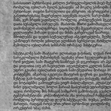
სახასიათო პერსონაჟია კარლო ქართველიშვილის მიერ შექ
რომელიც იუბილარ შვილს ეცხადება. ამ მოკლე ეპიზოდში მ
პერსონაჟი, თავისი წარსულითა და აწმყოთი. ის ერთგვარი 
განვითარებასაც მაყურებელი ადევნებს თვალს. ნარკომანი
მამა, ვერ ზრდის ვაჟიშვილს, რომელიც კომპლექსების ბუკ
დათა ხუნაშვილი ასრულებს. მსახიობი მწირი გამომსახველო
დამონებული ახალგაზრდა, სიცოცხლეზე შეყვარებული ახა
ყველაფერი პირადი დედამ და მისმა გარემოცვამ წაართვა. 
მშობლებმა და დედის სექსუალურად ანგაჟირებულმა, შეუმდ
ეპიზოდურ როლში ვიხილეთ ელიზბარ ნერსესოვი, რომელიც
შემოსვლა იუბილარის სიზმარში ორმაგად მისტიკურია.
სპექტაკლზე სამი მხატვარი: ელისაბედ ჭიჭინაძე, ლევან რ
ნარეკლიშვილი მუშაობდნენ. სცენაზე ერთი ჩვეულებრივი 
რომ ვთქვათ, სამი მხატვრის ნააზრევს ეს დეკორაცია არ ჰგ
და ყოფითია (თუ არ ჩავთვლით აფეთქებული კედლის ნაწი
უფრო გვიანი) იუბილარის დედის ნამოქმედარია მორიგი მრის
კოსტუმებს, აშკარად იკვეთება მხატვრის ფიქრის და გააზრე
ზუსტად გამოხატავენ გმირთა ხასიათებს და ტიპაჟებს. თა
და ბოტასებში) გამოიყურება ეთერ ბაბილაშვილი; კლასიკუ
ნინო დვალიშვილი, ხოლო მარიამ მაისურაძეს უტრირებული
აცვია, რომელიც მის შინაგან სამყაროს გამოხატავს, ცეცხლ
ტემპერამენტიანს. კომპოზიტორმა ანა ჟორდანიამ რამდენიმ
რომელიც პერიოდულად ჟღერს სპექტაკლში. თუმცა, კომპოზ
მართებს, რადგან როცა ერთ-ერთი პერსონაჟი ვიოლინოზე
ორკესტრის ხმაც ისმის.