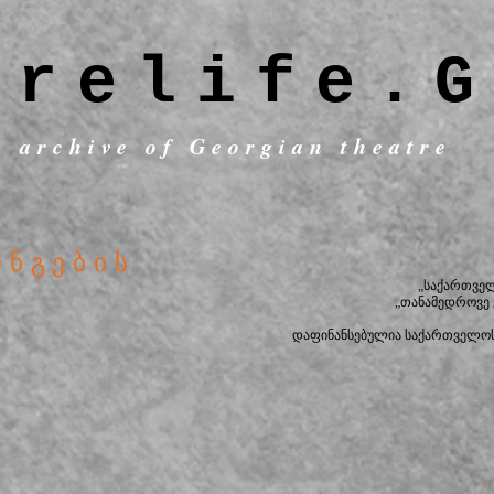
trelife.G
c archive of Georgian theatre
ინგების
„საქართვე
„თანამედროვე
დაფინანსებულია საქართველოს