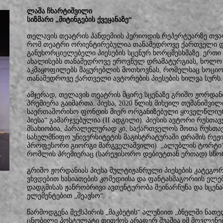
ლაშა ჩხარტიშვილი
სიზმარი „მიტინგების ქვეყანაზე“
თელავის თეატრის პანდემიის პერიოდის რეპერტუარზე თვა
რომ თეატრი ორიენტირებულია თანამედროვე ქართველი დრ
განუხორციელებელი პიესების სცენურ ხორცშესხმაზე. ერთი 
ახალისებს თანამედროვე ეროვნულ დრამატურგიას, ხოლო 
აკმაყოფილებს მაყურებლის მოთხოვნას, რომელსაც სოციო
თანამედროვე ქართველი ავტორების პიესების ხილვა სურს.
ამჯერად, თელავის თეატრის მცირე სცენაზე გრიშო ჟორდან
პრემიერა გაიმართა. პიესა, 2020 წლის მიხეილ თუმანიშვი
საერთაშორისო ფონდის მიერ ორგანიზებული ყოველწლიურ
პიესა“ გამარჯვებულია (II ადგილი). პიესის ავტორი რუსთ
მსახიობია, პარალელურად კი, საქართველოს შოთა რუსთა
სახელმწიფო უნივერსიტეტის მაგისტრატურაში დრამის რეჟ
პროფესორი გიორგი მარგველაშვილი). „ალუბლის ტორტი“ 
რომლის პრემიერაც (სარეჟისორო დებიუტთან ერთად) სწო
გრიშო ჟორდანიას პიესა მულტიჟანრული პიესების კატეგორი
ვხვდებით ხასიათების კომედიისა და ფანტასმაგორიის ელემ
დადგმისას ჟანრობრივი ავთენტურობა შეინარჩუნა და სცენ
ელემენტებით „შეავსო“.
წარმოდგენა შექსპირის „მაკბეტის“ ალუზიით „ბნელში ნათე
ცნობილი პოსტულატი თითქოს არაფერ შუაშია იმ მოვლენებთ