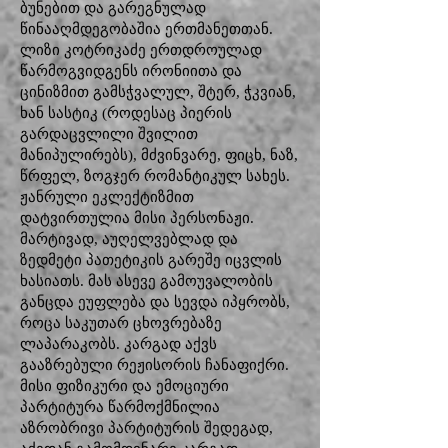
ბუნებით და გარეგნულად
წინააღმდეგობაშია ერთმანეთთან.
ლიზი კოტრიკაძე ერთდროულად
წარმოგვიდგენს ირონიითა და
ცინიზმით გამსჭვალულ, შტერ, ჭკვიან,
ხან სასტიკ (როდესაც პიერის
გარდაცვლილი შვილით
მანიპულირებს), მძვინვარე, ფიცხ, ნაზ,
წრფელ, ზოგჯერ რომანტიკულ სახეს.
ჟანრული ეკლექტიზმით
დატვირთულია მისი პერსონაჟი.
მარტივად, აუღელვებლად და
ზედმეტი პათეტიკის გარეშე იცვლის
ხასიათს. მას ასევე გამოუვალობის
განცდა ეუფლება და სევდა იპყრობს,
როცა საკუთარ ცხოვრებაზე
ლაპარაკობს. კარგად აქვს
გააზრებული რეჟისორის ჩანაფიქრი.
მისი ფიზიკური და ემოციური
პარტიტურა წარმოქმნილია
აზრობრივი პარტიტურის შედეგად,