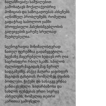
ბალანჩივაძე) საშუალებით
გამოხატავს მოქალაქეობრივ
პოზიციას და საზოგადოებას ახსენებს
აღნიშნულ პრობლემებს, რომელთა
გადაჭრაც საბოლოო ჯამში
პროფესიული პასუხისმგებლობის
გაღვივების გარეშე სრულიად
შეუძლებელია.
სცენოგრაფია მინიმალისტურად
ნათელ ფერებშია გადაწყვეტილი.
სცენაზე მაყურებელი ხედავს ორ ღია
ნაცრისფერი რბილ სკამს, სპილოს
ძვლისფერ მაგიდას შავ წვრილ
სადგამებზე, ასევე პატარა ყავისფერ
მაგიდას ტახტთან, რომელზეც ღვინის
ბოთლები, ჭიქები და სანაგვე ურნაა
განთავსებული. სადარბაზოსა და
სახლის ფუნქციას ერთი სივრცე
ასრულებს, რომელიც თეთრი
კარითაა გამიჯნული.