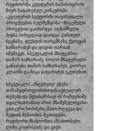
რეჟისორმა კულტურის სამინისტროს
მიერ ჩატარებულ კონკურსში
„კულტურის სექტორში თავისუფალი
პროექტების ხელშეწყობა“ მოცემული
პროექტით გაიმარჯვა. აღნიშნული
პიესა პირველად დაიდგა ქართულ
სცენაზე. ტექსტის თარგმნაზე ქეთევან
სამხარაძემ და დავით თარბამ
იმუშავეს. სპექტაკლის მხატვარია
თამარ სამხარაძე, ხოლო მხატვრული
განათება თამარ სამხარაძეს, გიორგი
კლაინს და ნიკა ჯაფარიძეს ეკუთვნით.
სპექტაკლი „ინტერვიუ“ ეხება
თანამედროვეობისთვის აქტუალურ
თემებს და შესაბამისად ის რამდენიმე
თვალსაზრისით არის მნიშვნელოვანი:
ეთიკური ნორმები, მათი რღვევა და
მედიის მუშაობის მეთოდები.
რეჟისორი მსახიობთა (მსახიობები:
ლიზი კოტრიკაძე და გივი