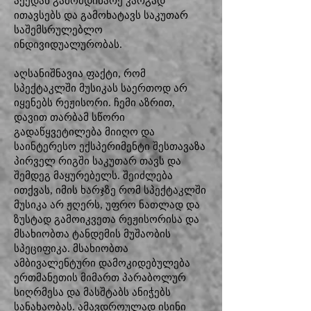
აქედან გამომდინარე კარგად
ითავსებს და გამოხატავს საკუთარ
საშემსრულებლო
ინდივიდუალურობას.
აღსანიშნავია ფაქტი, რომ
სპექტაკლში მუსიკას საერთოდ არ
იყენებს რეჟისორი. ჩემი აზრით,
დავით თარბამ სწორი
გადაწყვეტილება მიიღო და
საინტერესო ექსპერიმენტი შესთავაზა
პირველ რიგში საკუთარ თავს და
შემდეგ მაყურებელს. შეიძლება
ითქვას, იმის ხარჯზე რომ სპექტაკლში
მუსიკა არ ჟღერს, უფრო ნათლად და
ზუსტად გამოიკვეთა რეჟისორისა და
მსახიობთა ტანდემის მუშაობის
სპეციფიკა. მსახიობთა
ამბივალენტური დამოკიდებულება
ერთმანეთის მიმართ პარაბოლურ
სიღრმესა და მასშტაბს ანიჭებს
სანახაობას. ამავდროულად ისინი