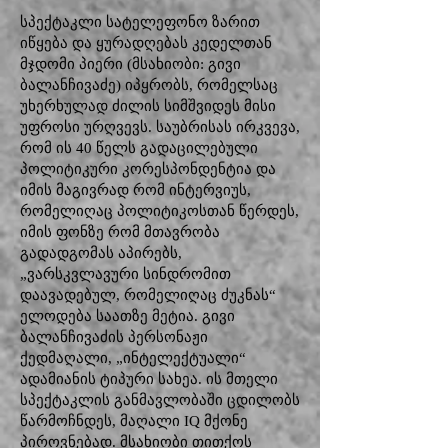
სპექტაკლი სატელეფონო ზარით
იწყება და ყურადღებას კედელთან
მჯდომი პიერი (მსახიობი: გივი
ბალანჩივაძე) იპყრობს, რომელსაც
უხერხულად ძილის სიმშვიდეს მისი
უფროსი ურღვევს. საუბრისას ირკვევა,
რომ ის 40 წელს გადაცილებული
პოლიტიკური კორესპონდენტია და
იმის მაგივრად რომ ინტერვიუს,
რომელიღაც პოლიტიკოსთან წერდეს,
იმის ფონზე რომ მთავრობა
გადადგომას აპირებს,
„ვარსკვლავური სინდრომით
დაავადებულ, რომელიღაც ძუკნას“
ელოდება საათზე მეტია. გივი
ბალანჩივაძის პერსონაჟი
ქედმაღალი, „ინტელექტუალი“
ადამიანის ტიპური სახეა. ის მთელი
სპექტაკლის განმავლობაში ცდილობს
წარმოჩნდეს, მაღალი IQ მქონე
პიროვნებად. მსახიობი თითქოს