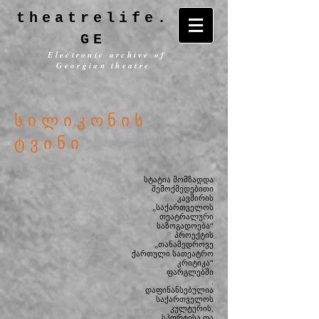
theatrelife.
GE
Electronic archive of
Georgian theatre
სილიკონის
ტვინი
სტატია მომზადდა
შემოქმედებითი
კავშირის
„საქართველოს
თეატრალური
საზოგადოება“
პროექტის
„თანამედროვე
ქართული სათეატრო
კრიტიკა“
ფარგლებში
.
დაფინანსებულია
საქართველოს
კულტურის,
სპორტისა და