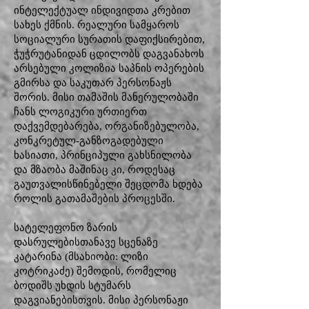
ინტელექტუალ ინდივიდთა კრებით
სახეს ქმნის. რეალური სამყაროს
სოციალური სურათის დაფიქსირებით,
ჭუჭრუტანიდან ცდილობს დაგვანახოს
არსებული კოლიზია საპნის ოპერების
გმირსა და საკუთარ პერსონაჟს
შორის. მისი თამაშის მანერულობაში
ჩანს ლოგიკური ურთიერთ
დაქვემდებარება, ორგანიზებულობა,
კონკრეტულ-განზოგადებული
ხასიათი, პრინციპული გახსნილობა
და მზაობა მაშინაც კი, როდესაც
გაუთვალისწინებელი შეცდომა ხდება
როლის გათამაშების პროცესში.
სატელეფონო ზარის
დასრულებისთანავე სცენაზე
კატარინა (მსახიობი: ლიზი
კოტრიკაძე) შემოდის, რომელიც
ბოდიშს უხდის სტუმარს
დაგვიანებისთვის. მისი პერსონაჟი