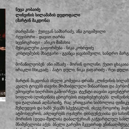
ნუცა კობაიძე
ლინეინის სილამაზის დედოფალი
(მარტინ მაკდონა)
თარგმანი - ქეთევან სამხარაძე, ანა გოგიშვილი
რეჟისორი - დავით თარბა
სცენოგრაფი - აჩიკო შამახია
მუსიკალური გაფორმება - ნიკა კოხრეიძე
კოსტიუმების მხატვარი - გვანცა ჯავახიშვილი, სანდრო მა
მონაწილეობენ: ანი იმნაძე - მორინ ფოლანი, ქეთო ცხაკაია
ირაკლი ჩხიკვაძე - პატო დული, ნიკა ჯაფარიძე - რეი დული 
მარტინ მაკდონას ბნელი კომედია-დრამა „ლინეინის სილ
კვალს ტოვებს თავისი მომხიბვლელი შინაარსით და პერსონ
ემოციური სიღრმით გამოირჩევა. ტექსტი თავისი ავთენტურ
სოფლის (ლინეინის) ცხოვრების თავისებურებებს. ლინეინი
და ტალახიან აღმართზე, რაც ერთგვარი სიმბოლოა ფიზიკუ
შეზღუდვის და ხაზს უსვამს სპექტაკლის, ისევე როგორც პი
ატმოსფეროს, აძლიერებს ოჯახური დისფუნქციისა და სასოწა
მორინის (დედა-შვილის) დაბალჭერიან გაჭვარტლულ სახლს,
მნიშვნელობა აქვს. ბნელი გარემო მკვეთრად ეწინააღმდეგე