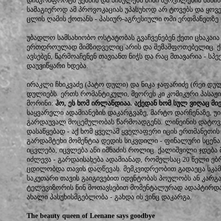
დისკომფორტს უქმნის და აიძულებს მისი სურვილების საწი
სამაგიეროდ ამ პროვოკაციას უპასუხოდ არ ტოვებს და ყო
ცლის ღამის ქოთანს - პასიურ-აგრესიული ომი ერთმანეთზე
უბადლო სამსახიობო ოსტატობას გვაჩვენებენ ქეთი ცხაკაია 
ერთდროულად მიმზიდველიც არის და შემაშფოთებელიც. ქმ
ავსებენ, წარმოაჩენენ თავიანთ ნიჭს და რაც მთავარია - ს
დაუვიწყარი ხდება.
ირაკლი ჩხიკვაძე (პატო დული) და ნიკა ჯაფარიძე (რეი დულ
დულიებს. ერთს რომანტიკული, მეორეს კი კომიკური პასაჟი
მორინი:
ჰო, ეს ხომ ირლანდიაა. აქედან ხომ სულ ვიღაც მიე
საყვარელი ადამიანების დაკარგვაზე, მარტო დარჩენაზე, უ
გარდაუვალ მოცემულობას წარმოადგენს. ლინეინის დატოვ
დასაწყებად - აქ ხომ ყველამ ყველაფერი იცის ერთმანეთის 
გარდამტეხი მომენტია დედის სიკვდილი - ფინალური სცენა
იცვლება, იცვლება ანი იმნაძის როლიც. ქალიშვილი ჯდება 
იძლევა - გარდაისახება ადამიანად, რომელსაც 20 წელი ე
ცდილობდა თავის დაღწევას. მემკვიდრეობით გადაეცა სკამ
საკუთარი თავის გაიგივებით იდენტობას პოულობს ან კარგა
ტელევიზორის წინ მოთავსებით მომენტალურად ადაპტირდა
ახალი პასუხისმგებლობა - გახდა ის ვინც დაკარგა.
The beauty queen of Leenane says goodbye