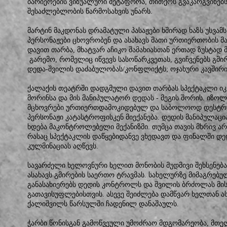
ბარიერების ვიზუალური მეტაფორა, თითქოს გვაკარგვინებს
შესაძლებლობის წარმოსახვის უნარს.
მარტინ მაკდონას დრამატული პასაჟები ხშირად ხაზს უსვამ
პერსონაჟები ცხოვრობენ და ასახავს მათი ურთიერთობის მ
დავით თარბა, მხატვარ აჩიკო შამახიასთან ერთად ზუსტად 
გარემო, რომელიც იწვევს სასოწარკვეთას, გვიჩვენებს გმ
დედა-შვილის დაძაბულობას/კონფლიქტს; ოჯახური კავშირ
ქალაქის თეატრში დადგმული დავით თარბას სპექტაკლი ი
მორინსა და მის მანიპულატორ დედას - მეგის შორის. იზ
მცხოვრები ურთიერთდამოკიდებულ და საბოლოოდ დესტრ
პერსონაჟი კატასტროფისკენ მიექანება. დედის მანიპულა
ხდება მაკონტროლებელი მექანიზმი. თუმცა თავის მხრივ ა
რასაც სპექტაკლის დაწყებიდანვე ვხედავთ და ფინალში დე
კულმინაციას აღწევს.
სავარძელი ხელოვნური ხელით მონობის მუდმივი შეხსენება
ასახავს გმირების საერთო ტრავმას. სახელურზე მიმაგრე
განასახიერებს დედის კონტროლს და შვილის ბრძოლას მის
გათავისუფლებისთვის. ასევე შეიძლება დამწვარ ხელთან ას
ქალიშვილს წარსულში ჩადენილ დანაშაულს.
ჭარბი წონისგან გამოწვეული უმოძრაო მდგომარეობა, მთე