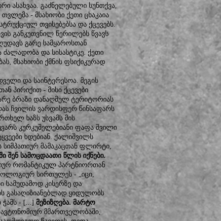
რი ასახვაა. გაძნელებული სუნთქვა,
 თვლემა - მსახიობი ქეთი ცხაკაია
სტრუქციულ თვისებებსა და ქცევებს.
ის განკუთვნილ წერილებს წვავს
ზღუდავს გარე სამყაროსთან
ა ძალადობა და სისასტიკე. ქეთი
ას, მსახიობი ქმნის ფსიქიკურად
დველი და საინტერესოა. მეგის
ან პირიქით - მისი ქცევები
მარე ბრაზი დანაღმულ ტერიტორიას
ედას ჩვილის ვარდისფერ წინსაფარს
რთხელ ხაზს უსვამს მის
უყვარს კურკუშელებიანი ფაფა შვილი
ტყვეები ხდებიან. ქალიშვილს
ს სიმპათიურ მამაკაცთან ფლირტი,
აში შენ სამოცდაათი წლის იქნები.
ციურ რომანტიკულ პარტნიორთან
იქოლოგიურ სირთულეს - „იცი,
ბი სამუდამოდ კისერზე და
ის გასაღიზიანებლად ყიდულობს
მს - [...]
მეზიზღება. მარტო
ის ავტონომიურ მმართველობაში,