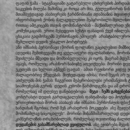
ფაფის ჭამა - სტაგნაციაში გატარებული ცხოვრების პირდაპი
საკვების მიღება მაშინაც კი როცა არ შია, ტელევიზორის წინ
შთამბეჭდავად ასახიერებს ჭარბწონიანი ადამიანის თვითდე
ინფორმაციის ქონის ძალაუფლებით შეპყრობილი შვილისთვ
რითაც ამტკიცებს თავის დომინანტობას - მაქსიმალურად უ
კომუნიკაციას. ერთი შეხედვით სუსტი ფასადის ქვეშ იმალებ
ცხაკაია გადმოსცემს პერსონაჟის ემოციურ არასტაბილურობ
შეშლილი დედის უნაკლო პორტრეტს.
ანი იმნაძის პერსონაჟი (მორინ ფოლანი) გაცილებით მიმზი
(დედის) შემთხვევაში თუ ყველაფერი თვალსაჩინოა, მორინთ
შეიძლება მშვიდი და მომხიბვლელიც კი იყოს, მაგრამ მდუ
ჰგავს, რომელიც არასწორ ნაბიჯზე აფეთქდება. მორინი დ
უკეთებს და ხელით აჭმევს ფაფას - ამით რეჟისორი კიდევ ე
ძალადობრივ ქმედებას. მიუხედავად იმისა, რომ მეგის არ 
აიძულებს მის ჭამას. ჩაგვრით შეპყრობილები ერთმანეთის 
სიამოვნებას გვრის დედის კუბოში წარმოდგენა და ამ დრო
რომელსაც იმ დღესვე დანებდებოდა.
მეგი - ჩემს გასვენებ
კონტრასტი დედის გარდაცვალების ფანტაზიასა და პოტენ
ურთიერთობას შორის ასახავს ანი იმნაძის პერსონაჟის ფს
ხანდახან მგონია, რომ შენ არასდროს მოკვდები. ასე მეჯდე
მომიწამლავ სიცოცხლეს“. მორინი მიზანმიმართულად დედ
კიმბერლიზის ორცხობილებს, რომელსაც თვითონაც ძალით ჭა
დედაჩემის გასამწარებლად ვყიდულობ.
ასე ეჯიბრება მეგ