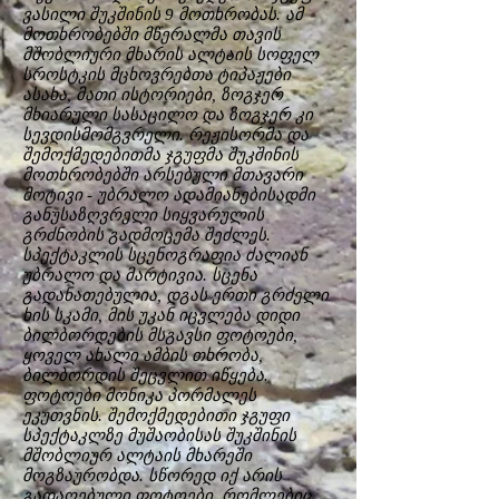
ვასილი შუკშინის 9 მოთხრობას. ამ
მოთხრობებში მწერალმა თავის
მშობლიური მხარის ალტაის სოფელ
სროსტკის მცხოვრებთა ტიპაჟები
ასახა, მათი ისტორიები, ზოგჯერ
მხიარული სასაცილო და ზოგჯერ კი
სევდისმომგვრელი. რეჟისორმა და
შემოქმედებითმა ჯგუფმა შუკშინის
მოთხრობებში არსებული მთავარი
მოტივი - უბრალო ადამიანებისადმი
განუსაზღვრელი სიყვარულის
გრძნობის გადმოცემა შეძლეს.
სპექტაკლის სცენოგრაფია ძალიან
უბრალო და მარტივია. სცენა
გადანათებულია, დგას ერთი გრძელი
ხის სკამი, მის უკან იცვლება დიდი
ბილბორდების მსგავსი ფოტოები,
ყოველ ახალი ამბის თხრობა,
ბილბორდის შეცვლით იწყება.
ფოტოები მონიკა პორმალეს
ეკუთვნის. შემოქმედებითი ჯგუფი
სპექტაკლზე მუშაობისას შუკშინის
მშობლიურ ალტაის მხარეში
მოგზაურობდა. სწორედ იქ არის
გადაღებული ფოტოები, რომლებიც