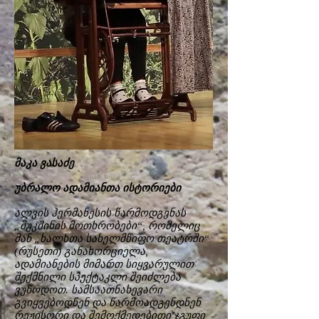
მაკა ვასაძე
უბრალო ადამიანთა ისტორიები
ალვის ჰერმანესის წარმოდგენას
„შუკშინის მოთხრობები“, რომელიც
მან „ხალხთა სახელმწიფო თეატრში“
(რუსეთი) განახორციელა,
ადამიანების მიმართ სიყვარულით
შექმნილი სპექტაკლი შეიძლება
ვუწოდოთ. სამსაათნახევარი
გვიყვებოდნენ და წარმოადგენდნენ
რეჟისორი და შემოქმედებითი ჯგუფი