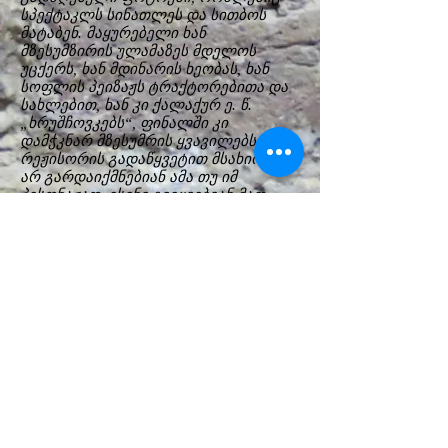
სპექტაკლს სინათლეს და სითბოს
მატაბენ. მაყურებელი ხან
მზესუმზირის ულამაზეს მდელოს
უცქერს, ხან მდინარის ხეობას, ხან
სოფლის პეიზაჟს ტრაქტორებითა და
სახლებით, ხან კი ქალაქურ ე. წ.
„ხრუშჩოვკებს“, ფინალში კი
დამჭკნარ მზესუმრის ყვავილებს.
რეჟისორის გადაწყვეტით მსახიობები
არ გარდაიქმნებიან ამა თუ იმ
პესონაჟად, ისინი გვიყვებიან მათ
შესახებ და თამაშობენ ტიპაჟებს.
უბრალო, ამაღელვებელი ადამიანური
ისტორიების ცქერისას მაყურეელი ხან
გულიანად იცინის, ხან
ცრემლმომდგარი ადავნებს თვალს
სცენას. სპექტაკლი
ორმოქმედებიანია. პირველი უფრო
მხიარულია, მეორე სევდიანი.
ჰერმანესმა და მსახიობებმა შექმნეს
ძალიან თბილი, სიყვარულით და
განცდებით აღსავსე სამყარო.
სახელგანთქმულ რეჟისორს ალვის
ჰერმანესს თანამედროვე მსოფლიო
თეატრის „ახალ ჰუმანისტს“