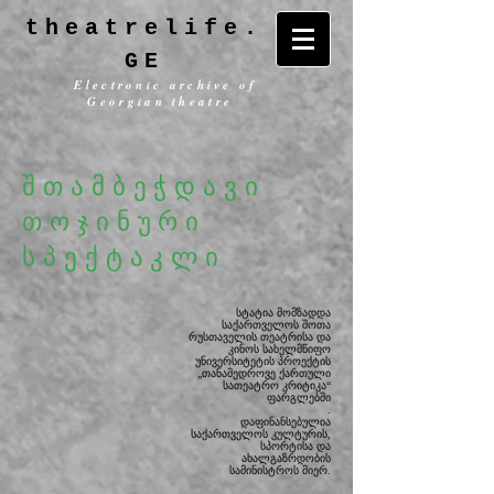
theatrelife.
GE
Electronic archive of
Georgian theatre
შთამბეჭდავი
თოჯინური
სპექტაკლი
სტატია მომზადდა
საქართველოს შოთა
რუსთაველის თეატრისა და
კინოს სახელმწიფო
უნივერსიტეტის
პროექტის
„თანამედროვე ქართული
სათეატრო კრიტიკა“
ფარგლებში
.
დაფინანსებულია
საქართველოს კულტურის,
სპორტისა და
ახალგაზრდობის
სამინისტროს მიერ.