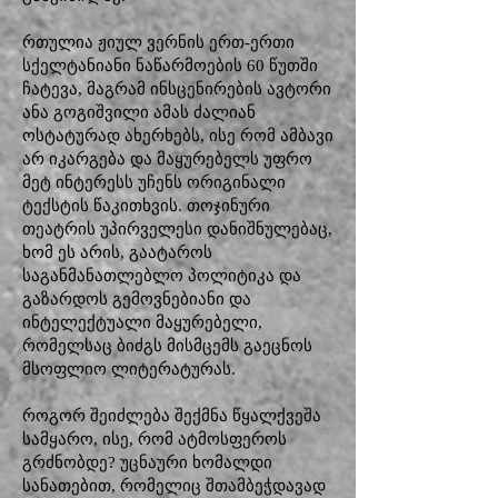
რთულია ჟიულ ვერნის ერთ-ერთი
სქელტანიანი ნაწარმოების 60 წუთში
ჩატევა, მაგრამ ინსცენირების ავტორი
ანა გოგიშვილი ამას ძალიან
ოსტატურად ახერხებს, ისე რომ ამბავი
არ იკარგება და მაყურებელს უფრო
მეტ ინტერესს უჩენს ორიგინალი
ტექსტის წაკითხვის. თოჯინური
თეატრის უპირველესი დანიშნულებაც,
ხომ ეს არის, გაატაროს
საგანმანათლებლო პოლიტიკა და
გაზარდოს გემოვნებიანი და
ინტელექტუალი მაყურებელი,
რომელსაც ბიძგს მისმცემს გაეცნოს
მსოფლიო ლიტერატურას.
როგორ შეიძლება შექმნა წყალქვეშა
სამყარო, ისე, რომ ატმოსფეროს
გრძნობდე? უცნაური ხომალდი
სანათებით, რომელიც შთამბეჭდავად