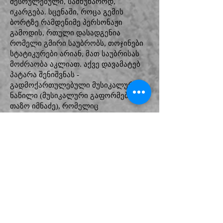
შესრულებული, სამწუხაროდ,
იკარგება. სცენაში, როცა გემის
ბორტზე რამდენიმე პერსონაჟი
გამოდის, რთული დასადგენია
რომელი გმირი საუბრობს, თოჯინები
სტატიკურები არიან, მათ საუბრისას
მოძრაობა აკლიათ. აქვე დავამატებ
პატარა შენიშვნას -
გადმოქართულებული მუსიკალური
ნაწილი (მუსიკალური გაფორმება -
თაზო იმნაძე), რომელიც
გამოყენებულია სირინოზების სცენაში
- „Say Something” (A Great Big World,
Christina Aguilera) ამოვარდნილია
სპექტაკლის ესთეტიკიდან,
მიუხედავად იმისა, რომ მსახიობი ანი
ხუბუტია კარგად ასრულებს სიმღერას.
არ იქნებოდა ცუდი კაპიტან ნემოს და
კიარას სცენაში გამოყენებული ბახის
მესამე სუიტიდან რომელიმე პასაჟის
გამოყენება, რაც შეკრავდა
მუსიკალურად სპექტაკლს.