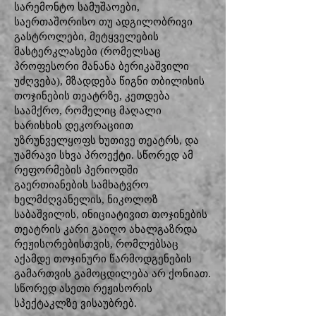
სარემონტო სამუშაოები,
საერთაშორისო თუ ადგილობრივი
გასტროლები, მეტყველების
მასტერკლასები (რომელსაც
პროფესორი მანანა ბერიკაშვილი
უძღვება), მზადდება წიგნი თბილისის
თოჯინების თეატრზე, კეთდება
საამქრო, რომელიც მაღალი
ხარისხის დეკორაციით
უზრუნველყოფს ხუთივე თეატრს, და
უამრავი სხვა პროექტი. სწორედ ამ
რეფორმების პერიოდში
გაერთიანების სამხატვრო
ხელმძღვანელის, ნიკოლოზ
საბაშვილის, ინიციატივით თოჯინების
თეატრის კარი გაიღო ახალგაზრდა
რეჟისორებისთვის, რომლებსაც
აქამდე თოჯინური წარმოდგენების
გამართვის გამოცდილება არ ქონიათ.
სწორედ ასეთი რეჟისორის
სპექტაკლზე ვისაუბრებ.