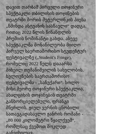
დავით თარბამ პირველი თოჯინური
სპექტაკლი თბილისის თოჯინების
თეატრში მორის მეტერლინკის პიესა
„წმინდა ანტუანის სასწაული“ დადგა,
რითაც 2022 წლის წინანდლის
პრემიის ნომინანტი გახდა. ასევე
სპექტაკლმა მონაწილეობა მიიღო
პირველ საერთაშორისო სტუდენტურ
ფესტივალზე („Student’s Fringe),
რომელიც 2022 წელს დააარსა
მიხეილ თუმანიშვილის სახელობის,
ხელოვნების საერთაშორისო
ფესტივალმა - „საჩუქარი“. ხოლო
მისი მეორე თოჯინური სპექტაკლია,
ახალციხის თოჯინების თეატრში
განხორციელებული, ფრანგი
მწერლის, ჟიულ ვერნის ცნობილი
სათავგადასავლო ჟანრის რომანი -
„80 000 კილომეტრი წყალქვეშ“,
რომლსაც ქვემოთ მოკლედ
განვიხილავ.