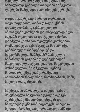
ტკივილი ხომ არ უბნევს თავ-გზას? თუ
საბოლოოდ გაახილა თვალები? ამგვარი
ფიქრები მოსვენებას არ აძლევს ქვრივს.
თავისი უაღრესად პირადი თხრობითი
თავისუფლებით, თემო დვალი ქმნის
დაძაბულობას, დაუსრულებლად
ამრავლებს კითხვებს და ოსტატურად შლის
ზღვარს რეალობასა და ტყუილს შორის.
დასმული კითხვები რეალური კითხვებია,
რომლებზეც პასუხის გაცემა მას არ აქვს
განზრახული: რამდენად უნდა
ჩავუღრმავდეთ წარსულს? რას ცვლის
სიმართლის გაგება? ფლეშბექებიდან
მოულოდნელ სიტუაციებამდე, მაყურებელი
მოხიბლულია, მიჯაჭვულია სცენაზე
მიმდინარე ქმედებაზე, რომელიც
აერთიანებს რეალობას, წარმოსახვას, შიშს,
სიცილს და ფანტაზიას.
სპექტაკლი პროლოგით იწყება. სანამ
მაყურებელი საკუთარ ადგილს იკავებს
ავანსცენაზე მსახიობები სხედან და
ნერვიულად ეწევიან სიგარეტს. პუბლიკა
ხვდება, რომ სცენაზე დრამატული ამბავი