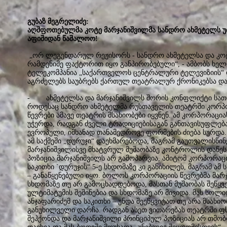
გუბაზ მეგრელიძე:
აღშფოთებულმა კოტე მარჯანიშვილმა სანდრო ახმეტელს უთხ
აფიშიდან წაშალოო!
„ორ ლეგენდარულ რეჟისორს - სანდრო ახმეტელსა და კო
რამდენიმე ფაქტორით იყო განპირობებული“, - ამბობს ხ
ტელეკომპანია „საქართველოს ცენტრალური ტელევიზიის“ 
აგრძელებს საუბრებს ქართულ თეატრალურ ქრონიკებსა და
- ახმეტელსა და მარჯანიშვილს შორის კონფლიქტი სათავე
როდესაც სანდრო ახმეტელმა რუსთაველის თეატრში კორპორა
წევრები ამავე თეატრის მსახიობები იყვნენ. ამ კორპორაცი
უჭერდა, რადგან ძველი ტრადიციებისაგან განთავისუფლება
ევროპული, იმხანად თანამედროვე ფორმების ძიება სურდა.
ამ საქმეში „დურუჯი“ დაეხმარებოდა, მაგრამ გაუთვალისწი
მარჯანიშვილისვე მხატვრულ მუშაობაზე კონტროლის დაწესე
პოზიცია მარჯანიშვილს არ გამოპარვია, ამიტომ კორპორაცი
საკითხი `დურუჯის“ 5-ე სხდომაზე კი განიხილეს, მაგრამ ამ
– განაწყენებული იყო. ბოლოს კორპორაციის წევრებმა მარჯ
სხდომაზე თუ არ გამოცხადდებოდა, მასთან მუშაობას შეწყვე
ულტიმატუმის შეშინებია და სხდომაზე არ მივიდა. მას სოლ
ანჯაფარიძემ და საკითხი – უნდა შეეწყვიტათ თუ არა მსახიო
განუხილველი დარჩა. რადგან ასეთ ვითარებას თეატრში 
შეჰქონდა და მარჯანიშვილი პრინციპულ პოზიციას არ თმობ