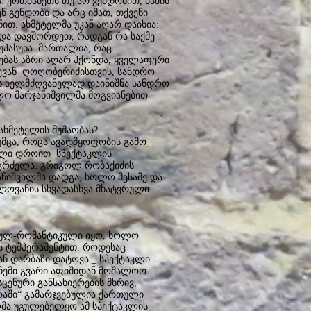
: ერთმანეთს თუ არ ვენდობით, მაშინ
ენ გენდობი და არც იმათ, თქვენი
ით. ახმეტელმა უკან აღარ დაიხია:
ნდა დავშორდეთ, რადგან რა საქმე
 უპასუხა: მართალია, რაც
ებას აზრი აღარ ჰქონდა, ყველაფერი
ლევან ღოღობერიძისთვის, სანდრო
ს ხელმძღვანელად დაინიშნა სანდრო
ლო მარჯანიშვილმა მოგვიანებით
ხმეტელის მუშაობას?
მცა, როცა ავადმყოფობის გამო
ეული დროით სპექტაკლის
ააგრძელა. გრიგოლ რობაქიძის
ანიშვილმა დადგა, ხოლო მესამე და
ელოვანის სხვადასხვა მხატვრული
ულ-რომანტიკული იყო, ხოლო
 ტემპერამენტით. როდესაც
ან დარბაზი დატოვა _ სპექტაკლი
ჩემი გვარი აფიშიდან მოშალოო.
ცენური განსახიერების მხრივ,
რაში“ გამარჯვებულია ქართული
ლმა უგულებელყო ამ სპექტაკლის