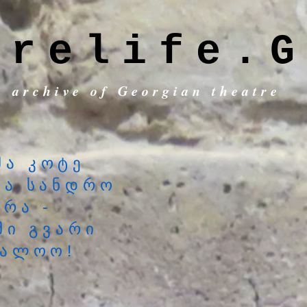
trelife.G
c archive of Georgian theatre
ა კოტე
მა სანდრო
რა -
მი გვარი
შალოო!