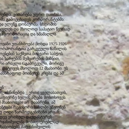
უნდა. ვითარება უფრო დაიძაბა,
ომა გამოუცხადეს კორპორანტებმა:
 და ელენე დონაურმა. სხდომის
სუფლეს და მხოლოდ საპატიო წევრად
ოვა კორპორაცია და ხმამაღლა
ვანი უთანხმოება მოხდა 1925-1926
 კორპორანტთა გარკვეული ნაწილის
ვნების საქმეთა მთავარი საბჭოს
და ხარჯების შემცირების მიზნით,
ტვარი ირაკლი Gგამრეკელი, მორიგე
. დატოვეს მხოლოდ 12 მსახიობი. ეს
სასწრაფოდ მოიწვიეს კრება და ამ
ნ...
ისწინებდა _ ერთი ყველასათვის,
ნაფიქრზე ხელის აღება მოსთხოვეს.
მსახიობები არ დააბრუნა. ამ
ნტები რეჟისორს სახლში ეწვივნენ.
ე დიდი წარმოდგენისანი არიან,
კიდევ ერთხელ დაუდასტურეს
მარჯანიშვილმა მოსაფიქრებლად
მსახიობებს მარჯანიშვილის