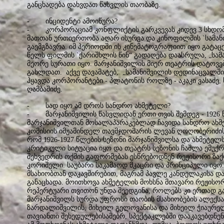
განცხადება დახვდათ წასვლის თაობაზე.
- ინციდენტი ამოიწურა?
- კორპორაციამ კონფლიქტის გარკვევას კიდევ 3 სხდომა
მათთან ურთიერთობა აღარ ისურვა და კინოფილმის `სამან
გაემგზავრა. იმ პერიოდში ის კინემატოგრაფიით იყო გატაც
წელს ფილმის `ქარიშხლის წინ“ გადაღება დაასრულა, „სამ
მეორე სურათი იყო. მარჯანიშვილის მიერ თეატრის დატოვებ
გახლდათ. აქვე დავამატებ, „სამანიშვილის დედინაცვალშ
ჰყავდა კორპორანტები - პლატონის როლზე - აკაკი ვასაძე
ღამბაშიძე.
- სად იყო ამ დროს სანდრო ახმეტელი?
- მარჯანიშვილის წასვლიდან ერთი თვის შემდეგ - 1926 
მარჯანიშვილთან მოსალაპარაკებლად ჩავიდა სანდრო ახმ
კომისიის იმჟამინდელ თავმჯდომარის ლევან ღოღობერიძი
რომ 1926-1927 წლების სეზონი მარჯანიშვილსა და ახმეტე
კრიტიკული სიტუაცია იყო და თეატრს სეზონის ჩაშლა ემუქ
შეხვედრის ოქმის გაფორმებას ესწრებოდნენ რეჟისორი ზა
კორიშელი. საუბარი საკამაოდ მკაცრი და პრინციპული იყო.
მსახიობთან დაკავშირებით, მაგრამ პავლე კანდელაკისა და 
განაცხადა. მოითხოვა ახმეტელის მოხსნა მთავარი რეჟისო
რეპერტუარი თვითონ უნდა შეედგინა, როლებს კი ერთად გა
მარჯანიშვილს სურდა უფროსი თაობის მსახიობების ალექსა
ზარდალიშვილის, მიხეილ გელოვანისა და მიხეილ ჭიაურელ
თავიანთი შეხედულებისამებრ, სპექტაკლებში დააკავებდნენ