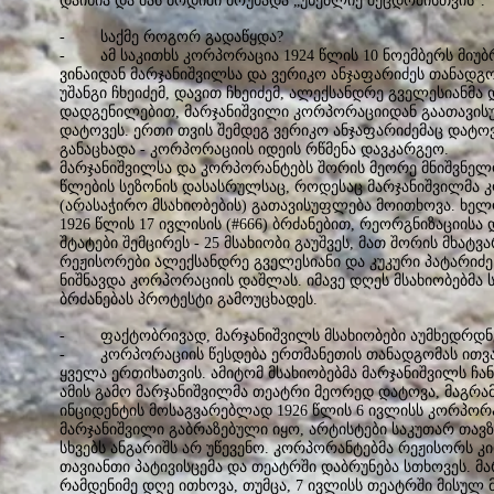
დაიხია და მას ბოდიში მოუხადა „უნებლიე შეცდომისთვის“.
- საქმე როგორ გადაწყდა?
- ამ საკითხს კორპორაცია 1924 წლის 10 ნოემბერს მიუბრ
ვინაიდან მარჯანიშვილსა და ვერიკო ანჯაფარიძეს თანადგ
უშანგი ჩხეიძემ, დავით ჩხეიძემ, ალექსანდრე გველესიანმა
დადგენილებით, მარჯანიშვილი კორპორაციიდან გაათავი
დატოვეს. ერთი თვის შემდეგ ვერიკო ანჯაფარიძემაც დატ
განაცხადა - კორპორაციის იდეის რწმენა დავკარგეო.
მარჯანიშვილსა და კორპორანტებს შორის მეორე მნიშვნელო
წლების სეზონის დასასრულსაც, როდესაც მარჯანიშვილმა
(არასაჭირო მსახიობების) გათავისუფლება მოითხოვა. ხელო
1926 წლის 17 ივლისის (#666) ბრძანებით, რეორგნიზაციისა 
შტატები შემცირეს - 25 მსახიობი გაუშვეს, მათ შორის მხა
რეჟისორები ალექსანდრე გველესიანი და კუკური პატარიძე
ნიშნავდა კორპორაციის დაშლას. იმავე დღეს მსახიობებმა 
ბრძანებას პროტესტი გამოუცხადეს.
- ფაქტობრივად, მარჯანიშვილს მსახიობები აუმხედრდნე
- კორპორაციის წესდება ერთმანეთის თანადგომას ითვალ
ყველა ერთისათვის. ამიტომ მსახიობებმა მარჯანიშვილს ჩა
ამის გამო მარჯანიშვილმა თეატრი მეორედ დატოვა, მაგრამ 
ინციდენტის მოსაგვარებლად 1926 წლის 6 ივლისს კორპორა
მარჯანიშვილი გაბრაზებული იყო, არტისტები საკუთარ თავზ
სხვებს ანგარიშს არ უწევენო. კორპორანტებმა რეჟისორს 
თავიანთი პატივისცემა და თეატრში დაბრუნება სთხოვეს. 
რამდენიმე დღე ითხოვა, თუმცა, 7 ივლისს თეატრში მისულ 