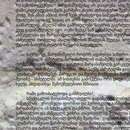
ამ მოთხოვნას ახმეტელი დათანხმდა, თუმცა, ბოლოს უთხრა
რა სეზონი გვექნება?! მარჯანიშვილმაც არ დააყოვნა: არც შ
დამოკიდებულებით ჩემს გარშემო ასეთი ატმოსფერო შექმენ
კოტე, შენ ამით ამბობ, რომ ჩვენ ერთხელ და სამუდამოდ უ
შეიძლება იყოს იქ, სადაც არ არის ნდობა?! მარჯანიშვილმა
გაბზარულია, ძნელია იმის გამრთელება. საუბრის გაგრძელ
უკვე გადაწყვეტილი იყო. ოქმი შედგა სამ ეგზემპლარად: 
ახმეტელისა და მარჯანიშვილისთვის. რუსთაველის თეატრი
ახმეტელი, რომელიც ახალი სეზონის მზადებას შეუდგა, ხო
ქუთაის-ბათუმის თეატრს ჩაუყარა საფუძველი.
- საერთოდ, მარჯანიშვილი როგორ აფასებდა სანდრო ა
- თავიდან ახმეტელი მარჯანიშვილის თანაშემწე იყო, თუ
(ბრმანაწლავის ოპერაცია გაიკეთა) მარჯანიშვილს გარკვ
რეპეტიციების მიტოვება მოუწია, მისი საქმე ახმეტელმა გ
`ლამარას“ დგამდნენ. პირველი და მეორე მოქმედება მარჯ
მეოთხე - ახმეტელმა. ამ სინთეზმა გამოკვეთა ორი დიდი ხ
ხედვა, სხვადასხვა შემოქმედებითი ხასიათი.
- რაში გამოიხატებოდა განსხვავება?
- სპექტაკლის მარჯანიშვილისეული გადაწყვეტა ლირიკ
ახმეტელის - ეროვნული ფორმით და ჰეროიკული განწყობის
მარჯანიშვილი ამ სპექტაკლს დაესწრო, მესამე მოქმედებიდ
გამიფუჭესო და ახმეტელს უთხრა: თავისუფლად შეგიძლია 
პრესამ სპექტაკლი მაღალ დონეზე შეაფასა: `დადგმისა და ს
`ლამარა“ იშვიათ წარმოდგენად უნდა ჩაითვალოს”, `ლამა
თეატრი და ქართველი არტისტი“... ფაქტობრივად, ახმეტე