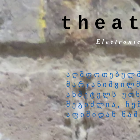
thea
Electroni
აღშფოთებულმ
მარჯანიშვილ
ახმეტელს უთხ
შეგიძლია, ჩე
აფიშიდან წა