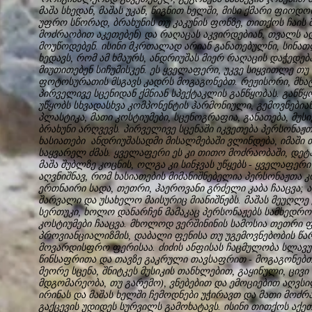
მაშა სხედან, მაშას უკან, წიგნით ხელში, მისი ქმარი ფიოდო
უფრო სწორად, ბრახუნის თუ კაკუნის ფონზე, თითქოს ჩაის მ
მოძრაობით აკეთებენ) და რაღაცას აკვირდებიან, თვალს ადე
მოუწოდებენ. ისინი მკრთალად არიან განათებულნი, სინათ
ხედავს, რომ ამ ხმაურს, ანდრიუშას მიერ რაღაცის დაჭედება
მიუთითებენ სიჩუმისკენ. ეს ყველაფერი, უკვე სიყვითლე თუ
ფოტოსურათის მსგავს კადრს მოგაგონებთ. რეჟისორი, მხატ
პირველივე სცენიდან ქმნიან სპექტაკლის განწყობას. განწყ
უწყობს სხვადასხვა კომპონენტის ჰარმონიული, გემოვნებიანი
პლასტიკა, მათი კოსტიუმები, სცენოგრაფია, განათება, მუს
ბრახუნი არღვევს. პირველივე სცენაში იკვეთება პერსონაჟთა
ხასიათები ანდრიუშასადმი მისალმებაში ვლინდება, იმაში
საყვარელ ძმას. ყველაფერი ეს კი თითო მოძრაობაში, დეტა
მაშა შუბლზე კოცნის, ოლგა კი სინჯვას უწყებს - ყველაფერი 
აღვნიშნავ, რომ ხასიათების მიმანიშნებელია პერსონაჟთა კო
ერთნაირი სადა, თეთრი, ჰაეროვანი გრძელი კაბა ჩააცვა; 
შარვალი და უსახელო მაისურიც მიანიშნებს. მაშას მეუღლ
სერთუკი, ხოლო დანარჩენ მამაკაც პერსონაჟებს სამხედრო
კოსტიუმები ჩააცვა. მხოლოდ ვერშინინის სამოსია თეთრი ფე
პროვიანციალიზმის, დაბალი ფენისა თუ უგემოვნებობის წა
მოვარდისფრო ფერისაა. ძიძის ანფისას ჩაცმულობა სლავურ
წინსაფრითა და თავზე გაკრული თავსაფრით - მოგაგონებთ
მეორე სცენა, შნიტკეს მუსიკის თანხლებით, გაყინული, ცივი
მდგომარეობა, თუ გარემო), ვნებებით და ემოციებით აღვს
ირინას და მაშას ხელში ჩემოდნები უჭირავთ და მათი მოძრა
გაქცევის უდიდეს სურვილს გამოხატავს. ისინი თითქოს აქეთ