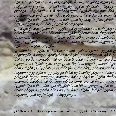
ჩეხოვის ტიპური რუსი „დედაკაცი“ ნატალია კოტე ფურცელა
ინტერპრეტაციით - ლამაზი, სექსუალური, ვნებიანი, მაცდუ
ტიპაჟია. ანდრიუშას ე. წ. მოჩანგვლის სცენაში იგი სხვა მა
გათხოვების შემდეგ კი, იმის დასტურად, რომ პროზოროვები
სცენის შუა ნაწილში მდგარი სამი დის სკამიდან ერთ-ერთს 
იძულებულს ხდის მას დაუთმონ ადგილი.
გიორგი ტორიაშვილის ალექსანდრე ვერშინინის მოჩვენებით
პროზოროვების ოჯახში ოჩოფეხებზე შემოყვანით, რეჟისო
მიუთითა. ამით, კოტე ფურცელაძემ ხაზი გაუსვა ამ პერსონა
მამაკაცურობას. სიმპათიური, ქალთა გულისმპყრობელი ვერ
ბუნების, პატარა კაცუნაა.
ფინალში, ოლგას, მაშას და ირინას „განწირული“ ცეკვის ფ
ანდრიუშა, მაგიდის გასწვრივ სკამების გასწორებით, გზას 
ნატალია შლეიფიანი კაბით, სამი სკამისკენ მედიდურად მი
იკავებს. სკამების უკან კულიგინი, წიგნით ხელში, თავის ჩვე
ამთავრებს და სცენის ფიცარნაგზე გართხმულები ერთმანეთ
სიცილი უტყდებათ. კვლავ გაისმის შემაძრწუნებელი ბრახუნი
ურტყამს ხელს კედელს, თითქოს მისი განგრევა სურს. მონო
თითქოს ნიშანია. ისინი წყვეტენ სიცილს, თავის ჩვეულ, გაყ
სცენის შუა ნაწილში) და იწყებენ ჩაის სმას. ყველაფერი თავ
მაყურებელთა დარბაზში სიცივის შეგრძნება, მარტოსულობ
სიცარიელის შეგრძნება ისადგურებს.
[1]
Леман Х.Т. Постдраматический театр, М. ABC design, 2013,