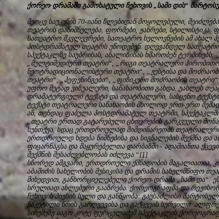
ქორეო-დრამაში გამოხატული ჩეხოვის „სამი დის“ მარტო
მეოცე საუკუნის 70-იანი წლებიდან მოყოლებული, შეიძლებ
თეატრის დანიშნულება, ფორმები, ჟანრები, სტილისტიკა.
სათეატრო მკვლევრები, სათეატრო ხელოვნების ამ ახალ პ
პოსტდრამატულ თეატრს უწოდებენ. დღევანდელ სათეატრო
სპექტაკლზე საუბრისას, ანალიზისას ხმარობენ ტერმინებს
„მულტიმედიური თეატრი“, „რიგი თეატრალური პირობითობ
ნეოტრადიციონალისტური თეატრი“, „ჟესტისა და მოძრაობ
თეატრი“, „ჰეფენინგები“, „ფიზიკური მოძრაობის თეატრი“ 
უფრო მეტად ვიზუალური, სანახაობითი გახდა. უახლეს თე
დრამატურგიული ტექსტი და თეატრალური, სასცენო ტექსტ
ტექსტი თეატრალური სანახაობის მხოლოდ ერთ-ერთ შემად
ან, თუნდაც ფაბულა პოსტდრამატულ თეატრში, სპექტაკლში
„თეატრი ერთად გატარებული ცხოვრების გარკვეული მონაკ
სუნთქვა, სდაც ერთდროულად მიმდინარეობს თეატრალური თა
ერთდროულდ ხდება ნიშნებისა და სიგნალების შექმნა და ა
ფიცარნაგსა და მაყურებელთა დარბაზში - ადამიანთა ქცევი
შექმნის შესაძლებლობას იძლევა.“
[1]
სწორედ ამგვარი, ერთდროული ქმნადობის მაგალიათია, კ
აბაშიძის სახელობის მუსიკისა და დრამის სახელმწიფო თეატ
მიხედვით, განხორციელებული ქორეო-დრამა „სამი და“. ეს
სრულიად ახლებური გააზრება. ქორეოგრაფმა და რეჟისორ
ჩეხოვის პიესის სული და განწყობა: გაუსაძლისი მარტოსუ
ჩაკეტილი წრის გარღვევისა და გაქცევის სურვილი. ალფრედ
სიჩუმეზე ააგო კოტე ფურცელაძემ სპექტაკლის ქორეოგრაფ