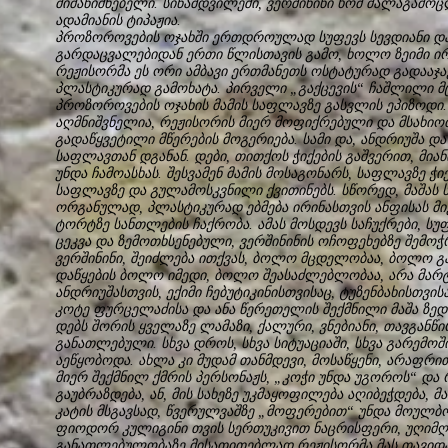
მიმანიშნებელი. სინამდვილეში, ვერშინინი ხომ ძალაგამ
ადამიანის ტიპაჟია.
პროზოროვების ოჯახში ერთდროულად სუფევს სევდიანი და ს
გარდაცვალებიდან ერთი წლისთავის გამო, ხოლო ზეიმი ირ
რეჟისორმა ეს ორი ამბავი ერთმანეთს ოსტატურად გადააჯ
პლასტიკურად გამოხატა. პირველი „გაქცევის“ ჩაშლილი მ
პროზოროვების ოჯახის მამის საფლავზე გასვლის ეპიზოდი
აღმნიშვნელია, რეჟისორის მიერ მოფიქრებული და მსახიობ
გადაწყვეტილი მწერების მოგერიება. სამი და, ანდრიუშა დ
საფლავთან დგანან. დები, თითქოს ჭიქების გაშვერით, მიან
უნდა ჩამოასხას. შესვამენ მამის მოსაგონარს, საფლავზე ჭიქ
საფლავზე და გულამოსკვნილი ქვითინებს. სწორედ, მაშას 
ორგანულად, პლასტიკურად ებმება ირინასთვის ანფისას მი
ტორტზე სანთლების ჩაქრობა. ამას მოსდევს საჩუქრები, ს
ცეკვა და ზემოთხსენებული, ვერშინინის ოჩოფეხებზე შემო
ვერშინინი, შეიძლება ითქვას, ბოლო მცდელობაა, ბოლო გ
დაწყების ბოლო იმედი, ბოლო შეასაძლებლობაა, არა მარტ
ანდრიუშასთვის, ექიმი ჩებუტიკინისთვისაც, ტუზენბახისთვისა
კოტე ფურცელაძისა და ანა წერეთელის შექმნილი მაშა ზედ
დებს შორის ყველაზე ლამაზი, ქალური, ვნებიანი, თავგან
განათლებული. სხვა დროს, სხვა სიტუაციაში, სხვა გარემოშ
აეწყობოდა. ახლა კი მუდამ თანმდევი, მოსაწყენი, არაფრ
მიერ შექმნილ ქმრის პერსონაჟს, „კოჭი უნდა უგოროს“ და რ
გაუბრაზდება, ან, მის სახეზე უკმაყოფილება აღიბეჭდება, 
კატის მსგავსად, წვერულვაშზე „მოფერებით“ უნდა მოულბ
ფიოდორ კულიგინი თვის სერთუკივით ნაცრისფერი, უღიმღა
განათლებულობაზე მისათითებლად რეჟისორმა მას თავიდან