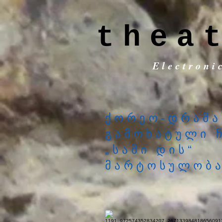
thea
Electroni
ქორეო-დრამა
გამოხატული 
„სამი დის“
მარტოსულობ