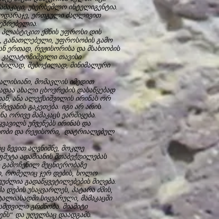
ამაკაცი, უხერხემლო ინტელიგენტია.
 მოდარაჯე, ერთგული ძაღლივით
ბეზრებელია.
 პლასტიკით ქმნის უფროსი დის
ე, განათლებული, უფროსობის გამო
ნ ერთად, რეჟისორისა და მსახიობის
ა კალატოზიშვილი თავისი
რთხილად, შებოჭილად, მინიმალური
ხალისიანი, მომავლის იმედით
ზადაა ახალი ცხოვრების დასაწყებად
ან, ანა ალექსიშვილის ირინას ორ
რჩევანის გაკეთება. იგი არ არის
ა ორივე მამაკაცს ეარშიყება.
ვავილს უჩვენებს ირინას და
ახიობი და რეჟისორი, დატრიალებულ
.
ც ზევით აღვნიშნე, მოკლე
ფშუტა ადამიანის შთაბეჭდილებას
 გამოჩენილ მეცნიერობაზე
ცი, რომელიც ჯერ დების, ხოლო
უძლია გადაწყვეტილებების მიღება.
 დების უსაყვარლეს, პატარა ძმის,
ატალიასადმი სიყვარული, მამაკაცში
მდვილი გრძნობა. მიამიტი
ნს“ და უღელსაც დაადგამს.