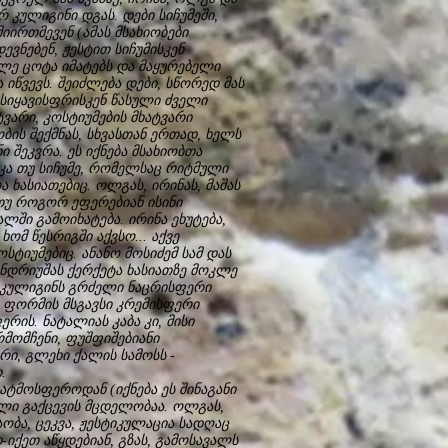
რ კულიგინი დგას. დები სიჩუმეში,
იირთმევენ (ამას მსახიობები
ვნებენ, ჟესტით სიჩუმისკენ
ლე ცოტა იმატებს და მაყურებელი
 იწვევს. შეიძლება დები, სწორედ მას
 სიყავისფრისკენ წასული ძველი
ვარი, კოსტიუმების მხატვარი
ობის შექმნას, სხვასთან ერთად, ხელს
 შეკვრა. ეს იქნება მსახიობთა
იკა თუ სიჩუმე, რომელსაც რიტმული
 ხასიათებიც. ოლგას, ირინას, მაშას
 თუ როგორ ეფერებიან ისინი
ლში გამოიხატება. ირინა ეხუტება,
ხომ წესრიგში აქვსო... აქვე
სტიუმებიც. ანანო მოსიძემ სამ დას
ანდრიუშას ქერქეტა ხასიათზე მოკლე
ე კულიგინს გრძელი ნაცრისფერი
 ფორმის მსგავსი კრემისფერი
რის. ნატალიას კაბა კი, მისი
რმომჩენი, ფუშფიშებიანი
ი, გლეხი ქალის სამოსს -
.
 ატმოსფეროდან (იქნება ეს შინაგანი
ილი გაქცევის მცდელობაა. ოლგას,
ობა, ცეკვა, ჟესტიკულაცია სადღაც
-იქეთ აწყდებიან, გზას, გამოსავალს