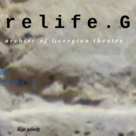
trelife.G
c archive of Georgian theatre
ში
ჩეხოვის
ა
მაკა ვასაძე