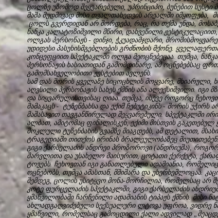
ცოლზე უზომოდ შეყვარებული, უპრინციპო, ბუნებით სუსტი მ
მაშა მუდმივად მისი თვალთახედვის არეალში იმყოფება,
ცოლს გვერდიდან არ შორდება, რაც, რა თქმა უნდა, მოსა
ნანკა კალატოზიშვილი მწირი, დახვეწილი ჟესტიკულაციით,
ოლგას პერსონაჟს - დინჯი, ჭკუადამჯდარი, შრომისმოყვარ
უდიდესი პასუხისმგებლობის გრძნობის მქონე. ყველაფერთა
კონცეფციით სპექტაკლში ოლგა მეოცნებეცაა. თუმცა, ნანკ
პერსონაჟის ხასიათიდან გამომდინარე, ამ ოცნებებსაც ფ
გამომსახველობითი ჟესტებით ავლენს.
სამ დას შორის ყველაზე სიცოცხლის მოყვარე, მხიარული, 
აღვსილი პერსონაჟის სახეს ქმნის ანა ალექსიშვილი. იგი მ
და სიყვარულისთვისაც ღიაა. თუმცა, ისევე როგორც ჩეხოვთ
მამაკაცს - ტუზენბახსა და ექიმ ჩებუტიკინს - შორის უჭირს ა
მაშასავით თავგანწირულად შეყვარებული. სპექტაკლში ირინ
ალბათ, ამიტომაც ფინალისკენ, ექიმი მისთვის გაკეთებულ ყ
მოკლული ტუზენბახის გვამზე მიაგდებს, ამ დეტალით, მს
ტრაგედიაში თითქოს ირინას ბრალეულობაზეც მიუთითებენ
გიგი ქარსელაძის ანდრეი პროზოროვი (ანდრიუშა), როგორ
შარვლითა და უსახელო მაისურით, ცოტათი ქერქეტა, ქარა
ტოვებს. ჩეხოვთან იგი განათლებული ადამიანია, რომელიც
ოცნებობს, თუმცა ამასთან, მშიშარა და უხერხემლოცაა. კა
შემდეგ, ცოლის უსიტყვო მონა-მორჩილია, რომელსაც არ შე
კოტე ფურცელაძის სპექტაკლში, გიგი ქარსელაძის ანდრიუშა
ყმაწვილობაში ჩარჩენილი ადამიანის ტიპაჟს ქმნის. მისი ნ
ახლადგაღვიძებული სექსუალური ლტოვა უფროა, ვიდრე ნა
ყმაწვილი, რომელსაც გამოცდილი ქალი ადვილად „შეაცდე