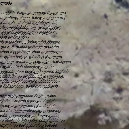
სულობა
ა ითქვას, რადიკალურად შეიცვალა
 ფილოსოფოსები, სახელოვნებო თუ
ერიოდს - პოსტმოდერნულ, ან,
 ხელოვნებაზე, თუ, კონკრეტულ
: „დეკონსტრუქციული თეატრი“,
ის აღმდგენი -
ის თეატრი“, „პერფორმანსული
და ა. შ. თანამედროვე თეატრი
ატრში მკვეთრად არის გაყოფილი
ი. უფრო მეტიც, დრამატურგიული
გენელ კომპონენტად იქცა. ნარატივი
 აღარ არის მნიშვნელოვანი.
ვეთია, ერთ სივრცეში ერთი ჰაერის
მაში და აღქმის აქტი (ყურება).
ღქმა. თეატრალური სანახაობა -
ს მეშვეობით, საერთო ტექსტის
ოტე ფურცელაძის მიერ „ვასო
რში“, ანტონ ჩეხოვის პიესის
 გახლავთ კლასიკური პიესის
მა არაჩვეულებრივად გადმოსცა
ლობა, გაუთავებელი მოლოდინი,
 შნიტკეს მუსიკაზე, ხმაურებსა და
იული და სარეჟისორო ნახაზი.