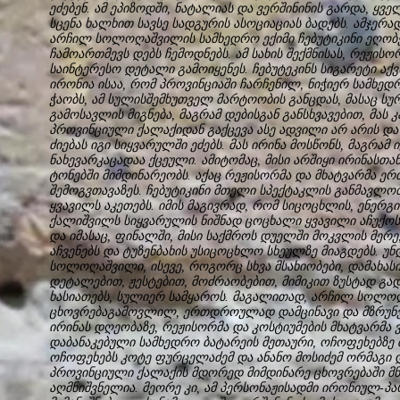
ეძებენ. ამ ეპიზოდში, ნატალიას და ვერშინინის გარდა, ყვ
სცენა ხალხით სავსე სადგურის ასოციაციას ბადებს. ამჯერა
არჩილ სოლოღაშვილის სამხედრო ექიმი ჩებუტიკინი ეღობე
ჩამოართმევს დებს ჩემოდნებს. ამ სახის შექმნისას, რეჟისო
საინტერესო დეტალი გამოიყენეს. ჩებუტეკინს სიგარეტი აქვ
ირონია ისაა, რომ პროვინციაში ჩარჩენილ, ნიჭიერ სამხედრ
ჭაობს, ამ სულისშემხუთველ მარტოობის განცდას, მასაც 
გამოსავლის მიგნება, მაგრამ დებისგან განსხვავებით, მას კ
პროვინციული ქალაქიდან გაქცევა ასე ადვილი არ არის და 
ძიებას იგი სიყვარულში ეძებს. მას ირინა მოსწონს, მაგრამ
ნახევარკაცადაა ქცეული. ამიტომაც, მისი არშიყი ირინასთ
ტონებში მიმდინარეობს. აქაც რეჟისორმა და მხატვარმა ე
შემოგვთავაზეს. ჩებუტიკინი მთელი სპექტაკლის განმავლო
ყვავილს აკეთებს. იმის მაგივრად, რომ სიცოცხლის, ენერგი
ქალიშვილს სიყვარულის ნიშნად ცოცხალი ყვავილი აჩუქოს
და იმასაც, ფინალში, მისი საქმროს დუელში მოკვლის მერე,
აჩვენებს და ტუზენბახის უსიცოცხლო სხეულზე მიაგდებს. უ
სოლოღაშვილი, ისევე, როგორც სხვა მსახიობები, დამახას
დეტალებით, ჟესტებით, მოძრაობებით, მიმიკით ზუსტად გა
ხასიათებს, სულიერ სამყაროს. მაგალითად, არჩილ სოლოღაშ
ცხოვრებაგამოვლილ, ერთდროულად დამცინავი და მზრუნველ
ირინას დღეობაზე, რეჟისორმა და კოსტიუმების მხატვარმა 
დაბანაკებული სამხედრო ბატარეის მეთაური, ოჩოფეხებზე შ
ოჩოფეხებს კოტე ფურცელაძემ და ანანო მოსიძემ ორმაგი დ
პროვინციული ქალაქის მდორედ მიმდინარე ცხოვრებაში მ
აღმნიშვნელია. მეორე კი, ამ პერსონაჟისადმი ირონიულ-