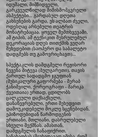
იდუმალი, მიმზიდველი,
გარკვეულწილად შიშისმომგვრელი
ასპექტები... გარდასულ დღეთა
გახსენების გარდა, ეს ალბათ ძველი,
ოდესღაც არსებული თეატრის
მონატრებაცაა. ყოველ შემთხვევაში,
ამ ტიპის, ამ ტექნიკით შესრულებულ
დეკორაციას დღეს თითქმის ვეღარ
შეხვდებით (საოპერო და საბალეტო
დადგმებს თუ გამოვრიცხავთ)...
სპექტაკლის დამდგმელი რეჟისორი
ნევენა მიტევა (ბულგარეთი), თავის
ქართულ სადადგმო ჯგუფთან
(მუსიკალური გაფორმება - მერაბ
ჭანიშვილი, ქორეოგრაფი - მარიკა
ქვეითაია) ერთად, ცდილობს
ცალკეული დაქსაქსული,
დანაწევრებული, ერთი შეხედვით
დამოუკიდებელი მოკლე სცენებიდან,
ეპიზოდებიდან წარმოდგენის
ერთიანი, მთლიანი, დასრულებული
სხეული შექმნას. ამასთან,
დამდგმელის ჩანაფიქრით,
სანახაობას (მიუხედავად იმისა, რომ