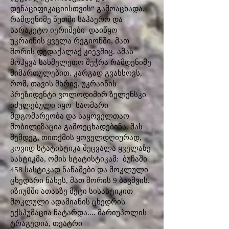
დენაციფიკაციისთვის“ გამოაცხადა.
რამდენიმე წუთში საჰაერო და
სარაკეტო იერიშები დაიწყო
უკრაინის ყველა რეგიონში, მათ
შორის დედაქალაქ კიევშიც. ამას
მოჰყვა სახმელეთო შეჭრა რამდენიმე
მიმართულებით. კარგად გვახსოვს,
რომ, თავის მხრივ, უკრაინის
პრეზიდენტი ვოლოდიმირ ზელენსკი
იძულებული იყო საომარი
მდგომარეობა და საყოველთაო
მობილიზაცია გამოეცხადებინა. მას
შემდეგ, თითქმის ყოველდღიურად,
კოვიდ სტატისტიკა შეცვალა ყველაზე
სასტიკმა, ომის სტატისტიკამ: ბუჩაში
458 სასტიკად ნაწამები და მოკლული
ცხედარი ნახეს, მათ შორის 9 ბავშვის.
იზიუმში ათასზე მეტი სისასტიკით
მოკლული ადამიანის ცხედრის
ექსჰუმაცია ჩატარდა.... მარიუპოლის
ტრაგედია, თეატრი