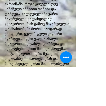
უკრაინაში, როცა ყოველი დღე
საშინელი ამბებით თენება და
ღამდება, ვალდებულები ვართ
მაყურებელს გულახდილად
ვესაუბროთ. რის გამოც მაყურებელსა
და მსახიობებს შორის საოცარად
ემოციური, გულწრფელი კავშირი
მყარდება. ჩვენი ვალია ახალი
რეალობის ხელახლა გააზრება და
ხელოვნების ენით მისი გადმოცემა.
ამიტომ ვაერთიანებთ მუსიკის
სხვადასხვა მიმართულებას და
შთაგონებული ვართ მინიმალისტური
მიმდინარეობით, განსაკუთრებით
ფილიპ გლასის მუსიკით. თუმცა, ომმა
შეცვლა ჩვენი სათქმელიც და
გამოხატვის ფორმებიც, რომელიც
უფრო მკვეთრი, აგრესიული და
გულწრფელი გახდა“ - აღნიშნავს
„დახ დოთერზის“ სამხატვრო
ხელმძვანელი და რეჟისორი ვლად