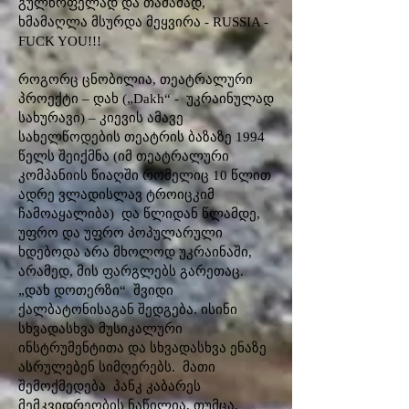
გულწრფელად და თამამად,
ხმამაღლა მსურდა მეყვირა - RUSSIA -
FUCK YOU!!!
როგორც ცნობილია, თეატრალური
პროექტი – დახ („Dakh“ - უკრაინულად
სახურავი) – კიევის ამავე
სახელწოდების თეატრის ბაზაზე 1994
წელს შეიქმნა (იმ თეატრალური
კომპანიის წიაღში რომელიც 10 წლით
ადრე ვლადისლავ ტროიცკიმ
ჩამოაყალიბა) და წლიდან წლამდე,
უფრო და უფრო პოპულარული
ხდებოდა არა მხოლოდ უკრაინაში,
არამედ, მის ფარგლებს გარეთაც.
„დახ დოთერზი“ შვიდი
ქალბატონისაგან შედგება. ისინი
სხვადასხვა მუსიკალური
ინსტრუმენტითა და სხვადასხვა ენაზე
ასრულებენ სიმღერებს. მათი
შემოქმედება პანკ კაბარეს
მემკვიდრეობის ნაწილია, თუმცა,