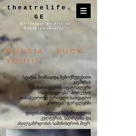
theatrelife.
GE
Electronic archive of
Georgian theatre
RUSSIA - FUCK
YOU!!!
სტატია მომზადდა შემოქმედებითი
კავშირის
„საქართველოს თეატრალური
საზოგადოება“ პროექტის
„თანამედროვე ქართული სათეატრო
კრიტიკა“ ფარგლებში
დაფინანსებულია საქართველოს
კულტურის, სპორტისა და
ახალგაზრდობის სამინისტროს მიერ.