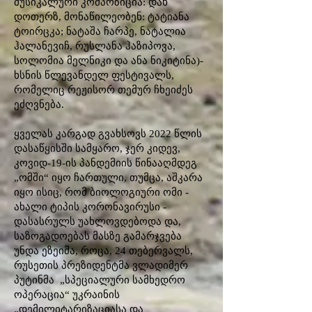
მუსიკალური კომპოზიცია: დახ
დოთერზ, მონაწილეობენ: ტატიანა
ტოირცკა; ნატაშა ჩარპე, ნატალია
ჰალანევიჩ, რუსლანა ჰაზიპოვა,
სოლომია მელნიკი და ანა ნიკიტინა)-
ხსნის წლევანდელ ფესტივალს,
რომელიც რეჟისორ თემურ ჩხეიძეს
ეძღვნება.
ყველას კარგად გვახსოვს 2022 წლის
დასაწყისში სამყარო, ჯერ კიდევ,
კოვიდ-19-ის პანდემიის წინააღმდეგ
„ომში“ იყო ჩართული, თუმცა, აშკარა
იყო ისიც, რომ ბიოლოგიური ომი -
ახალი ტიპის კორონავირუსი -
დასასრულს უახლოვდებოდა და,
საზოგადოებას მასზე გამარჯვება
უნდა ეზეიმა, როცა, 24 თებერვალს,
რუსეთის პრეზიდენტმა ვლადიმერ
პუტინმა „სპეციალური სამხედრო
ოპერაცია“ უკრაინის
„დემილიტარიზაციასა და