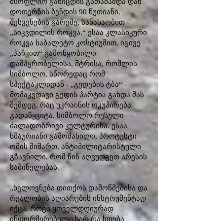
მსოფლიო განიცდის გათამაშდა დახ
დოთერზის ბენდის 90 წუთიანი,
შესვენების გარეშე, სანახაობით -
„სიკვდილის როკვა.“ ესაა კლასიკური
როკვა საბალეტო კოსტიუმით, იგივე
„პაჩკით“ გამოწყობილი
დამპყრობელისა, მტრისა, რომლის
სიმბოლო, სწორედაც რომ
სპექტაკლიდან - „გედების ტბა“ -
მომაკვდავი გედის პარტია გახდა მას
შემდეგ, რაც უკრაინის ოკუპირება
გადაწყვიტა. სიმბოლო რუსული
ძალადობრივი კულტურისა. ესაა
ხმაურიანი გამოძახილი, პროტესტი
ომის მიმართ, ანტიმილიტარისტული
გზავნილი, რომ წინ აღვუდგეთ არესის
საშინელებას.
„ხელოვნება თითქოს დამოწმებისა და
რეალობის აღიარების ინსტრუმენტად
იქცა. როცა ყოველდღიურად
ინფორმირებული ხარ რა ხდება