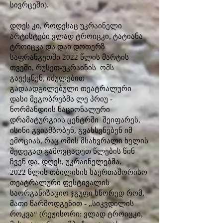
სივრცეში).
დღეს კი, როდესაც უკრაინელი
არტისტები ვლად ტროიცკი, ტატიანა
ტროიცკა და დახ დოთერზ
საფრანგეთში 2022 წლის მარტის
თვეში, რუსეთ-უკრაინის ომს
გაექცნენ, იძულებით
გადაადგილებული თეატრალური
დასი მეგობრებმა ლე პრიუ -
ნორმანდიის ნაციონალური
დრამატურგიის ცენტრში შეიფარეს,
ისინი გვიამბობენ, გვახსენებენ იმ
ემოციას, რაც ომის მსახვრალი ხელის
შედეგად გამოვცადეთ წლების წინ
ჩვენ და, დღეს, უკრაინელებმა.
2022 წლის თბილისის საერთაშორისო
თეატრალური ფესტივალის
საორგანიზაციო ჯგუფი სწორედ რომ,
მათი წარმოდგენით - „სიკვდილის
როკვა“ (რეჟისორი: ვლად ტროიცკი,