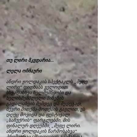
თუ ლირი მკვდარია...
ლელა ოჩიაური
ანდრი ჟოლდაკის სპექტაკლს „მეფე
ლირი“ დიდხანს ველოდით.
სხვადასხვა ხელშემწყობი და
ხელისშემშლელი მიზეზის
გადალახვის შემდეგ და შედეგად,
ბევრი მითქმა-მოთქმის გავლით, ეს
დღეც მოვიდა და ფესტივალ
„საჩუქრის“ ფარგლებში, მის
ფინალურ დღეებში, „მეფე ლირი.
ანდრი ჟოლდაკის წარმოსახვა“
პრემიერაც (მსოფლიო) გაიმართა.