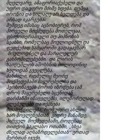
მღელვარე, ამაფორიაქებელი და
უფრო და უფრო მძიმე ხდება. თუმცა
ირონია და სილაღე არ ნელდება და
არსად იკარგება.
შემდეგ იმასაც აცნობიერებ, რომ
პირველი მოქმედება მოთელვაა,
ფსიქოთერაპიული თუ ჰიპნოზის
სეანსი, რომელსაც მოულოდნელ და
ფეთქებად სამყაროში გადაყავხარ.
მოულოდნელ და პარალელურ
განზომილებებში. და ლირის
საიდუმლოს ამოხსნის მოლოდინიც
ხელიდან გვეცლება.
მანძილი, რომელიც მეორე
მოქმედებაში მაყურებელსა და
პერსონაჟებს შორის იზრდება (ამ
დროს მაყურებელი სცენიდან
დარბაზში ინაცვლებს), ილუზორულად
კლებულებს და იქმნება
შთაბეჭდილება, რომ უფრო ახლოს
ხარ მოვლენებთან, ვიდრე მანამდე,
პირველ მოქმედებაში, როდესაც
თითქოს საკლასო ოთახში, „სხვა
ძნელად აღსაზრდელებთან“ ერთად
მერხთან იჯექი.