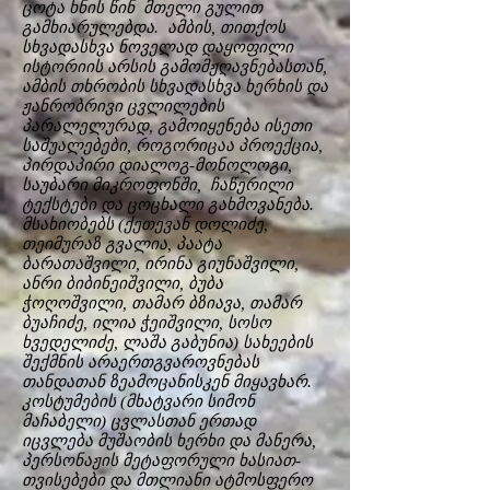
ცოტა ხნის წინ მთელი გულით
გამხიარულებდა. ამბის, თითქოს
სხვადასხვა ნოველად დაყოფილი
ისტორიის არსის გამომჟღავნებასთან,
ამბის თხრობის სხვადასხვა ხერხის და
ჟანრობრივი ცვლილების
პარალელურად, გამოიყენება ისეთი
საშუალებები, როგორიცაა პროექცია,
პირდაპირი დიალოგ-მონოლოგი,
საუბარი მიკროფონში, ჩაწერილი
ტექსტები და ცოცხალი გახმოვანება.
მსახიობებს (ქეთევან დოლიძე,
თეიმურაზ გვალია, პაატა
ბარათაშვილი, ირინა გიუნაშვილი,
ანრი ბიბინეიშვილი, ბუბა
ჭოღოშვილი, თამარ ბზიავა, თამარ
ბუაჩიძე, ილია ჭეიშვილი, სოსო
ხვედელიძე, ლაშა გაბუნია) სახეების
შექმნის არაერთგვაროვნებას
თანდათან ზეამოცანისკენ მიყავხარ.
კოსტუმების (მხატვარი სიმონ
მაჩაბელი) ცვლასთან ერთად
იცვლება მუშაობის ხერხი და მანერა,
პერსონაჟის მეტაფორული ხასიათ-
თვისებები და მთლიანი ატმოსფერო