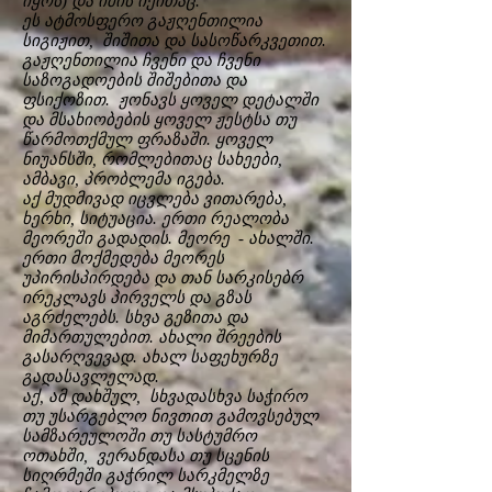
იყოს) და იმის იქითაც.
ეს ატმოსფერო გაჟღენთილია
სიგიჟით, შიშითა და სასოწარკვეთით.
გაჟღენთილია ჩვენი და ჩვენი
საზოგადოების შიშებითა და
ფსიქოზით. ჟონავს ყოველ დეტალში
და მსახიობების ყოველ ჟესტსა თუ
წარმოთქმულ ფრაზაში. ყოველ
ნიუანსში, რომლებითაც სახეები,
ამბავი, პრობლემა იგება.
აქ მუდმივად იცვლება ვითარება,
ხერხი, სიტუაცია. ერთი რეალობა
მეორეში გადადის. მეორე - ახალში.
ერთი მოქმედება მეორეს
უპირისპირდება და თან სარკისებრ
ირეკლავს პირველს და გზას
აგრძელებს. სხვა გეზითა და
მიმართულებით. ახალი შრეების
გასარღვევად. ახალ საფეხურზე
გადასავლელად.
აქ, ამ დახშულ, სხვადასხვა საჭირო
თუ უსარგებლო ნივთით გამოვსებულ
სამზარეულოში თუ სასტუმრო
ოთახში, ვერანდასა თუ სცენის
სიღრმეში გაჭრილ სარკმელზე