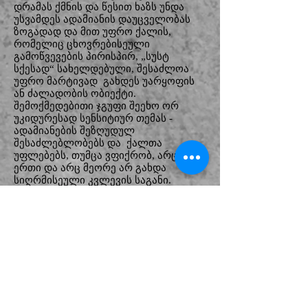
დრამას ქმნის და წესით ხაზს უნდა
უსვამდეს ადამიანის დაუცველობას
ზოგადად და მით უფრო ქალის,
რომელიც ცხოვრებისეული
გამოწვევების პირისპირ, „სუსტ
სქესად“ სახელდებული, შესაძლოა
უფრო მარტივად გახდეს უარყოფის
ან ძალადობის ობიექტი.
შემოქმედებითი ჯგუფი შეეხო ორ
უკიდურესად სენსიტიურ თემას -
ადამიანების შეზღუდულ
შესაძლებლობებს და ქალთა
უფლებებს, თუმცა ვფიქრობ, არც
ერთი და არც მეორე არ გახდა
სიღრმისეული კვლევის საგანი.
აღნიშნული თემები, როგორც პიესაში,
ასევე სპექტაკლშიც, მხოლოდ
ანტურაჟად არის გამოყენებული და
თავისი იდეური და მხატვრული
გააზრებით დაცლილია ამ საკითხებზე
თანამედროვე მგრძნობელობისგან.
მეტიც, უნებურად წარმოადგენს იმ
სტერეოტიპების რეპროდუქციას,
რომლის წინააღმდეგ, ბოლო