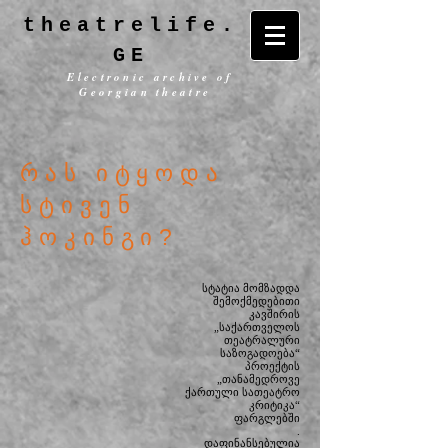
theatrelife.
GE
Electronic archive of
Georgian theatre
რას იტყოდა
სტივენ
ჰოკინგი?
სტატია მომზადდა
შემოქმედებითი
კავშირის
„საქართველოს
თეატრალური
საზოგადოება“
პროექტის
„თანამედროვე
ქართული სათეატრო
კრიტიკა“
ფარგლებში
.
დაფინანსებულია