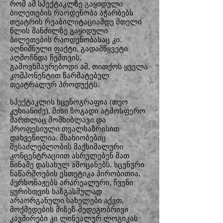
რომ ამ სპექტაკლზე გაყიდული
ბილეთების რაოდენობა აჭარბებს
თეატრის რეაბილიტაციამდე მთელი
წლის მანძილზე გაყიდული
ბილეთების რაოდენობასაც კი.
აღნიშნული ფაქტი, გადამწყვეტი
აღმოჩნდა ჩემთვის,
გამოვხმაურებოდი ამ, თითქოს ყველა
კომპონენტით წარმატებულ
თეატრალურ პროდუქტს.
სპექტაკლის სცენოგრაფია (თეო
კუხიანიძე), მისი ზოგადი ატმოსფერო
მართლაც მომხიბლავი და
პროფესიული თვალსაზრისით
დახვეწილია. მსახიობებიც
შესაძლებლობის მაქსიმალური
კონცენტრაციით ასრულებენ მათ
წინაშე დასახულ ამოცანებს. სცენური
ნაწარმოების ესთეტიკა პირობითია.
პერსონაჟებს არარეალური, ჩვენი
ყურისთვის ხაზგასმულად
არაორგანული სახელები აქვთ,
მოქმედების მიზეზ-შედეგობრივი
კავშირები კი ლინეალურ ლოგიკას