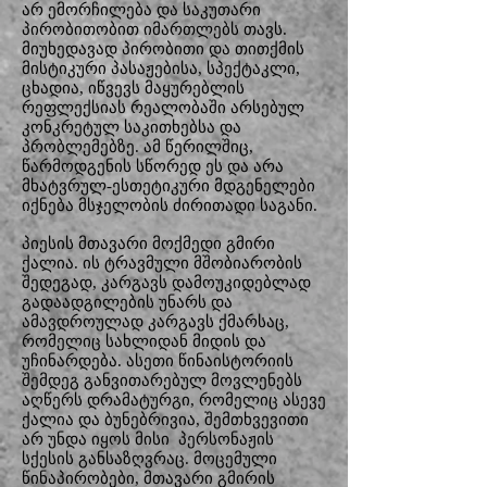
არ ემორჩილება და საკუთარი
პირობითობით იმართლებს თავს.
მიუხედავად პირობითი და თითქმის
მისტიკური პასაჟებისა, სპექტაკლი,
ცხადია, იწვევს მაყურებლის
რეფლექსიას რეალობაში არსებულ
კონკრეტულ საკითხებსა და
პრობლემებზე. ამ წერილშიც,
წარმოდგენის სწორედ ეს და არა
მხატვრულ-ესთეტიკური მდგენელები
იქნება მსჯელობის ძირითადი საგანი.
პიესის მთავარი მოქმედი გმირი
ქალია. ის ტრავმული მშობიარობის
შედეგად, კარგავს დამოუკიდებლად
გადაადგილების უნარს და
ამავდროულად კარგავს ქმარსაც,
რომელიც სახლიდან მიდის და
უჩინარდება. ასეთი წინაისტორიის
შემდეგ განვითარებულ მოვლენებს
აღწერს დრამატურგი, რომელიც ასევე
ქალია და ბუნებრივია, შემთხვევითი
არ უნდა იყოს მისი პერსონაჟის
სქესის განსაზღვრაც. მოცემული
წინაპირობები, მთავარი გმირის