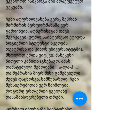
უკვალოდ ჩაიკარგა მის არაეფექტურ
ცეკვაში.
ჩემი აღფრთოვანება ვერც მეჰრან
მირმირის პერფორმანსმა ვერ
გამოიწვია. აღწერისაგან თავს
შევიკავებ (უფრო საინტერესო ეტიუდს
ზოგიერთი სტუდენტი აკეთებს
თეატრისა და კინოს უნივერსიტეტში),
მხოლოდ ერთს ვიტყვი: მანეკენი
წითელი კაბითა (გნებავთ, ამას
დამატებული შემოდანი... ა-ლა-ჰ!...)
და მეჰრანის მიერ მისი გაშეშებული
ძუძუს დაყნოსვა, სამწუხაროდ, ჩემი
მეხსიერებიდან ვერ წაიშლება,
როგორც ერთ-ერთი ყველაზე
დასამახსოვრებელი თრეში.
კორნელ ინდრეკმა საინტერესო
ხელების თამაში შემოგვთავაზა,
მაგრამ კორნელამდე დიდი ხნით
ადრე იყო მიქელანჯელო, ვინც