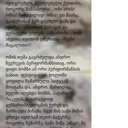
იყო ცრემლი, შეუძლებელი ქვითინი,
როგორც შამპანიური... ომი არის!
ომია! ნამდვილად! ომია! და მაინც,
ეკატერინამ ვერ გაუძლო ტაშს და
იტირა... ემპათიას ვერავინ და
ვერაფერი უძლებს სამყაროში... ხომ
ასეთია თვითონ ღმერთიც - ჩვენი
მაგალითი?!
ომის თემა გაგრძელდა ანდრო
ზვერევის პერფორმანსითაც. ორი
დიდი ბომბი ამ ორი პერფორმანსის
სახით, ფესტივალის ბოლოში
ყოფილა ჩამარხული. სიტყვამ
მოიტანა და, ანდრო, მართლაც,
ხელში იღებდა ბომბს, პატარა
რაკეტას, სავარაუდოდ
ყუმბართმტყორცნის ჭურვს და
მარხავდა მიწაში. ჩვენ წინ სამი მიწის
გროვა იდო სამ თეთრ ნაჭერზე,
როგორც ზეწარზე. სამი მიწა „იწვა“, მე