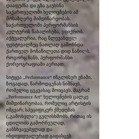
დააფუძნა და გზა გაუხსნა
საქართველოში ხელოვნების ამ
მოსაზღვრე მიმდინარეობას.
საქართველოში პერფორმანსის
კულტურის წახალისება, ვფიქრობ,
აქტუალურია, რაც წლევანდელ
ფესტივალზეც ნათლად გამოჩნდა:
ქართველ მონაწილეთა დიდ ნაწილს,
როგორც ჩანს, პერფორმანსი
ქორეოგრაფიაში აერიათ.
სიტყვა „Performance“ ინგლისურ ენაში,
ზოგადად, წარმოდგენას ნიშნავს,
რომელიც ცეკვასაც მოიცავს, მაგრამ
„Performance Art“ ხელოვნების ცალკე
მიმდინარეობაა, რომელიც არტისტის
იმგვარ, სპეციფიკურ ქმედებას
(„გამოსვლა“) გულისხმობს, რითაც ის
ცდილობს გამორჩეულად,
განსხვავებულად და
ინდივიდუალურად გადასცეს