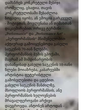
დამსწრეს კონკრეტული მესიჯი
(რომელიც, ცხადია, თავის
კონკრეტულობაში შესაძლოა
ზოგადიც იყოს), ან ემოცია გარკვეულ
- მოტივთან, მოვლენასა ან თემასთან
დაკავშირებით. ორივე ტერმინი -
„Performance“ და „Performance Art“ -
„პერფორმანსის“ მნიშვნელობით
აქტიურად გამოიყენებოდა გასული
საუკუნის 70-იან წლებში,
პერფორმანსის ბუმის ეპოქაში,
მაგრამ ამ მიმდინარეობის
დასაწყისად გასული საუკუნის 10-იანი
წლები მოიაზრება, კაბარეებში
არტისტთა ფუტურისტული
გამოსვლებითა და ცდებით.
გასული საუკუნის მანძილზე,
მსოფლიოს პერფორმანსის, ანუ
პერფორმანსის ხელოვნების
მრავალფეროვანი არქივი
დაუგროვდა. ანტონენ არტოდან -