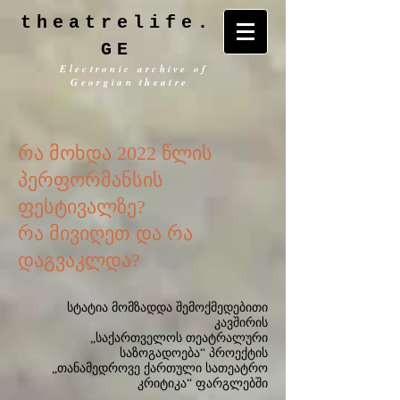
theatrelife.
GE
Electronic archive of
Georgian theatre
რა მოხდა 2022 წლის
პერფორმანსის
ფესტივალზე?
რა მივიღეთ და რა
დაგვაკლდა?
სტატია მომზადდა შემოქმედებითი
კავშირის
„საქართველოს თეატრალური
საზოგადოება“ პროექტის
„თანამედროვე ქართული სათეატრო
კრიტიკა“ ფარგლებში