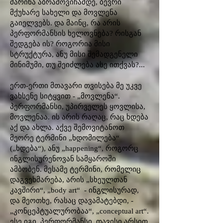
მარინა აბრამოვიჩამდე, ბევრი
მქუხარე სახელი და მოვლენა
გაიელვებს. და მაინც, რა არის
პერფორმანსის ხელოვნება? რისგან
შედგება ის? როგორია მისი
სტრუქტურა, ანუ მისი შემადგენელი
მინიმუმი, თუ შეიძლება ასე ითქვას?...
ერთ-ერთი მთავარი თვისება მე უკვე
ვახსენე სიტყვით - „მოვლენა“.
პერფორმანსი, უპირველეს ყოვლისა,
მოვლენაა. ის არის რაღაც, რაც ხდება
აქ და ახლა. აქვე შემოვიტანოთ
მეორე ტერმინი „ხდომილება“
(„ხდება“), ანუ „happening“, როგორც
ინგლისურენოვან სამყაროში
ამბობენ. მესამე ტერმინი, რომელიც
დაგვეხმარება, არის „სხეულთან
კავშირი“, „body art“ - ინგლისურად,
და მეოთხე, რასაც დავამატებდი, -
„კონცეპტუალურობაა“, „conceptual art“.
ესე იგი, პერფორმანსი, თავისი არსით