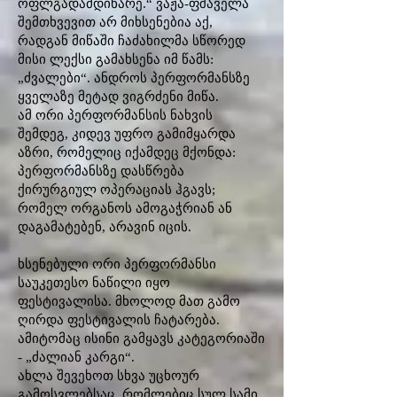
ოფლგადამდინარე.“ ვაჟა-ფშაველა
შემთხვევით არ მიხსენებია აქ,
რადგან მიწაში ჩაძახილმა სწორედ
მისი ლექსი გამახსენა იმ წამს:
„ძვალები“. ანდროს პერფორმანსზე
ყველაზე მეტად ვიგრძენი მიწა.
ამ ორი პერფორმანსის ნახვის
შემდეგ, კიდევ უფრო გამიმყარდა
აზრი, რომელიც იქამდეც მქონდა:
პერფორმანსზე დასწრება
ქირურგიულ ოპერაციას ჰგავს;
რომელ ორგანოს ამოგაჭრიან ან
დაგამატებენ, არავინ იცის.
ხსენებული ორი პერფორმანსი
საუკეთესო ნაწილი იყო
ფესტივალისა. მხოლოდ მათ გამო
ღირდა ფესტივალის ჩატარება.
ამიტომაც ისინი გამყავს კატეგორიაში
- „ძალიან კარგი“.
ახლა შევეხოთ სხვა უცხოურ
გამოსვლებსაც, რომლებიც სულ სამი