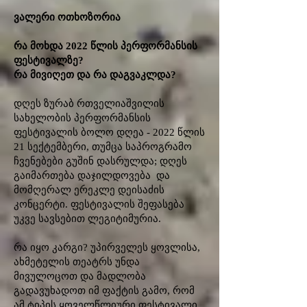
ვალერი ოთხოზორია
რა მოხდა 2022 წლის პერფორმანსის
ფესტივალზე?
რა მივიღეთ და რა დაგვაკლდა?
დღეს ზურაბ რთველიაშვილის
სახელობის პერფორმანსის
ფესტივალის ბოლო დღეა - 2022 წლის
21 სექტემბერი, თუმცა საპროგრამო
ჩვენებები გუშინ დასრულდა; დღეს
გაიმართება დაჯილდოვება და
მომღერალ ერეკლე დეისაძის
კონცერტი. ფესტივალის შეფასება
უკვე სავსებით ლეგიტიმურია.
რა იყო კარგი? უპირველეს ყოვლისა,
ახმეტელის თეატრს უნდა
მივულოცოთ და მადლობა
გადავუხადოთ იმ ფაქტის გამო, რომ
ამ ტიპის ყოველწლიური ფესტივალი