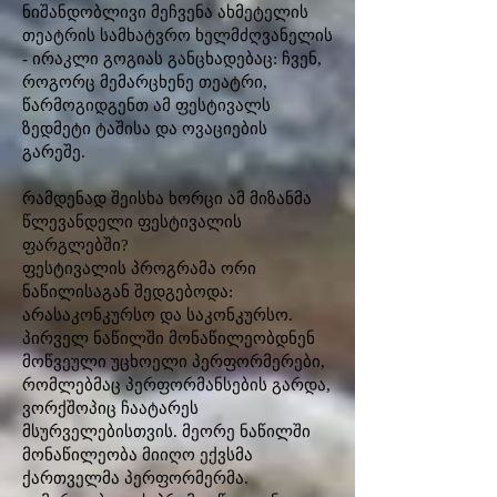
ნიშანდობლივი მეჩვენა ახმეტელის
თეატრის სამხატვრო ხელმძღვანელის
- ირაკლი გოგიას განცხადებაც: ჩვენ,
როგორც მემარცხენე თეატრი,
წარმოგიდგენთ ამ ფესტივალს
ზედმეტი ტაშისა და ოვაციების
გარეშე.
რამდენად შეისხა ხორცი ამ მიზანმა
წლევანდელი ფესტივალის
ფარგლებში?
ფესტივალის პროგრამა ორი
ნაწილისაგან შედგებოდა:
არასაკონკურსო და საკონკურსო.
პირველ ნაწილში მონაწილეობდნენ
მოწვეული უცხოელი პერფორმერები,
რომლებმაც პერფორმანსების გარდა,
ვორქშოპიც ჩაატარეს
მსურველებისთვის. მეორე ნაწილში
მონაწილეობა მიიღო ექვსმა
ქართველმა პერფორმერმა.