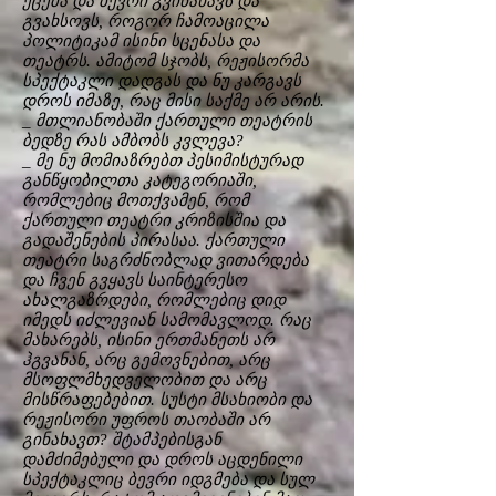
ეცემა და ბევრი გვინახავს და
გვახსოვს, როგორ ჩამოაცილა
პოლიტიკამ ისინი სცენასა და
თეატრს. ამიტომ სჯობს, რეჟისორმა
სპექტაკლი დადგას და ნუ კარგავს
დროს იმაზე, რაც მისი საქმე არ არის.
_ მთლიანობაში ქართული თეატრის
ბედზე რას ამბობს კვლევა?
_ მე ნუ მომიაზრებთ პესიმისტურად
განწყობილთა კატეგორიაში,
რომლებიც მოთქვამენ, რომ
ქართული თეატრი კრიზისშია და
გადაშენების პირასაა. ქართული
თეატრი საგრძნობლად ვითარდება
და ჩვენ გვყავს საინტერესო
ახალგაზრდები, რომლებიც დიდ
იმედს იძლევიან სამომავლოდ. რაც
მახარებს, ისინი ერთმანეთს არ
ჰგვანან, არც გემოვნებით, არც
მსოფლმხედველობით და არც
მისწრაფებებით. სუსტი მსახიობი და
რეჟისორი უფროს თაობაში არ
გინახავთ? შტამპებისგან
დამძიმებული და დროს აცდენილი
სპექტაკლიც ბევრი იდგმება და სულ