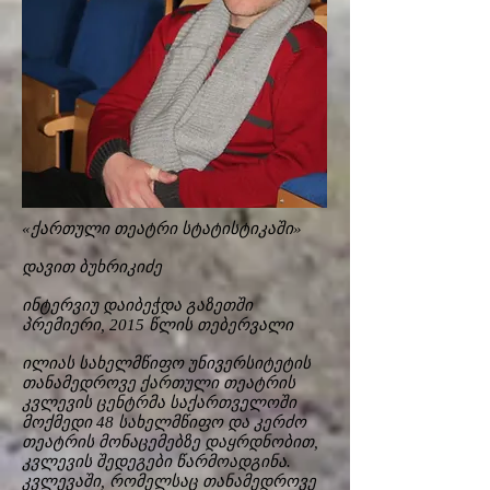
«ქართული თეატრი სტატისტიკაში»
დავით ბუხრიკიძე
ინტერვიუ დაიბეჭდა გაზეთში
პრემიერი, 2015 წლის თებერვალი
ილიას სახელმწიფო უნივერსიტეტის
თანამედროვე ქართული თეატრის
კვლევის ცენტრმა საქართველოში
მოქმედი 48 სახელმწიფო და კერძო
თეატრის მონაცემებზე დაყრდნობით,
კვლევის შედეგები წარმოადგინა.
კვლევაში, რომელსაც თანამედროვე