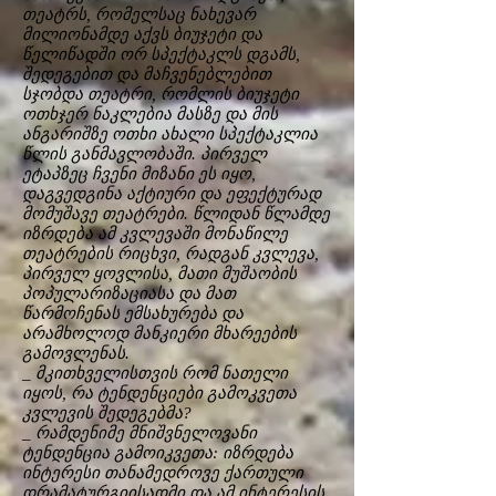
თეატრს, რომელსაც ნახევარ
მილიონამდე აქვს ბიუჯეტი და
წელიწადში ორ სპექტაკლს დგამს,
შედეგებით და მაჩვენებლებით
სჯობდა თეატრი, რომლის ბიუჯეტი
ოთხჯერ ნაკლებია მასზე და მის
ანგარიშზე ოთხი ახალი სპექტაკლია
წლის განმავლობაში. პირველ
ეტაპზეც ჩვენი მიზანი ეს იყო,
დაგვედგინა აქტიური და ეფექტურად
მომუშავე თეატრები. წლიდან წლამდე
იზრდება ამ კვლევაში მონაწილე
თეატრების რიცხვი, რადგან კვლევა,
პირველ ყოვლისა, მათი მუშაობის
პოპულარიზაციასა და მათ
წარმოჩენას ემსახურება და
არამხოლოდ მანკიერი მხარეების
გამოვლენას.
_ მკითხველისთვის რომ ნათელი
იყოს, რა ტენდენციები გამოკვეთა
კვლევის შედეგებმა?
_ რამდენიმე მნიშვნელოვანი
ტენდენცია გამოიკვეთა: იზრდება
ინტერესი თანამედროვე ქართული
დრამატურგიისადმი და ამ ინტერესის