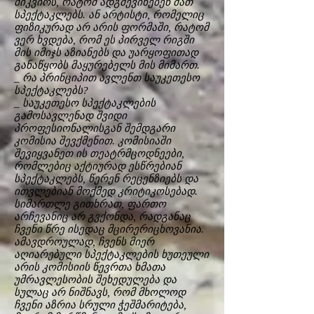
მიკვირს, რატომ ადგმევინებენ მათ
სპექტაკლებს. ან არტისტი, რომელიც
ფიზიკურად არ არის ფორმაში, რატომ
ვერ ხვდება, რომ ეს პირველ რიგში
მის იმიჯს აზიანებს და უარყოფითად
განაწყობს მაყურებელს მის მიმართ.
_ რა პრინციპით ავლენთ საუკეთესო
სპექტაკლებს?
_ საუკეთესო სპექტაკლების
გამოსავლენად შვიდი
პროფესიონალისგან შემდგარი
კომისია შევქმენით. კომისიაში
შევიყვანეთ ის თეატრმცოდნეები,
რომლებიც აქტიურად ესწრებიან
სპექტაკლებს, წერენ რეცენზიებს და
ითვლებიან მოქმედ კრიტიკოსებად.
სიმართლე გითხრათ, ფართო
არჩევანიც არ გვქონდა, რადგანაც
ჩვენი წრე ისედაც მცირერიცხოვანია.
ამავდროულად, ჩვენს მიერ
აღიარებული სპექტაკლების ხუთეული
არის კომისიის წევრთა ხმათა
უმრავლესობის შეხედულება და
სულაც არ ნიშნავს, რომ მხოლოდ
ჩვენი აზრია სრული ჭეშმარიტება,