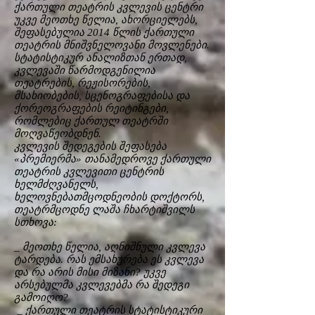
ქართული თეატრის კვლევის ცენტრი
უკვე მეოთხე წელია, ახორციელებს,
შეფასებულია 2014 წლის ქართული
თეატრის მნიშვნელოვანი მოვლენები.
სტატისტიკურ ანალიზთან ერთად,
კვლევაში წარმოდგენილია
თეატრების, რეჟისორების,
მსახიობების, სცენოგრაფებისა და
ქორეოგრაფების რეიტინგები,
რომლებიც ქართულ თეატრში
მოღვაწეობდნენ.
კვლევის შედეგების შეფასება
«პრემიერმა» თანამედროვე ქართული
თეატრის კვლევითი ცენტრის
ხელმძღვანელს,
ხელოვნებათმცოდნეობის დოქტორს,
თეატრმცოდნე ლაშა ჩხარტიშვილს
სთხოვა:
_ მეოთხე წელია, აღნიშნული კვლევა
ტარდება. რას ემსახურება ეს კვლევა
და რა არის მისი მიზანი? უკვე
არსებულმა კვლევებმა რა შედეგი
გამოიღო?
_ ქართული თეატრის სტატისტიკური