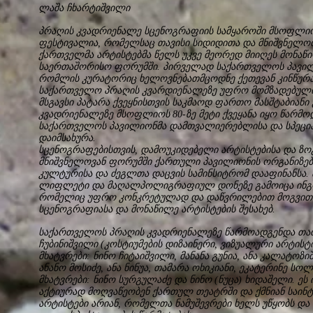
ლაშა ჩხარტიშვილი
პრაღის კვადრიენალე სცენოგრაფიის სამყაროში მსოფლიო
ფესტივალია, რომელსაც თავისი სიდიდითა და მნიშვნელობ
ქართველმა არტისტებმა წელს უკვე მეორედ მიიღეს მონაწი
საერთაშორისო ფორუმში. პირველად საქართველოს პავილი
რომლის კურატორიც ხელოვნებათმცოდნე ქეთევან კინწურა
საქართველო პრაღის კვარდიენალეზე უფრო მომზადებული
მსგავსი პატარა ქვეყნისთვის საკმაოდ ფართო მასშტაბიანი
კვადრიენალეზე მსოფლიოს 80-ზე მეტი ქვეყანა იყო წარ
საქართველოს პავილიონმა დამთვალიერებლისა და სპეცია
დაიმსახურა.
სცენოგრაფებისთვის, დამოუკიდებელი არტისტებისა და ზ
მნიშვნელოვან ფორუმში ქართული პავილიონის ორგანიზებ
კულტურისა და ძეგლთა დაცვის სამინსიტრომ დააფინანსა.
ლიფლეტი და მაღალპოლიგრაფიულ დონეზე გამოიცა ინგ
რომელიც უფრო კონკრეტულად და დაწვრილებით მოგვით
სცენოგრაფიასა და მონაწილე არტისტების შესახებ.
საქართველოს პრაღის კვადრიენალეზე წარმოადგენდა თათ
ჩუბინიშვილი (კოსტიუმების დიზაინერი, ვიზუალური არტისტ
მხატვრები: ნინო ჩიტაიშვილი, მანანა გუნია, ანა კალატოზიშ
ანანო მოსიძე, ანა ნინუა, თამარა ოხიკიანი, ეკატერინე ს
მხატვრები: ნინო სურგულაძე და ნინო (ნუცა) ხიდაშელი. ეს
აქტიურად მოღვაწეობენ ქართულ თეატრში და ქმნიან საინტე
არტისტები არიან, რომელთა ნამუშევრები ხელს უწყობს და 