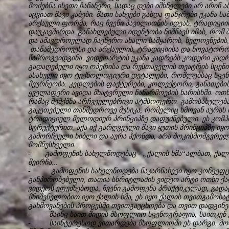
მოძებნა ისეთი ჩანაწერი, სადაც დები იშხნელები არ არინ 
აცვიათ შავი კაბები. მათი სახეები გახდა ფანჯრები უკანა 
არქაული ფორმა, რაც ჩვენი პავილიონის იდეას, ტრადიციის
დაუკავშირდა. განახლებული იდენტობა ნიშნავს იმას, რომ შ
და ამავდროულად ჩაეწერო ახალი სამყაროს, ხელოვნების,
თანამედროვესი და არქაულის, ტრადიციისა და ნოვატორობ
წამროგვიდგინა. ვიდეოარტის უკანა კადრებს კოდური კადრე
გადაღებული იყო ოპერისა და რუსთაველის თეატრის სცენის
ასახული იყო ტექნოლოგიური დეტალები, რომლებსაც სცენო
მეურნეობა: კედლების ფაქტურები, კოლექტორი, განათების
ყველაფერი ავიდა მხატვრული ნაწარმოების ხარისხში. ოთხი
რამაც შემქმნა არჩვეულებრივი ატმსოფერო. გამოსახულება
გაკეთებული თანმედროვე მუსიკა, რომელიც ხმოვან აურას 
ტრადიციულ მელოდიურ პრინციპზე დაფუძნებული. ეს კომპო
სტრუქტურით, აქა იქ გარღვეული შავი ყუთის პრინციპზე ი
გამორჩეული ხიბლი და აურა ჰქონდა, არა შოკისმომგვრელი
მომნუსხველი.
- გამოფენის სახელწოდებაც - „ქალის ხმა“ალბათ, ქალ
შეირჩა...
- გამოფენის სახელწოდება ნაკარნახევი იყო კონცეფცი
განპირობებული, თათია სხრიტლაძის ვიდეო არტი ოთხი ქა
ვიდეოს ეფუძნებოდა, ჩვენი გამოფენა პრაქტიკულად, გადა
მნიშვნელობით იყო ქალის ხმა, ეს იყო ქალის თვითგამოხატ
გახმოვანების პროცესში თვითგაუცხოება და თვით დადგინე
- მაინც საით მიდის მსოფლიო სცენოგრაფია, საითკენ 
- საინტერესოდ ვითარდება მსოფლიოში ეს დარგი. მონ