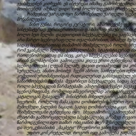
გვისმევდნენ კითხვებს. ეს ინტერესი იმაშიც გამოიხეტებო
მოთხოვნდა. იმენად დიდი, რომ ბოლო დღეებში პრაქტიკუ
- რამდენად კარგად იყო წარმოჩენილი ქართული სცენოგ
მონაწილეები?
- ნინო გუნია, როგორც კურატორი, ამ პროექტზე ფქრობდ
სისტემატურად ვურთიერთობდით და ხშირად ვსაუბრობით ტე
ბოლო ხუთ წელში. დავდიოდით სპექტაკლებზე და ვაფსაებდ
არა მარტო სცენოგრაფიული თვალსაზრისით, არამედ შემდგ
სადაც სცენოგრაფიაც თამაშობს მნიშვნელოვან როლს. ს
რომ უკანკნელი წლების განმავლობაში, სტატისტიკურად ძ
რაოდენობრივადაც და ისეც, კარგი სპექტაკლების სცენოგრ
არიან ქალბატონები. გამოიკევთა კიდევ ერთი ტენდენცია, 
სცენოგრაფები (ლევან წულაძე, დავით დოიაშვილი) და კოს
სურგულაძე, ანანო მოსიძე). ჩვენი აზრით, საინტერესო იქნ
კომედიის ერთმანეთისგან რადიკალურად განსხვავებულ ეს
ნაწარმოებების ჩვენება. შევარჩიეთ სპექტაკლები, სადაც ს
როლი სპექტაკლის წარმატებაში. ამიტომაც, აქცენტი გავა
სცენოგრაფიაზე, რომელიც ამავდროულად არის გარკვეული
კატალოგის შესავალში, მინისტრის მიხეილ გიორგაძის წინა
სფეროში, რომელიც მამაკაცთა დომინირების სფერო იყო, 
შემოქმედი ქალების ნაკადი. სადაც დომინირებდა კაცი, ჩა
მნიშვნელოვანი ტენდენცია იყო. სხვათაშორის, გამოფენა
თეატრში განხორციელებული სპექტაკლები, არამედ რეგიონ
წარმოდგენილი იყო თამარ ოხიკიანის მიერ შესრულებული
და თეო კუხიანიძის „მაკბეტი“ (რეჟისორი ვანო ხუციშვილი)
- უფრო კონკრეტულად, როგორ იყო გამოფენა გადაწყვ