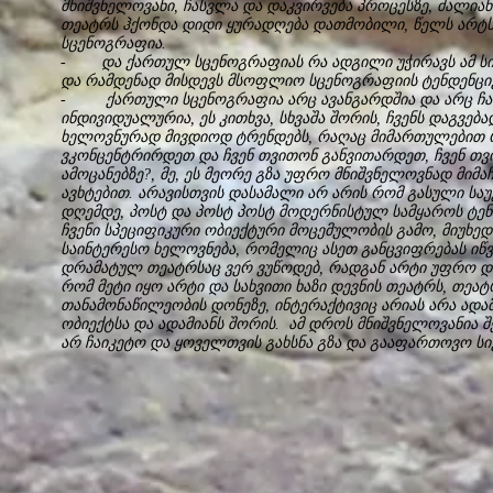
მნიშვნელოვანი, ჩასვლა და დაკვირვება პროცესზე, ძალიან
თეატრს ჰქონდა დიდი ყურადღება დათმობილი, წელს არტს,
სცენოგრაფია.
- და ქართულ სცენოგრაფიას რა ადგილი უჭირავს ამ სი
და რამდენად მისდევს მსოფლიო სცენოგრაფიის ტენდენცი
- ქართული სცენოგრაფია არც ავანგარდშია და არც ჩ
ინდივიდუალურია, ეს კითხვა, სხვაშა შორის, ჩვენს დაგვებად
ხელოვნურად მივდიოდ ტრენდებს, რაღაც მიმართულებით რ
ვკონცენტრირდეთ და ჩვენ თვითონ განვითარდეთ, ჩვენ თ
ამოცანებზე?, მე, ეს მეორე გზა უფრო მნიშვნელოვნად მიმა
ავხტებით. არავისთვის დასამალი არ არის რომ გასული საუკუ
დღემდე, პოსტ და პოსტ პოსტ მოდერნისტულ სამყაროს ტე
ჩვენი სპეციფიკური ობიექტური მოცემულობის გამო, მიუხედ
საინტერესო ხელოვნება, რომელიც ასეთ განცვიფრებას იწვე
დრამატულ თეატრსაც ვერ ვუწოდებ, რადგან არტი უფრო დ
რომ მეტი იყო არტი და სახვითი ხაზი დევნის თეატრს, თეა
თანამონაწილეობის დონეზე, ინტერაქტივიც არიას არა ადამ
ობიექტსა და ადამიანს შორის. ამ დროს მნიშვნელოვანია შ
არ ჩაიკეტო და ყოველთვის გახსნა გზა და გააფართოვო ს