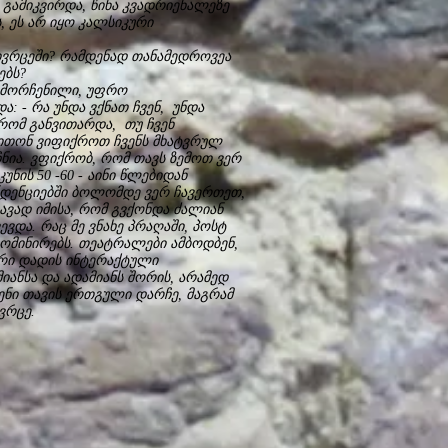
 გამიკვირდა, წინა კვადრიენალეზე
 ეს არ იყო კალსიკური
ვრცეში? რამდენად თანამედროვეა
ებს?
ამორჩენილი, უფრო
ა: - რა უნდა ვქნათ ჩვენ, უნდა
ომ განვითარდა, თუ ჩვენ
ვითონ ვიფიქროთ ჩვენს მხატვრულ
ჩნია. ვფიქრობ, რომ თავს ზემოთ ვერ
ნის 50 -60 - აინი წლებიდან
ნდენციებში ბოლომდე ვერ ჩავერთეთ,
ავად იმისა, რომ გვქონდა ძალიან
ვდა. რაც მე ვნახე პრაღაში, პოსტ
ომინირებს. თეატრალები ამბოდბენ,
ტრი დადის ინტერაქტული
იანსა და ადამიანს შორის, არამედ
ენი თავის ერთგული დარჩე, მაგრამ
ივრცე.