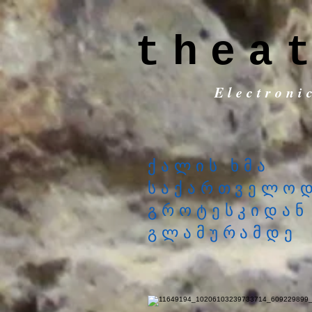
thea
Electroni
ქალის ხმა
საქართველოდ
გროტესკიდან
გლამურამდე