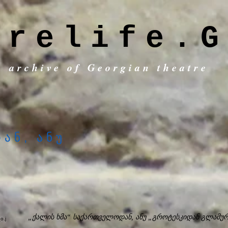
trelife.G
c archive of Georgian theatre
ან, ანუ
„ქალის ხმა“ საქართველოდან, ანუ „გროტესკიდან გლამუ