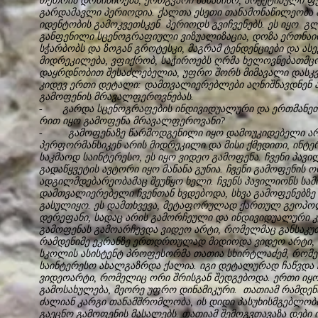
თეთრის დომინირება, ერთგვარი საბაზისო, არქეტიპული ფ
გარდამავლი პერიოდია. ქალთა ესეთი თანამონაწილეობა
იდენტობის გამოკვეთსკენ პერიოდს გვიჩვენებს. ეს იყო გ
განფენილი სცენოგრაფიული ვიზუალიზაცია, დოზა ერთნაირ
სჭარბობს და ზოგან გროტესკი, მაგრამ ტენდენციები და ასე
მიდრეკილება, ვფიქრობ, საჭიროებს ღრმა ხელოვნებათმც
დაყრდნობით შესაძლებელია, უფრო შორს მიმავალი დასკვნ
კიდევ ერთი დეტალი: დამთვალიერებლები აღნიშნავდნენ 
გამოფენის მრავალფეროვნებას.
- გარდა სცენოგრაფების ინდივიდუალური და ერთმანეთის
რით იყო გამოფენა მრავალფეროვანი?
- გამოფენაზე წარმოდგენილი იყო დამოუკიდებელი არტ
პერფორმანსიკენ არის მიდრეკილი და მისი ქმედითი, ინტ
საკმაოდ საინტერესო, ეს იყო ვიდეო გამოფენა. ჩვენი პა
გადაწყვეტის ავტორი იყო მანანა გუნია. ჩვენი გამოფენის
ადგილმდებარეობამაც შეუწყო ხელი. ჩვენს პავილიონს სამ
დამთვალიერებელი ჩვენთან ხვდებოდა, სხვა გამოფენებზე
გასულიყო. ეს დამთხვევა, მეტაფორულად ქართულ გეოპოლ
დერეფანი, სადაც არის გამორჩეული და ინდივიდუალური კუ
გამოფენას გამოარჩევდა ვიდეო არტი, რომელმაც განსაკუ
რამდენიმე ეკრანზე ერთდროულად მიდიოდა ვიდეო არტი, 
სკოლის ასისტენტ პროფესორმა თათია სხირტლაძემ, რომელ
საინტერესო ახალგაზრდა ქალია. იგი დეტალურად ჩაწვდა 
ვიდეოარტი, რომელიც ორი შრისგან შედგებოდა. ერთი იყო
გამოსახულება, მეორე უფრო დინამიკური. თათიამ რამდენიმ
ძალიან კარგი თანამშრომლობა, ის დიდი პასუხისმგებლობ
გაეცნო გამოფენის მასალებს. თათიამ შემოგვთავაზა დები 