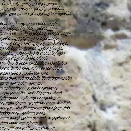
და, რომ კატალოგზეც იყო დიდი
ლად კატალოგის გარეშე დავრჩით.
რაფია და რა კრიტერიუმით შეირჩა
ა საკმაოდ დიდი ხანი, ჩვენ
ნდენციებზე, რაც გამოიკვეთა
ით მათ. ნამუშევრები გამოვარჩიეთ
არი სპექტაკლებია ავირჩიეთ,
რულიად მოულოდნელად, აღმოჩნდა,
ალიან ბევრი ქალია სცენოგრაფი.
აფები, კოსტიუმების დიზაინერები
სადაც რეჟისორები არიან
ტიუმების მხატვრები ქალები (ნინო
ებოდა შექსპირის ორი სხვადასხვა
თეტიკაში გადაწყვეტილი
ცენოგრაფიამ ითამაშა მნიშვნელოვანი
კეთეთ ქალებზე, ქალთა
 ტენდენციის გამომხატველიც.
სიტყვაობაში, აღნიშნულია, რომ
შემოდინა საკმაოდ საინტერესო
ენაცვლა ქალი. ვფიქრობდით, რომ ეს
მ მოიცვა არა მხოლოდ დედაქალაქის
ებიდანაც. გამოფენაზე
 ორი ნამუშევარი ფოთის თეატრიდან
 ქუთაისის თეატრიდან.
ეტილი კონცეპტუალურად და