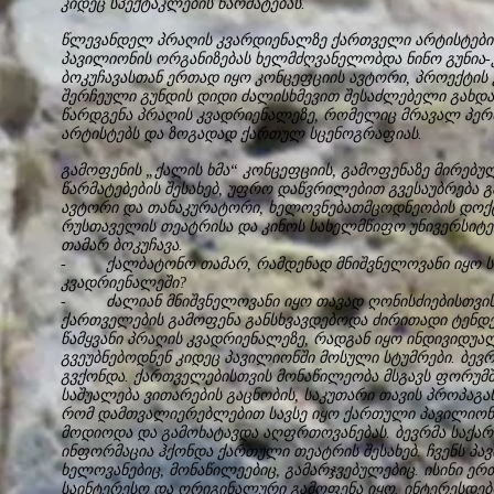
კიდეც სპექტაკლების წარმატებას.
წლევანდელ პრაღის კვარდიენალზე ქართველი არტისტები
პავილიონის ორგანიზებას ხელმძღვანელობდა ნინო გუნია-
ბოკუჩავასთან ერთად იყო კონცეფციის ავტორი, პროექტის 
შერჩეული გუნდის დიდი ძალისხმევით შესაძლებელი გახ
წარდგენა პრაღის კვადრიენალეზე, რომელიც მრავალ პერ
არტისტებს და ზოგადად ქართულ სცენოგრაფიას.
გამოფენის „ქალის ხმა“ კონცეფციის, გამოფენაზე მირებ
წარმატებების შესახებ, უფრო დაწვრილებით გვესაუბრება 
ავტორი და თანაკურატორი, ხელოვნებათმცოდნეობის დოქ
რუსთაველის თეატრისა და კინოს სახელმწიფო უნივერსიტ
თამარ ბოკუჩავა.
- ქალბატონო თამარ, რამდენად მნიშვნელოვანი იყო ს
კვადრიენალეში?
- ძალიან მნიშვნელოვანი იყო თავად ღონისძიებისთვის
ქართველების გამოფენა განსხვავდებოდა ძირითადი ტენდე
წამყვანი პრაღის კვადრიენალეზე, რადგან იყო ინდივიდუ
გვეუბნებოდნენ კიდეც პავილიონში მოსული სტუმრები. ბე
გვქონდა. ქართველებისთვის მონაწილეობა მსგავს ფორუმშ
საშუალება ვითარების გაცნობის, საკუთარი თავის პროპაგ
რომ დამთვალიერებლებით სავსე იყო ქართული პავილიონ
მოდიოდა და გამოხატავდა აღფრთოვანებას. ბევრმა საქარ
ინფორმაცია ჰქონდა ქართული თეატრის შესახებ. ჩვენს პ
ხელოვანებიც, მონაწილეებიც, გამარჯვებულებიც. ისინი ერ
საინტერესო და ორიგინალური გამოფენა იყო. ინტერესდებ