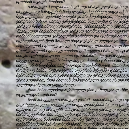
ფორმის თვალსაზრისით?
- ქართული პავილიონი საკმაოდ მრავალფეროვანი და უ
საუკეთესოდ წარდგენის საშუალებად მივიჩნიეთ ვიდეო მას
ჩვენ ესკიზების დემონსტრირება კი არ მოვახდინეთ, არამე
ვიდეობის სახით, სადაც ვაჩვენებდით საუკეთესო ფრაგმენ
კარგად ჩანდა ინდივიდუალურობა, განსხვავებული გადაწყვეტ
შევაცადეთ მაქსიმალურად კარგად გადმოგვეცა თითოეული
დამახასიათებელი ვიზუალური შტრიხები და სცენოგრაფიიაზ
სცენოგრაფებს ჩვენ ზოგადი მსგავსებები დავუდგინეთ. შე
მიდრეკილება გროტესკისკენ. საერთოდ, ლამაზია და დახ
გროტესკულობა განსაკუთრებით გამოიკვეთა რობერტ სტურუ
ნინუას სცენოგრაფიაში. „ორმაგი ჯამბაზი“ ასე დავარქვით
სპექტაკლში დარეჯან ხარშილაძე და მარინა ჯანაშია ასრუ
სილიკონის ნიღბების ხანგრძლივი მოთმენისთვის, მათი პ
რომელიც ბინას რუსთაველის თეატრის მუზეუმში დაიდებს. 
შემოსასვლელში იყო განთავსებული და ერთგვარად ეგეგე
უნდა გითხრათ, რომ ძალიან პოპულარული გახდა ეს თოჯინ
გულმოდგინედ ათვალიერებდა.
- რით ხასიათდებოდა ქართველების გამოფენა და სხვა რ
ჯგუფურ გამოფენაში?
- ჩვენ ამოვედით ქართული ფორმა-შინაარსიდან და ვფი
გადაწყვეტილება. შეგვეძლო მოგვეფრინებინა რაღაც და ხ
თეატრს რაღაც პროცესს; ამიტომ, ვარჩიეთ ქართულ თეატრ
წარმოგევიჩინა, მის საუკეთესო და დამახასიათებელ ჭრილშ
სცენოგრაფია წამოიწია წინა პლაზე, ქალები კომფორტულ
თანამშრომლობენ რეჟისორებთან, დავინახეთ ფერთა გამის 