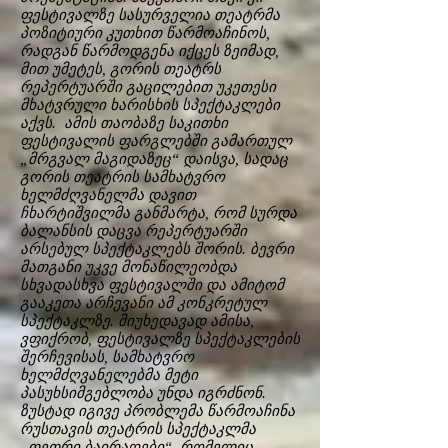
ფესტივალზე სასურველია თეატრმა
პოზიტიური კუთხით წარმოაჩინოს,
რადგან წარმოდგენა იქცეს ზეიმად,
მით უმეტეს, გორის თეატრს
რეპერტუარში გაცილებით უკეთესი
მხატვრული ხარისხის სპექტაკლები
აქვს. ამის თაობაზე საკითხი
ფესტივალის ფარგლებში გამართულ
„მრგვალ მაგიდაზეც“ დაისვა, სადაც
გორის თეატრის სამხატვრო
ხელმძღვანელმა დავით
ჩხარტიშვილმა განმარტა, რომ სურდა
ბალანსის დაცვა რეპერტუარში
არსებულ სპექტაკლებს შორის. ბევრი
მათგანი უკვე მონაწილეობდა
სხვადასხვა ფესტივალში და ამიტომ
გააკეთა არჩევანი ამ კონკრეტულ
სპექტაკლზე. მიუხედავად ამისა,
ვფიქრობ, ფესტივალზე სპექტაკლების
შერჩევისას, სამხატვრო
ხელმძღვანელებმა მეტი
პასუხსიმგებლობა უნდა იგრძნონ.
ზუსტად იგივე პრობლემა წარმოაჩინა
რუსთავის თეატრის სპექტაკლმა
„თეთრი ბაირაღები“, რომელიც