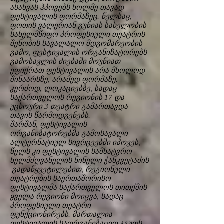
ასახვას ჰპოვებს ხოლმე თავად
ფესტივალის ფორმაზეც. წელსაც,
ფოთის ვალერიან გუნიას სახელობის
სახელმწიფო პროფესიული თეატრის
შენობის სავალალო მდგომარეობის
გამო, ფესტივალის ორგანიზატორებს
გამოსავლის ძიებაში მოუწიათ
ეფიქრათ ფესტივალის არა მხოლოდ
შინაარსზე, არამედ ფორმაზე.
კერძოდ, ლოკაციებზე, სადაც
საქართველოს რეგიონის 17 და
უცხოური 3 თეატრი გამართავდა
თავის წარმოდგენებს.
შარშან, ფესტივალის
ორგანიზატორებმა გამოსავალი
ალტერნატიულ სივრცეებში იპოვეს,
წელს კი ფესტივალის სამხატვრო
ხელმძღვანელის ნინელი ჭანკვეტაძის
გადაწყვეტილებით, რეგიონული
თეატრების საერთაშორისო
ფესტივალმა საქართველოს თითქმის
ყველა რეგიონი მოიცვა, სადაც
პროფესიული თეატრი
ფუნქციონირებს. მართალია
ფესტივალის საორგანიზაციო ჯგუფს