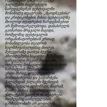
რეგიონებში და კონკრეტულ
ქალაქებში მაყურებელს
წარუდგენდნენ ფესტივალში
მონაწილე თეატრებს. „მცოდნეებისა“
და კრიტიკოსების მისია ფესტივალზე
მხოლოდ თეატრების წარდგნინებით
არ შემოიფარგლებოდა. დასასრულს
გაიმართა მრგვალი მაგიდა,
რომელშიც ფესტივალის
ორგანიზატორებთან ერთად,
მონაწილეობა თეატრის
ხელმძღვანელებმაც მიიღეს.
შეხევდრაზე დაისვა ბევრი
პრობლემური საკითხი, შემუშავდა
გარკვეული რეკომენდაციები,
რომელიც მომავალში ფესტივალის
წარმატებას შეუწყობს ხელს.
ერთი მხრივ, ყოველდღიური
მომთაბარეობა და გადარბენა
ქალაქიდან ქალაქში ჩვენთვის
დამქანცველი აღმოჩნდა, მაგრამ,
მეორე მხრივ, საქართველოს
ქალაქებში გაიცნეს ის თეატრები,
რომლებიც ათწლეულების
განმავლობაში არ ყოფილან