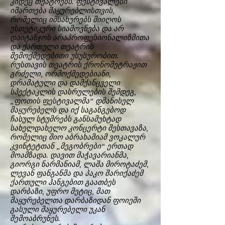
კიდეც თეატრებს. ფესტივალები
იმართება მაყურებლისთვის,
რომელიც იმსახურებს მიიღოს
ესთეტიკური სიამოვნება და არ
დაიტანჯოს არაპროფესიონალიზმითა
და ქართული თეატრის
შემოქმედებითი უსუსურობით.
რუსთავის თეატრის ქრონომეტრაჟით
გრძელი, ორმოქმედებიანი,
დრამატული და დამქანცველი
სპექტაკლის დასრულების შემდეგ,
„ფოთის ფესტივალმა“ დმანისელ
მაყურებელს და იქ საგანგებოდ
ჩასულ სტუმრებს განსამუხტად
სახელდახელო კონცერტი შესთავაზა,
რომელიც შიო აბრახამიამ ვოკალურ
კვინტეტთან „მეგობრები“ ერთად
მოამზადა. დავით მაჭავარიანმა,
გიორგი ნარმანიამ, ლაშა მიროტაძემ,
ლევან ფანგანმა და პაკო შარიქაძემ
ქართული ჰანგებით გაათბეს
დარბაზი, უფრო მეტიც, მათ
მაყურებელთა დარბაზიდან ფოიეში
გასული მაყურებელი უკან
შემოაბრუნეს.