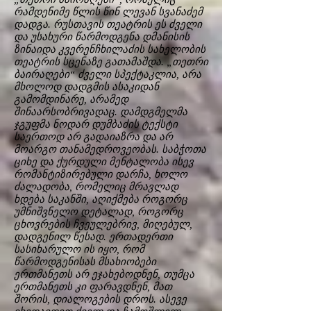
რამდენიმე წლის წინ ლევან სვანაძემ
დადგა. რუსთავის თეატრის ეს ძველი
და უსახური წარმოდგენა დმანისის
ზინაიდა კვერენჩხილაძის სახელობის
თეატრის სცენაზე გათამაშდა. „თეთრი
ბაირაღები“ ძველი სპექტაკლია, არა
მხოლოდ დადგმის ასაკიდან
გამომდინარე, არამედ
შინაარსობრივადაც. დამდგმელმა
ჯგუფმა ნოდარ დუმბაძის ტექსტი
საერთოდ არ გადაიაზრა და არ
მოარგო თანამედროვეობას. საბჭოთა
ციხე და ქურდული მენტალობა ისევ
რომანტიზირებული დარჩა, ხოლო
ძალადობა, რომელიც მრავლად
ხდება საკანში, აღიქმება როგორც
უმნიშვნელო დეტალად, როგორც
ცხოვრების ჩვეულებრივ, მიღებულ,
დადგენილ წესად. ერთადერთი
სასიხარულო ის იყო, რომ
წარმოდგენისას მსახიობები
ერთმანეთს არ ეჯახებოდნენ, თუმცა
ერთმანეთს კი ფარავდნენ, მათ
შორის, დიალოგების დროს. ასევე