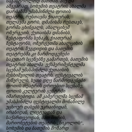
საგასტროლოდ მათთან. ასე და
ამგვარად, სოხუმის თეატრის ახალმა
დარბაზმა უმასპინძლა ფოთის
თეატრს, რუსთავმა ჭიათურას,
თელავმა გორს, დმანისმა რუსთავს,
გორმა ცხინვალს, ახალციხემ
ოზურგეთს, ქუთაისმა დმანისს,
ზესტაფონმა სენაკს, ჭიათურამ
ზესტაფონს, ოზურგეთმა ახალციხის
თეატრს. ზუგდიდის და ბათუმის
თეატრებმა კი წარმოდგენები
საკუთარ სცენებზე გამართეს, ბათუმის
თეატრის ახალმა ექსპერიმენტულმა
სცენამ უმასპინძლა ქუთაისის
მესხიშვილის თეატრს. ფესტივალის
მიწურულს, ხუთი დღე წარმოდგენები
ფოთის თეატრის დროებით სცენაზე,
ფოთის კულტურის ცენტრში
იმართებოდა. ამ კამერულმა სცენამ
უმასპინძლა ფესტივალში მონაწილე
უცხოურ დასებს უკრაინიდან,
ირანიდან, ლიეტუადან და
საქართვეოდან, მათ შორის,
მარიონეტების თეატრს „ნიკოლოს“,
სოხუმის და ბათუმის მოზარდ