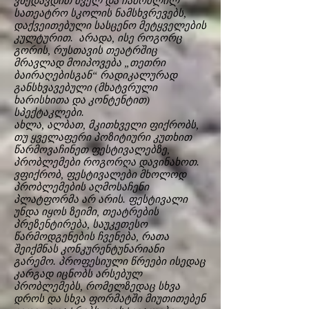
ვხედავდით ძველ და ჩამოშლილ
სათეატრო სკოლის ნამსხვრევებს,
დაქვეითებული სასცენო მეტყველების
კულტურით. არადა, ისე როგორც
გორის, რუსთავის თეატრშიც
მრავლად მოიპოვება „თეთრი
ბაირაღებისგან“ რადიკალურად
განსხვავებული (მხატვრული
ხარისხითა და კონტენტით)
სპექტაკლები.
ახლა, ალბათ, მკითხველი ფიქრობს,
თუ ყველაფერი პოზიტიური კუთხით
წარმოვაჩინეთ ფესტივალებზე,
პრობლემები როგორღა დავინახოთ.
ვფიქრობ, ფესტივალები მხოლოდ
პრობლემების აღმოსაჩენი
პლატფორმა არ არის. ფესტივალი
უნდა იყოს ზეიმი, თეატრების
პრეზენტირება, საუკეთესო
წარმოდგენების ჩვენება, რათა
შეიქმნას კონკურენტუნარიანი
გარემო. პროფესიული წრეები ისედაც
კარგად იცნობს არსებულ
პრობლემებს, რომელზედაც სხვა
დროს და სხვა ფორმატში მიუთითებენ