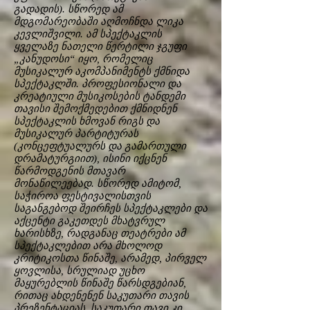
გადადის). სწორედ ამ
მდგომარეობაში აღმოჩნდა ლიკა
კევლიშვილი. ამ სპექტაკლის
ყველაზე ნათელი წერტილი ჯგუფი
„კანუდოსი“ იყო, რომელიც
მუსიკალურ აკომპანიმენტს ქმნიდა
სპექტაკლში. პროფესიონალი და
კრეატიული მუსიკოსების ტანდემი
თავისი შემოქმედებით ქმნიდნენ
სპექტაკლის ხმოვან რიგს და
მუსიკალურ პარტიტურას
(კონცეფტუალურს და გამართული
დრამატურგიით), ისინი იქცნენ
წარმოდგენის მთავარ
მონაწილეებად. სწორედ ამიტომ,
საჭიროა ფესტივალისთვის
საგანგებოდ შეირჩეს სპექტაკლები და
აქცენტი გაკეთდეს მხატვრულ
ხარისხზე, რადგანაც თეატრები ამ
სპექტაკლებით არა მხოლოდ
კრიტიკოსთა წინაშე, არამედ, პირველ
ყოვლისა, სრულიად უცხო
მაყურებლის წინაშე წარსდგებიან,
რითაც ახდენენენ საკუთარი თავის
პრეზენტაციას. საკუთარი თავი კი