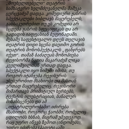
„მოუხელთებელი“ თეატრის
სამხატვრო ხელმძღვანელმა მამუკა
ცერცვაძემ დადგა. კომედიური ჟანრის
სპექტაკლები ხიბლავს მაყურებელს,
განსაკუთრებით თუ ეს კომედია არ
სცდება ჟანრის სფეციფიკას და არ
გადადის იაფფასიან ბუფონადაში.
მესამე საფესტივალო დღეს თელავის
თეატრის დიდი სცენა დაეთმო გორის
თეატრის მონოსპექტაკლს „ფანჯრებს
იქეთ“. თამაზ ბაძაღუას მონოპიესა
რეჟისორმა ნათია მაკარაძემ ლიკა
კევლიშვილთან ერთად დადგა.
სპექტაკლი იყო ნიმუში იმისა, თუ
როგორ იტანჯება რეჟისურის
უსუსურობით მსახიობი და მასთან
ერთად მაყურებელიც. რეჟისორი
მიმართავს პრიმიტიულ ხერხებს,
ტექსტის ილუსტრაციას, ბანალურ
მიზანსცენებს და ამ
„თეატრალურობაში“ იძირება
მსახიობი, როგორც ჭაობში, რომელიც
ცდილობს ხსნას, მაგრამ უშედეგოდ.
რაც უფრო იწევს ზემოთ (ინდომებს),
უფრო იძირება (პათეტიკაში