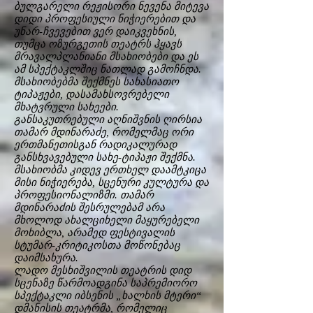
ბულგარელი რეჟისორი ნევენა მიტევა
დიდი პროფესიული ნიჭიერებით და
უნარ-ჩვევებით ვერ დაიკვეხნის,
თუმცა ოზურგეთის თეატრს ჰყავს
მრავალპლანიანი მსახიობები და ეს
ამ სპექტაკლშიც ნათლად გამოჩნდა.
მსახიობებმა შექმნეს სახასიათო
ტიპაჟები, დასამახსოვრებელი
მხატვრული სახეები.
განსაკუთრებული აღნიშვნის ღირსია
თამარ მდინარაძე, რომელმაც ორი
ერთმანეთისგან რადიკალურად
განსხვავებული სახე-ტიპაჟი შექმნა.
მსახიობმა კიდევ ერთხელ დაამტკიცა
მისი ნიჭიერება, სცენური კულტურა და
პროფესიონალიზმი. თამარ
მდინარაძის შესრულებამ არა
მხოლოდ ახალციხელი მაყურებელი
მოხიბლა, არამედ ფესტივალის
სტუმარ-კრიტიკოსთა მოწონებაც
დაიმსახურა.
ლადო მესხიშვილის თეატრის დიდ
სცენაზე წარმოადგინა საპრემიორო
სპექტაკლი იბსენის „ხალხის მტერი“
დმანისის თეატრმა, რომელიც