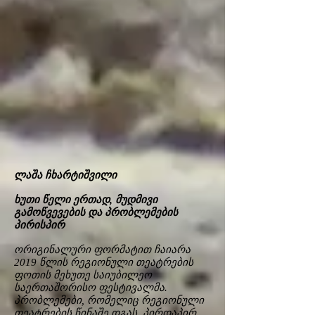
ლაშა ჩხარტიშვილი
ხუთი წელი ერთად, მუდმივი
გამოწვევების და პრობლემების
პირისპირ
ორიგინალური ფორმატით ჩაიარა
2019 წლის რეგიონული თეატრების
ფოთის მეხუთე საიუბილეო
საერთაშორისო ფესტივალმა.
პრობლემები, რომელიც რეგიონული
თეატრების წინაშე დგას, პირდაპირ