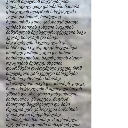
გორის თეატრის მაყურებლით
გადაჭედილ დიდ დარბაზში ჩაიარა
ცხინვალის თეატრის სპექტაკლმა
„ალი და ნინო“, რომელიც
რეჟისორმა გოჩა კაპანაძემ დადგა.
ყურბან საიდის გასული საუკუნის
მიწურულის ბეტსელერადქცეული საგა
კვლავ ხიბლავს და იზივს
მაყურებელს. მაყურებლის ეს
მისწრაფება კარგად გამოვლინდა
სწორედ გორში „ალი და ნინოს“
წარმოდგენისას. მაყურებლის ასეთი
ოვაციების შემდეგ, ძნელია
დაარწმუნო დამდგმელი ჯგუფი, რომ
სპექტაკლს გარკვეული ხარვეზები
აქვს. რეჟისორები ხშირად
იმართლებენ თავს და ამბობენ კიდეც,
რომ სპექტაკლებს მაყურებლისთვის
ქმნიან და არა კრიტიკოსებისთვის.
მართალია, ეს ასეცაა, მაგრამ
მხოლოდ მაყურებელი და მისი
რეაქცია ვერ გამოდგება ხარისხის
ერთადერთ შემფასებლად,
წარმატების საზომად. მაყურებელი,
მეტადრე რეგიონში მონატრებულია