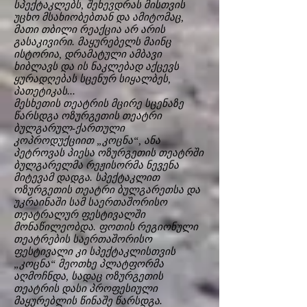
სპექტაკლებს, შეხევდრას მისთვის
უცხო მსახიობებთან და ამიტომაც,
მათი თბილი რეაქცია არ არის
გასაკივირი. მაყურებელს მაინც
ისტორია, დრამატული ამბავი
ხიბლავს და ის ნაკლებად აქცევს
ყურადღებას სცენურ სიყალბეს,
პათეტიკას...
მესხეთის თეატრის მცირე სცენაზე
წარსდგა ოზურგეთის თეატრი
ბულგარულ-ქართული
კოპროდუქციით „კოცნა“, ანა
პეტროვას პიესა ოზურგეთის თეატრში
ბულგარელმა რეჟისორმა ნევენა
მიტევამ დადგა. სპექტაკლით
ოზურგეთის თეატრი ბულგარეთსა და
უკრაინაში სამ საერთაშორისო
თეატრალურ ფესტივალში
მონაწილეობდა. ფოთის რეგიონული
თეატრების საერთაშორისო
ფესტივალი კი სპექტაკლისთვის
„კოცნა“ მეოთხე პლატფორმა
აღმოჩნდა, სადაც ოზურგეთის
თეატრის დასი პროფესიული
მაყურებლის წინაშე წარსდგა.