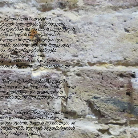
ca” აერთიანებს სათეატრო,
ტიკურ ხელოვნებას. ქართველი
რა ფორმატისა და სახის სპექტაკლის
ტრში წასვლის წინარეპირობის
რებელი სრულიად სხვადასხვა
ებში განიხილავს, რის შედეგადაც
ბა, რომელშიც ერთიანდება
ველი მაყურებლისთვის
ს“ კომპანიის ის ნამუშევარია,
ბაში ვაწყდებით აკრობატიკასა და
დ შეძლო შემოქმედებითმა გუნდმა
პოეტური და სევდიანი. სამწუხაროდ
დაკონკრეტებითა და დეტალურად
 იმას თუ რა იყო ჩემთვის ,,დონკა:
ალიან საინტერესოა, ყველასთვის
აზის დანიშნულება და მხატვრული
ენ გაგაცინონ, მაგრამ რა იმალება ამ
 ჩეხოვის ღრმა სულიერ მდგომარეობას
ცხოვრობდა. სცენაზე