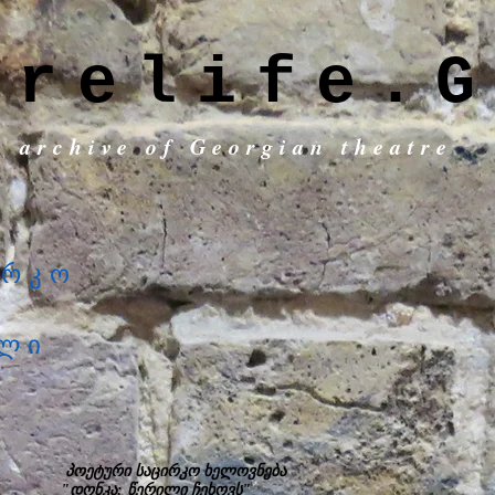
trelife.G
c archive of Georgian theatre
ირკო
ილი
პოეტური საცირკო ხელოვნება
"დონკა: წერილი ჩეხოვს"