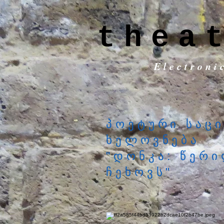
thea
Electroni
პოეტური საც
ხელოვნება
"დონკა: წერ
ჩეხოვს"