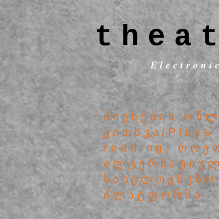
thea
Electroni
პიესების ონ
კითხვა/Plays 
reading, როგ
ალტერნა
სახელოვნებო
პლატფორმა