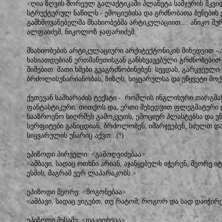
<ღია ზღვის შორეულ გალაქტიკაში პლანეტა სამჯურის მკვ
სტრუქტურულ ნაწილს - ემოციებისა და გრძნობათა ბუნების
გამხმოვანებელმა მსახიობებმა არტიკულაციით...: ანიკო შურ
ალფაიძემ, ნიკოლოზ ჯაფარიძემ.
მსახიობების არტიკულაციური არქიტექტონიკის მიხედვით - 
ხასიათდებიან ერთმანეთისგან განსხვავებული გრძნობებით
შიშებით. მათი ხმები გვაგრძნობინებენ: სევდას, გარკვეული
ბრძოლისუნარიანობას, ზიზღს, სიყვარულსა და უწყვეტი მოქ
ქეთევან სამხარაძის ტექსტი - რომლის ინგლისური თარგმა
ფანტასტიკური, თითქოს და, ერთი შეხედვით ფლეგმატური
სააზროვნო სიღრმეს გამოკვეთს, ემოციურ პლასტებსა და ვ
სერფიტები განიცდიან, ბრძოლობენ, იმარჯვებენ, სძულთ დ
სიყვარულის უნარიც აქვთ...(!)
ეპიზოდი პირველი: <გამოღვიძებაა>
<ამბავი, სადაც ოთხნი არიან, აჯანყებულს იჭერენ, მეორე იტყ
ესმის, მაგრამ ვერ ლაპარაკობს.>
ეპიზოდი მეორე: <მოგონებაა>
<ამბავი, სადაც ვიგებთ, თუ რატომ, როგორ და სად დაიჭირე
ეპიზოდი მესამე: <დაკითხვაა>