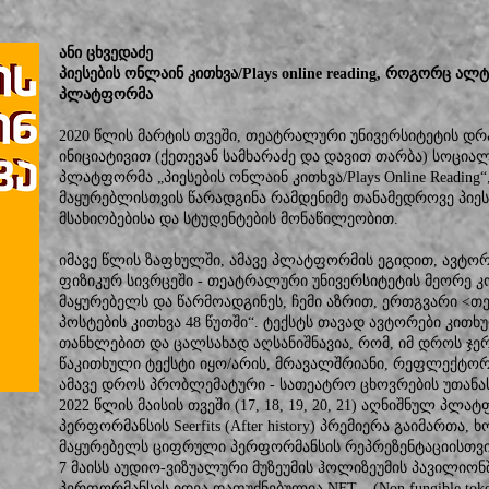
ანი ცხვედაძე
პიესების ონლაინ კითხვა/Plays online reading, როგორც 
პლატფორმა
2020 წლის მარტის თვეში, თეატრალური უნივერსიტეტის დრ
ინიციატივით (ქეთევან სამხარაძე და დავით თარბა) სოცი
პლატფორმა „პიესების ონლაინ კითხვა/Plays Online Readin
მაყურებლისთვის წარადგინა რამდენიმე თანამედროვე პიესი
მსახიობებისა და სტუდენტების მონაწილეობით.
იმავე წლის ზაფხულში, ამავე პლატფორმის ეგიდით, ავტორე
ფიზიკურ სივრცეში - თეატრალური უნივერსიტეტის მეორე კ
მაყურებელს და წარმოადგინეს, ჩემი აზრით, ერთგვარი <თ
პოსტების კითხვა 48 წუთში“. ტექსტს თავად ავტორები კით
თანხლებით და ცალსახად აღსანიშნავია, რომ, იმ დროს ჯერ
წაკითხული ტექსტი იყო/არის, მრავალშრიანი, რეფლექტ
ამავე დროს პრობლემატური - სათეატრო ცხოვრების უთანას
2022 წლის მაისის თვეში (17, 18, 19, 20, 21) აღნიშნულ 
პერფორმანსის Seerfits (After history) პრემიერა გაიმართა
მაყურებელს ციფრული პერფორმანსის რეპრეზენტაციისთვის
7 მაისს აუდიო-ვიზუალური მუზეუმის ჰოლიზეუმის პავილიონ
პერფორმანსის იდეა დაფუძნებულია NFT – (Non fungible toke