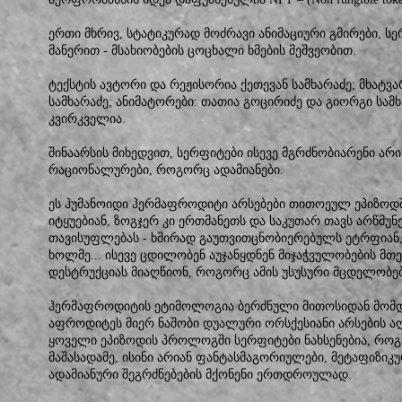
ერთი მხრივ, სტატიკურად მოძრავი ანიმაციური გმირები, ს
მანერით - მსახიობების ცოცხალი ხმების მეშვეობით.
ტექსტის ავტორი და რეჟისორია ქეთევან სამხარაძე; მხატვ
სამხარაძე; ანიმატორები: თათია გოცირიძე და გიორგი სამ
კვირკველია.
შინაარსის მიხედვით, სერფიტები ისევე მგრძნობიარენი არი
რაციონალურები, როგორც ადამიანები.
ეს ჰუმანოიდი ჰერმაფროდიტი არსებები თითოეულ ეპიზოდში,
იტყუებიან, ზოგჯერ კი ერთმანეთს და საკუთარ თავს არწმუნ
თავისუფლებას - ხშირად გაუთვითცნობიერებულს ეტრფიან,
ხოლმე... ისევე ცდილობენ აუჯანყდნენ მიჯაჭვულობების მ
დესტრუქციას მიაღწიონ, როგორც ამის უსუსური მცდელობებ
ჰერმაფროდიტის ეტიმოლოგია ბერძნული მითოსიდან მომდი
აფროდიტეს მიერ ნაშობი დუალური ორსქესიანი არსების ა
ყოველი ეპიზოდის პროლოგში სერფიტები ნახსენებია, როგ
მაშასადამე, ისინი არიან ფანტასმაგორიულები, მეტაფიზიკ
ადამიანური შეგრძნებების მქონენი ერთდროულად.