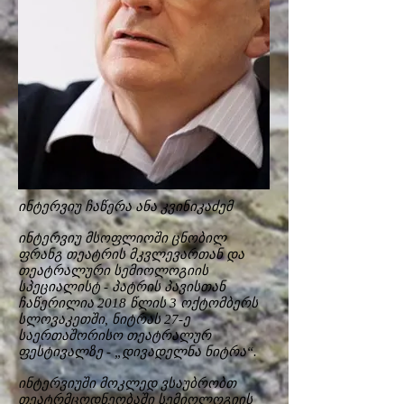
ინტერვიუ ჩაწერა ანა კვინიკაძემ
ინტერვიუ მსოფლიოში ცნობილ
ფრანგ თეატრის მკვლევართან და
თეატრალური სემიოლოგიის
სპეციალისტ - პატრის პავისთან
ჩაწერილია 2018 წლის 3 ოქტომბერს
სლოვაკეთში, ნიტრას 27-ე
საერთაშორისო თეატრალურ
ფესტივალზე - „დივადელნა ნიტრა“.
ინტერვიუში მოკლედ ვსაუბრობთ
თეატრმცოდნეობაში სემიოლოგიის