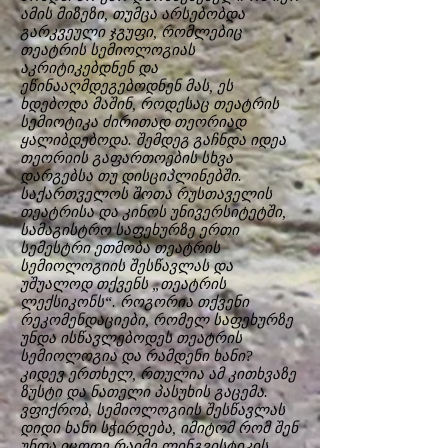
ამის მიზეზი, თუმცა არსებობდა
გარკვეული ჯგუფი, რომლებიც
თეატრის სემიოლოგიას
აკრიტიკებდნენ და
ეწინააღმდეგებოდნენ მას, ეს
ხდებოდა მაშინ, როდესაც თეატრის
სემიოტიკა ძირითად თეორიად
ყალიბდებოდა. შემდეგ გაჩნდა იდეა
თეორიის გაფართოების სხვა
დარგებსა თუ დისციპლინებში.
საქართველოს შოთა რუსთაველის
თეატრისა და კინოს უნივერსიტეტში,
სამაგისტრო საფეხურზე ერთი
სემესტრი ეთმობა თეატრის
სემიოლოგიის შესწავლას და
უშუალოდ თქვენს „თეატრის
ლექსიკონს“. როგორია თქვენი
რეკომენდაციები, რომელ საფეხურზე
უნდა ისწავლებოდეს თეატრის
სემიოლოგია და რამდენი ხანი?
კიდევ ერთხელ, რთულია ამ კითხვაზე
ზუსტი და ნათელი პასუხის გაცემა.
ვფიქრობ, სემიოლოგიის შესწავლას
დიდი ხანი სჭირდება, იმიტომ რომ შენ
უნდა იცოდე რაიმე ლინგვისტიკის