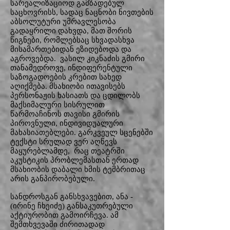
სარეალიზაციოდ გამზადებულ
საცხოვრისს, სადაც ნაცნობი ნივთების
აბსოლუტური უმრავლესობა
გადაყრილი დახვდა, მათ შორის
წიგნები, რომლებსაც სხვადასხვა
მისამართებიდან ეზიდებოდა და
აგროვებდა. ვასილ კიკნაძის გმირი
თანამედროვე, ინდიფერენტული
საზოგადოების კრებით სახედ
აღიქმება. მსახიობი ითავისებს
პერსონაჟის ხასიათს და ცდილობს
მაქსიმალური სისრულით
წარმოაჩინოს თავისი გმირის
პიროვნული, ინდივიდუალური
მახასიათებლები. გარკვეულ სცენებში
ტექსტი სრულად ვერ აღწევს
მაყურებლამდე, რაც თეატრში
აკუსტიკის პრობლემასთან ერთად
მსახიობის დაბალი ხმის ტემბრითაც
არის განპირობებული.
სანდროსგან განსხვავებით, ანა -
(ირინე ჩხეიძე) განსაკუთრებული
აქტიურობით გამოირჩევა. ამ
შემთხვევაში ძირითადად