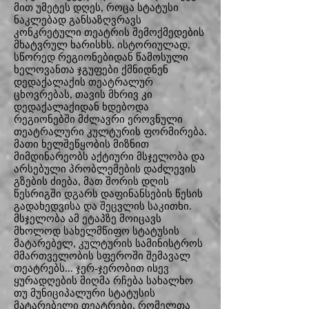
მით უმეტეს დღეს, როცა სტატუსი
ნაკლებად განსაზღვრავს
კონკრეტული თეატრის შემოქმედების
მხატვრულ ხარისხს. ისტორიულად,
სწორედ რეგიონებიდან წამოსული
ხელოვანთა ჯგუფები ქმნიდნენ
დედაქალაქის თეატრალურ
ცხოვრებას, თავის მხრივ კი
დედაქალაქიდან ხდებოდა
რეგიონებში მძლავრი ეროვნული
თეატრალური კულტურის ფორმირება.
მათი ხელშეწყობის მიზნით
მიმდინარეობს აქტიური მსჯელობა და
არსებული პრობლემების დაძლევის
გზების ძიება, მათ შორის დღის
წესრიგში დგარს დაფინანსების წესის
გადახედვისა და შეცვლის საკითხი.
მსჯელობა ამ ეტაპზე მოიცავს
მხოლოდ სახელმწიფო სტატუსის
მატარებელ, კულტურის სამინისტროს
მმართველობის სფეროში შემავალ
თეატრებს... ჯერ-ჯერობით ისევ
ყურადღების მიღმა რჩება სახალხო
თუ მუნიციპალური სტატუსის
მატარებელი თეატრები, რომელთა