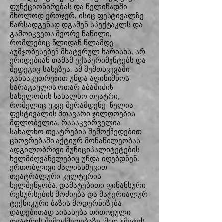
ფუნქციონირებას და წელიწადში
მხოლოდ ერთჯერ, ისიც ფესტივალზე
წარსადგენად დგამენ სპექტაკლს და
გამოიკვეთა მეორე ნაწილი,
რომლებიც წლიდან წლამდე
აუმჯობესებენ მხატვრულ ხარისხს, არ
ერიდებიან თამამ ექსპერიმენტებს და
შედეგიც სახეზეა. ამ შემთხვევაში
განსაკუთრებით უნდა აღინიშნოს
ხარაგაულის ოთარ აბაშიძის
სახელობის სახალხო თეატრი,
რომელიც უკვე მერამდენე წელია
ფესტივალის მთავარი ჯილდოების
მფლობელია. რასაკვირველია
სახალხო თეატრების შემოქმედებით
ცხოვრებაში აქტიურ მონაწილეობას
ადგილობრივი მუნიციპალიტეტების
ხელმძღვანელებიც უნდა იღებდნენ.
ერთობლივი ძალისხმევით
თეატრალური კულტურის
ხელშეწყობა, დამატებითი ფინანსური
რესურსების მოძიება და მატერიალურ
ტექნიკური ბაზის მოდერნიზება
დადებითად აისახება თითოეული
თეატრის შემოქმედებაზე, მით უმეტეს