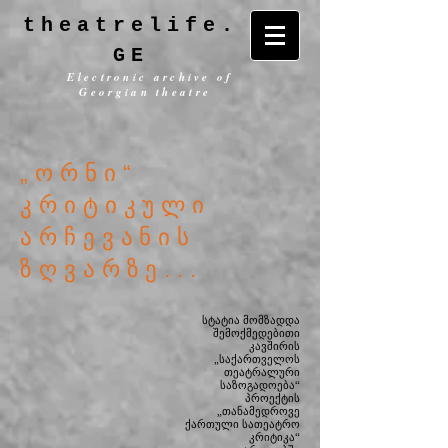
theatrelife.
GE
Electronic archive of
Georgian theatre
„ორნი“
კრიტიკული
არჩევანის
ზღვარზე...
სტატია მომზადდა
შემოქმედებითი
კავშირის
„საქართველოს
თეატრალური
საზოგადოება“
პროექტის
„თანამედროვე
ქართული სათეატრო
კრიტიკა“