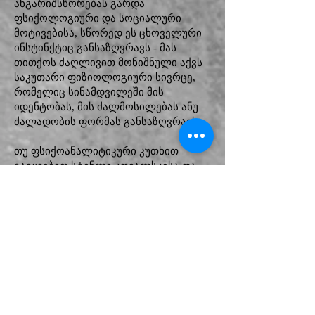
ანგარიშსწორებას გარდა
ფსიქოლოგიური და სოციალური
მოტივებისა, სწორედ ეს ცხოველური
ინსტინქტიც განსაზღვრავს - მას
თითქოს ძაღლივით მონიშნული აქვს
საკუთარი ფიზიოლოგიური სივრცე,
რომელიც სინამდვილეში მის
იდენტობას, მის ძალმოსილებას ანუ
ძალადობის ფორმას განსაზღვრავს.
თუ ფსიქოანალიტიკური კუთხით
გავყვებით სტენლი კოვალსკისა და
ბლანშ დიუბუას დაპირისპირებას,
მასში შეიძლება თავად ტენესი
უილიამსისა და მისი მეგობრის,
ფრენკ მერლოს ურთიერთობის
ისტორიაც ამოვიკითხოთ. მერლო
უილიამსის დეპრესიისა თუ
ინსპირაციის წყარო და ასევე,
„დამაბალანსებელი“ იყო. 1961 წელს
ის კიბოთი გარდაიცვალა, რამაც
ტესესი უილიამსის ღრმა, თითქმის