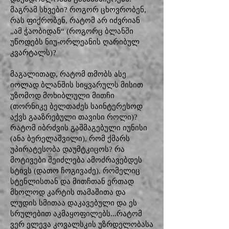
მაგრამ სხვები? როგორ ცხოვრობენ,
რას ფიქრობენ, რატომ არ იძვრიან
„ამ ჭაობიდან“ (როგორც ბლანში
უწოდებს ნიუ-ორლეანის ღარიბულ
კვარტალს)?
მაგალითად, რატომ თმობს ასე
იოლად ბლანშის სიყვარულს მისით
უზომოდ მოხიბლული მითჩი
(თორნიკე ბელთაძეს საინტერესოდ
აქვს გააზრებული თავისი როლი)?
რატომ იბრძვის გაშმაგებული იუნისი
(ანა ბერელაშვილი), რომ ქმარს
უპირატესობა დაუმტკიცოს? რა
მოტივები შეიძლება ამოძრავებდეს
სტივს (დათო ჩოგივაძე), რომელიც
სტენლისთან და მითჩთან ერთად
მხოლოდ კარტის თამაშითა და
ლუდის სმითაა დაკავებული და ეს
სრულებით აკმაყოფილებს...რატომ
ვერ ელევა კოვალსკის უზრდელობასა