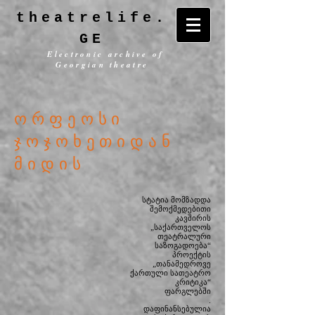
theatrelife.
GE
Electronic archive of
Georgian theatre
ორფეოსი
ჯოჯოხეთიდან
მიდის
სტატია მომზადდა
შემოქმედებითი
კავშირის
„საქართველოს
თეატრალური
საზოგადოება“
პროექტის
„თანამედროვე
ქართული სათეატრო
კრიტიკა“
ფარგლებში
.
დაფინანსებულია