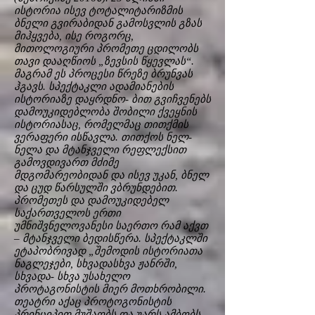
ისტორია ისევ ტოტალიტარიზმის
ბნელი გვირაბიდან გამოსვლის გზას
მიჰყვება, ისე როგორც,
მითოლოგიური პრომეთე ცდილობს
თავი დააღწიოს „ზევსის წყევლას“.
მაგრამ ეს პროცესი წრეზე ბრუნვას
ჰგავს. სპექტაკლი ადამიანების
ისტორიაზე დაყრდნო- ბით გვიჩვენებს
დამოუკიდებლობა შობილი ქვეყნის
ისტორიასაც, რომელმაც თითქმის
ვერაფერი ისწავლა. თითქოს ნელ-
ნელა და მტანჯველი რეფლექსით
გამოვდივართ მძიმე
მდგომარეობიდან და ისევ უკან, ბნელ
და ცუდ წარსულში ვბრუნდებით.
პრომეთეს და დამოუკიდებელ
საქართველოს ერთი
უმნიშვნელოვანესი საერთო რამ აქვთ
– მტანჯველი ბედისწერა. სპექტაკლში
ეტაპობრივად „შემოდის ისტორიათა
ნაგლეჯები, სხვადასხვა ჟანრში,
სხვადა- სხვა უსახელო
პროტაგონისტის მიერ მოთხრობილი.
თეატრი აქაც პროტოგონისტის
პრინციპით მუშაობს და უარს ამბობს