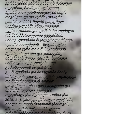
ვერბატიმის ჟანრი უახლეს ქართულ
თეატრში, რომლის ფესვებიც
ავთანდილ ვარსიმაშვილის მიერ
თავისუფალ თეატრში (თეატრი
დაარსდა 2001 წელს) დადგმულ
სპექტაკ-ლებში უნდა ვეძიოთ.
„ვერბატიმისთვის დამახასიათებელი
და წარმმართველია ქვეყანაში,
საზოგადოებაში რეალურად არსებუ-
ლი პრობლემების – სოციალური,
პოლიტიკური და ა.შ. საკითხების
შესახებ საუბარი და კითხვებზე
პასუხების ძიება, გაცემა, საერთო
სამსაჯვროზე გამოტანა, თუ
გამოსავალის პოვნა არა,
გაანალიზება და მსჯელობა მაინც.
წარსულის გამოცდილების გადახედვა
და მაყურებელთან ერთად
დაფიქრება. ესაა დოკუმენტური და
შემოქმედებითი კვლევის
თეატრალური მეთოდი“ (ოჩიაური
2018: 34). უახლეს ქართულ თეატრში,
ახალი თაობის რეჟისორებისთვის,
პრობლემის მეტი სიმძაფრით,
დრამატიზმითა და რეალისტუ- რად