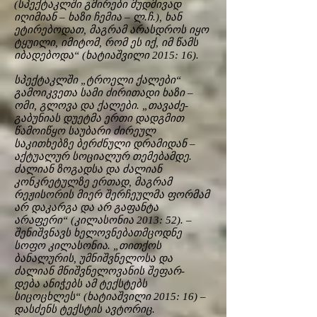
(სპექტაკლში გმირები მუდმივად
იღიმიან – ხაზი ჩემია – ლ.ჩ.), ხან
ეტირებოდათ, მაგრამ არასდროს იყო
ტყუილი, იმიტომ, რომ ეს იქ, იმ წამს
იბადებოდა“ (ხატიაშვილი 2015: 16).
სპექტაკლში „ტროელი ქალები“
გამოიკვეთა სამი ძირითადი ხაზი –
ომი, გლოვა და ქალები. „თავაძე-
გაბუნიას დუეტმა ერთი დადგმით
წამოიწყო საუბარი ძირეულ
საკითხებზე ბერძნული დრამიდან –
აქტუალურ სოციალურ თემებამდე.
ძალიან ზოგადსა და ძალიან
კონკრეტულზე ერთად, მაგრამ
რეჟისორის მიერ შერჩეულმა ფორმამ
არ დაკარგა და არ გაფანტა
არაფერი“ (კილასონია 2013: 52). –
შენიშვნავს ხელოვნებათმცოდნე
სოფო კილასონია. „თითქოს
ბანალურის, უმნიშვნელოსა და
ძალიან მნიშვნელოვანის შეფარ-
დება ანიჭებს ამ ტექსტებს
სიცოცხლეს“ (ხატიაშვილი 2015: 16) –
დასძენს ტექსტის ავტორიც.