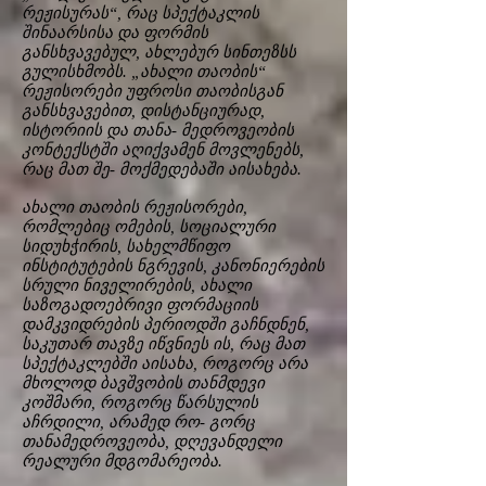
რეჟისურას“, რაც სპექტაკლის
შინაარსისა და ფორმის
განსხვავებულ, ახლებურ სინთეზსს
გულისხმობს. „ახალი თაობის“
რეჟისორები უფროსი თაობისგან
განსხვავებით, დისტანციურად,
ისტორიის და თანა- მედროვეობის
კონტექსტში აღიქვამენ მოვლენებს,
რაც მათ შე- მოქმედებაში აისახება.
ახალი თაობის რეჟისორები,
რომლებიც ომების, სოციალური
სიდუხჭირის, სახელმწიფო
ინსტიტუტების ნგრევის, კანონიერების
სრული ნიველირების, ახალი
საზოგადოებრივი ფორმაციის
დამკვიდრების პერიოდში გაჩნდნენ,
საკუთარ თავზე იწვნიეს ის, რაც მათ
სპექტაკლებში აისახა, როგორც არა
მხოლოდ ბავშვობის თანმდევი
კოშმარი, როგორც წარსულის
აჩრდილი, არამედ რო- გორც
თანამედროვეობა, დღევანდელი
რეალური მდგომარეობა.