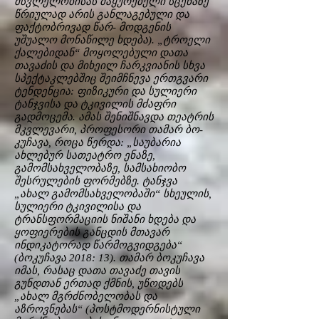
მსვლელობისას მაყურებელი სცენაზე
წრიულად არის განლაგებული და
ფაქტობრივად წარ- მოდგენის
უშუალო მონაწილე ხდება). „ტროელი
ქალებიდან“ მოყოლებული დათა
თავაძის და მიხეილ ჩარკვიანის სხვა
სპექტაკლებშიც შეიმჩნევა ერთგვარი
ტენდენცია: ფიზიკური და სულიერი
ტანჯვისა და ტკივილის მძაფრი
გადმოცემა. ამას შენიშნავდა თეატრის
მკვლევარი, პროფესორი თამარ ბო-
კუჩავა, როცა წერდა: „საუბარია
ახლებურ სათეატრო ენაზე,
გამომსახველობაზე, სამსახიობო
შესრულების ფორმებზე. ტანჯვა
„ახალ გამომსახველობაში“ სხეულის,
სულიერი ტკივილისა და
ტრანსფორმაციის ნიშანი ხდება და
ყოფიერების განცდის მთავარ
ინდიკატორად წარმოგვიდგება“
(ბოკუჩავა 2018: 13). თამარ ბოკუჩავა
იმას, რასაც დათა თავაძე თავის
გუნდთან ერთად ქმნის, უწოდებს
„ახალ მგრძნობელობას და
აზროვნებას“ (პოსტმოდერნისტული