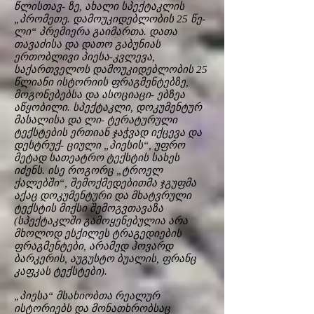
წლისთავ- ზე, ახალი სპექტაკლის
„პრომეთე. დამოუკიდებლობის 25 წე-
ლი“ პრემიერა გაიმართა. დათა
თავაძისა და დათო გაბუნიას
ერთობლივი პიესა-კვლევა,
საქართველოს დამოუკიდებლობის 25
წლიანი ისტორიის ფრაგმენტებზე,
მოგონებებსა და ასოციაცი- ებზეა
აწყობილი. სპექტაკლი, დოკუმენტურ
მასალისა და ლი- ტერატურული
ტექსტების ერთიან ჯაჭვად იქცევა და
დესტრუქ- ციული „პიესის“, უფრო
მეტად სათეატრო ტექსტის სახეს
იძენს. ისე როგორც „ტროელ
ქალებში“, შემოქმედებითმა ჯგუფმა
აქაც დოკუმენტური და მხატვრული
ტექსტის მიქსი შემოგვთავაზა
(სპექტაკლში გამოყენებულია არა
მხოლოდ ესქილეს ტრაგედიების
ფრაგმენტები, არამედ ჰოვარდ
ბარკერის, აუგუსტო ბუალის, ფრანც
კაფკას ტექსტები).
„პიესა“ მსახიობთა რეალურ
ისტორიებს და მონათხრობსაც