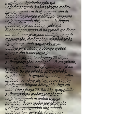
ეფუძნება. პერსონაჟები და
საქართველოს მოპოვებული დამო-
უკიდებლობა თანატოლები არიან.
მათი ბიოგრაფია დამოუკი- დებელი
საქართველოს ისტორიაა. სამეფო
უბნის თეატრის ახალ- გაზრდა
მსახიობები ყვებიან საკუთარ და მათი
თაობის ბიოგრაფიის მნიშვნელოვან
დეტალებს, რომლებიც ერთმანეთზე
მჭიდროდ არის გადაჯაჭვული.
სპექტაკლი „ახალგაზრდა დასის
ერთგვარი სამოქალაქო
მანიფესტიცაა, რომელიც 25 წლის
გამოცდილებას აფასებს. ამავე დროს,
ეს რეფლექსია ცხოვრების, თეატრის
ბუნება- სა და არსზე, კულტურაზე,
ადამიანზე, ახალგაზრდობაზე, აღმო-
ჩენათა და იმედგაცრუებათა ჯაჭვზე,
რომელიც ზრდის პროცესს ახლავს
თან“ (ბოკუჩავა 2018ა: 21). დადგმაში
გამოვლინდა დამოუკიდებელი
საქართველოს თაობის ხედვა
ეპოქაზე, მათი დამოკიდებულება
დამოუკიდებლობის ისტორიის
მიმართ. რე- ალობა, რომელიც