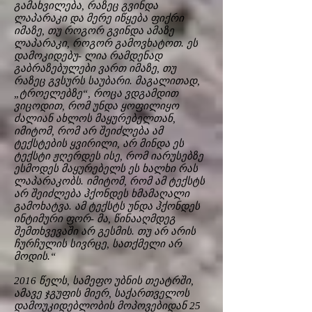
გამახვილება, რაზეც გვინდა
ლაპარაკი და მერე იწყება ფიქრი
იმაზე, თუ როგორ გვინდა ამაზე
ლაპარაკი, როგორ გამოვხატოთ. ეს
დამოკიდებუ- ლია რამდენად
გაბრაზებულები ვართ იმაზე, თუ
რაზეც გვსურს საუბარი. მაგალითად,
„ტროელებზე“, როცა ვდგამდით
ვიცოდით, რომ უნდა ყოფილიყო
ძალიან ახლოს მაყურებელთან,
იმიტომ, რომ არ შეიძლება ამ
ტექსტების ყვირილი, არ მინდა ეს
ტექსტი ჟღერდეს ისე, რომ იარუსებზე
ესმოდეს მაყურებელს ეს ხალხი რას
ლაპარაკობს. იმიტომ, რომ ამ ტექსტს
არ შეიძლება ჰქონდეს ხმამაღალი
გამოხატვა. ამ ტექსტს უნდა ჰქონდეს
ინტიმური ფორ- მა, წინააღმდეგ
შემთხვევაში არ გესმის. თუ არ არის
ჩურჩულის სივრცე, სათქმელი არ
მოდის.“
2016 წელს, სამეფო უბნის თეატრში,
ამავე ჯგუფის მიერ, საქართველოს
დამოუკიდებლობის მოპოვებიდან 25