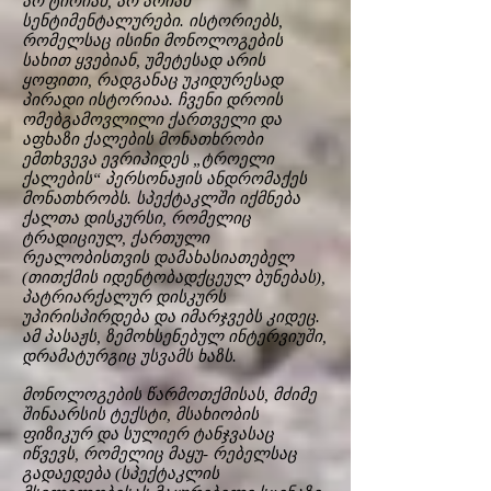
არ ტირიან, არ არიან
სენტიმენტალურები. ისტორიებს,
რომელსაც ისინი მონოლოგების
სახით ყვებიან, უმეტესად არის
ყოფითი, რადგანაც უკიდურესად
პირადი ისტორიაა. ჩვენი დროის
ომებგამოვლილი ქართველი და
აფხაზი ქალების მონათხრობი
ემთხვევა ევრიპიდეს „ტროელი
ქალების“ პერსონაჟის ანდრომაქეს
მონათხრობს. სპექტაკლში იქმნება
ქალთა დისკურსი, რომელიც
ტრადიციულ, ქართული
რეალობისთვის დამახასიათებელ
(თითქმის იდენტობადქცეულ ბუნებას),
პატრიარქალურ დისკურს
უპირისპირდება და იმარჯვებს კიდეც.
ამ პასაჟს, ზემოხსენებულ ინტერვიუში,
დრამატურგიც უსვამს ხაზს.
მონოლოგების წარმოთქმისას, მძიმე
შინაარსის ტექსტი, მსახიობის
ფიზიკურ და სულიერ ტანჯვასაც
იწვევს, რომელიც მაყუ- რებელსაც
გადაედება (სპექტაკლის