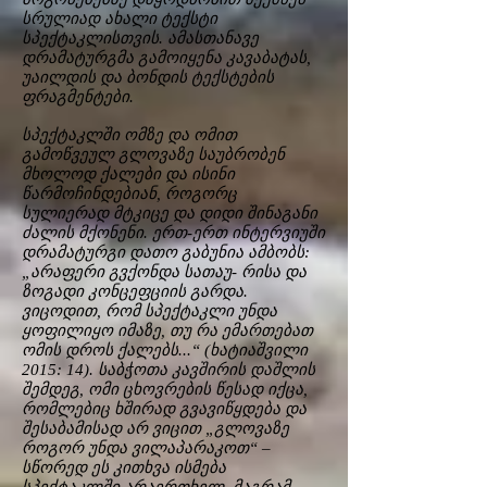
სრულიად ახალი ტექსტი
სპექტაკლისთვის. ამასთანავე
დრამატურგმა გამოიყენა კავაბატას,
უაილდის და ბონდის ტექსტების
ფრაგმენტები.
სპექტაკლში ომზე და ომით
გამოწვეულ გლოვაზე საუბრობენ
მხოლოდ ქალები და ისინი
წარმოჩინდებიან, როგორც
სულიერად მტკიცე და დიდი შინაგანი
ძალის მქონენი. ერთ-ერთ ინტერვიუში
დრამატურგი დათო გაბუნია ამბობს:
„არაფერი გვქონდა სათაუ- რისა და
ზოგადი კონცეფციის გარდა.
ვიცოდით, რომ სპექტაკლი უნდა
ყოფილიყო იმაზე, თუ რა ემართებათ
ომის დროს ქალებს...“ (ხატიაშვილი
2015: 14). საბჭოთა კავშირის დაშლის
შემდეგ, ომი ცხოვრების წესად იქცა,
რომლებიც ხშირად გვავიწყდება და
შესაბამისად არ ვიცით „გლოვაზე
როგორ უნდა ვილაპარაკოთ“ –
სწორედ ეს კითხვა ისმება