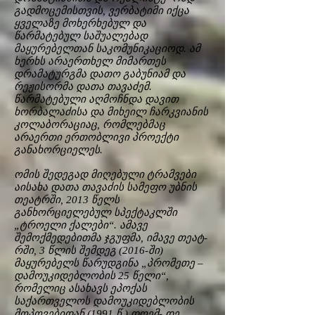
გადმოცემისთვის, ვერბატიმი იქცა
ყველაზე მოხერხებულ და
წარმატებულ საშუალებად
მაყურებელთან საკომუნიკაციოდ. ამ
ხერხს არაერთხელ მიმართეს
დრამატურგმა დათო გაბუნიამ და
რეჟისორმა დათა თავაძემ.
წარმატებული აღმოჩნდა დავით
ხორბალაძისა და მიხეილ ჩარკვიანის
კოლაბორაციაც, რომლებმაც
არაერთი ერთობლივი პროექტი
განახორციელეს.
ომის შედეგად მიღებული ტრამვები
აისახა დათა თავაძის სამეფო უბნის
თეატრში, 2013 წელს
განხორციელებულ სპექტაკლში
„ტროელი ქალები“. ამავე
შემოქმედებითმა ჯგუფმა, იმავე თეატ-
რში, 3 წლის შემდეგ (2016-ში)
მაყურებელს წარუდგინა „პრომეთე –
დამოუკიდებლობის 25 წელი“,
რომელიც ასახავს ეპოქას
საქართველოს დამოუკიდებლობის
მოპოვებიდან (1991 წ.) დღემ- დე,