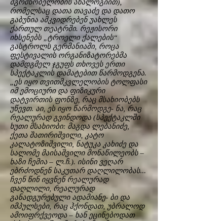
მგრძნობელობის ანალოგიით),
რომელსაც დათა თავაძე და დათო
გაბუნია ამკვიდრებენ უახლეს
ქართულ თეატრში. რეჟისორი
იხსენებს „ტროელი ქალების“
გასტროლს გერმანიაში, როცა
ფესტივალის ორგანიზატორებმა
დამდგმელ ჯგუფს თხოვეს ერთი
სპექტაკლის დამატებით წარმოდგენა.
„ეს იყო თვითმკვლელობის ტოლფასი
იმ ემოციური და ფიზიკური
დატვირთის ფონზე, რაც მსახიობებს
უწევთ. აი, ეს იყო წარმოდგე- ნა, რაც
რეალურად გვინდოდა (სპექტაკლში
ხუთი მსახიობი: მაგდა ლებანიძე,
ქეთა შათირიშვილი, კატო
კალატოზიშვილი, ნატუკა კახიძე და
სალომე მაისაშვილი მონაწილეობს –
ხაზი ჩემია – ლ.ჩ.). ისინი ვეღარ
ებრძოდნენ საკუთარ დაღლილობას...
ჩვენ წინ იყვნენ რეალურად
დაღლილი, რეალურად
განადგურებული ადამიანე- ბი და
იმპულსები, რაც ჰქონდათ, უბრალოდ
ამოიფრქვეოდა – ხან ეცინებოდათ