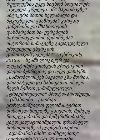
რეფლექსია უკვე ნაცნობ სოციალურ,
„წყევლა-კრულვი- ან“ საკითხავზე?
ანტიკური მითის ხელახალი და
მტკივნეული გააზრება? კარგად
გაწვრთნილი მსახიობების
დახმარებით მა- ყურებლის
მგრძნობელობის შემოწმება?
ისტორიის სანაგვეზე გადაგდებული
ეროვნული ენერგიის
გამოთავისუფლება?“ (ბუხრიკიძე
2016ა) – სვამს ლოგიკურ და
ლეგიტიმურ კითხვებს კრიტიკოსი
დავით ბუხრიკიძე და იქვე დასძენს:
„სამშობლოსკენ სავალი გზა შორია,
დრამატული და სახიფათო. ის ჯერ
წელს ზემოთ გაშიშვლებული,
„ტრავმირებული“ პროტო-პრომეთეს
– (მსახიობი – გიორგი
ყორღანაშვილი) ფლომასტერით
მოხატულ სხეულზე გაივლის; შემდეგ
წითელკაბიანი და ზემგრძნობიარე
კატო კალატოზიშვილის დრამატულ
მონოლოგზე (პულენკის ოპერის,
„ადამიანის ხმის“ თანხლებით)“
(ბუხრიკიძე 2016ბ). 25 წლიანი