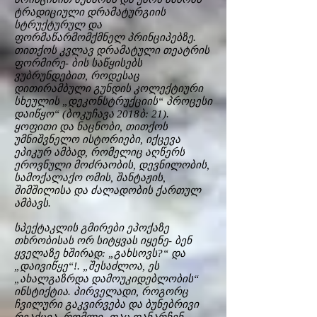
ტრადიციული დრამატურგიის
სტრუქტურულ და
ფორმაწარმომქმნელ პრინციპებზე.
თითქოს კვლავ დრამატული თეატრის
ფორმირე- ბის საწყისებს
ვუბრუნდებით, როდესაც
დითირამბული გუნდის კოლექტიური
სხეულის „დეკონსტრუქციის“ პროცესი
დაიწყო“ (ბოკუჩავა 2018ბ: 21).
ყოფითი და ნაცნობი, თითქოს
უმნიშვნელო ისტორიები, იქცევა
ეპიკურ ამბად, რომელიც აღწერს
ეროვნული მოძრაობის, დევნილობის,
სამოქალაქო ომის, შანტაჟის,
შიმშილისა და ძალადობის ქართულ
ამბავს.
სპექტაკლის გმირები ეპოქაზე
თხრობისას ორ სიტყვას იყენე- ბენ
ყველაზე ხშირად: „გახსოვს?“ და
„დაივიწყე“!. „შესაძლოა, ეს
„ახალგაზრდა დამოუკიდებლობის“
ინსტიქტია. პირველადი, როგორც
ჩვილური გაკვირვება და ბუნებრივი