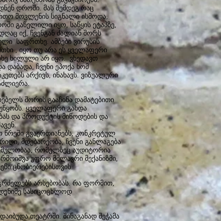
ნენ დროში. მას შემდეგ რაც
რთო მოვლენის სიგნალი ისმოდა,
ოში გაწელილი იყო, საწყის ეტაპზე,
ადღაც იქ, ჩვენგან ძალიან შორს
ლი საფრთხე. ამბები ვირუსის
თხი , იყო თუ არა ეს ყველაფერი
თხე ხილული არ იყო. ვხედავთ
 დაბადა, ჩვენი ეპოქა ხომ
კეთებს არქივს, ინახავს. ვიზუალური
ააძლიერა.
ებელს შორის გააჩინა დამატებითი
 უწყობს. ყველაფერი გახდა
ბას და პროდუქტის მიწოდების და
ავენ.
ო წრეში გვაერთიანებს, კონკრეტულ
იღი, მდებარეობა, ჩვენი განლაგება
ოცემულობაა, რომელზეც აუდიტორია
არმოიშვა უფრო მძლავრი მექანიზმი,
ენი ცნობიერებისთვის.
გრძელებს არსებობას. რა ფორმით,
მდენიმე სასიცოცხლოდ
.
აიბუდა თეატრში. შინაგანად შეჭამა