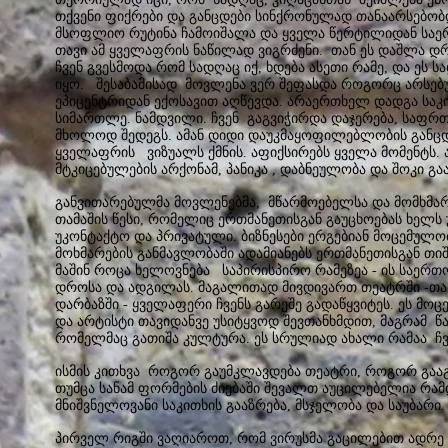
თქვენი ფიქრები და განცდები სინქრონულად თანაარსებობდ
მსოფლიო რუტინა ჩამოიშალა და ყველა წერტილიდან საე
თავი ამ ყველაფრის ნაწილად ვიგრძენი. თან ეს დაშლა დრ
ჩვენ გვესმოდა რომ სადღაც იქ, ხდება ასეთი რამე, და ეს ს
იყო. შესაბამისად მოვლენა ვერ შეფასდა როგორც არსებუ
ეპიცენტრიდან ექოსავით აღწევდა. არაერთხელ დადგა საკი
სიმართლე. ნამდვილი. ჩვენ გაგვიჭირდა დაჯერება, საფრ
მხოლოდ შედეგს. ამან დიდი დაუკმაყოფილებლობის განცდა
ყველაფრის ვიზუალს ქმნის. აფიქსირებს ყველა მომენტს. ა
მტკიცებულების არქონამ, პანიკა , დაბნეულობა და შოკი გ
განვითარებულმა მოვლენებმა, მწარმოებელსა და მომხმარ
თამაშის წესი, რომელიც ერთმანეთისგან გაუცხოებას ხელს
უკონტაქტო და პრივატული. ბიზნესები ერგებიან მოცემულო
მოხმარების განმავლობაში ადამიანებს ერთმანეთისგან თიშ
მაშინ როცა ხელოვნება საპირისპირო რამეზეა - ის საერთ
დროსა და ადგილას. მაგალითად მივდივართ თეატრში -თარ
დარბაზში - ყველაფერი ჩვენს გარეშე გადაწყვიტეს. ეს მ
და არტისტი თავიდანვე უსიტყვოდ შევთანხმდით, მაგრამ წ
რომელმაც გათიშა კულტურა. ეს სრულიად ახალი რამაა ჩვ
ისმის კითხვა როგორ გაუმკლავდება თეატრი, როგორ გაა
თუმცა სანამ ფორმების ძიებაში შევალთ აუცილებელია რა
მნიშვნელოვანი საკითხის გააზრება, მსჯელობა და საუბარი
პირველ რიგში ვაღიაროთ, რომ ვირუსმა გაცილებით ადრე დ