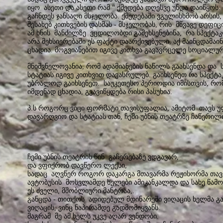
იყო ასეთი და ასეთი რამ “ ქმედება დღესვე უნდა დაიწყოს
გაჩნდეს ჯანსაღი მსჯელობა. ქმედებაში ვგულისხმობ არსის
შესახებ კითხვების დასმას - მსჯელობას, რის მწვავე დეფი
ამ ხნის მანძილზე ვცდილობდი გამეხსენებინა, რა სპექტა
არა მეხსიერებაში ეს ფაქტი დაარქივებული, აქ მაინცდამაი
ცხადია. მოგვიანებით იგივე კითხვა გავავრცელე სოციალუ
მნიშვნელოვანია, რომ ადამიანების ნაწილს გაახსენდა და 
სტატიას იგივე კითხვით დავასრულებ. გაიხსენეთ რა სპექ
უბრალოდ გაიხსენეთ. საუკეთესო პერიოდია იმისთვის, რომ 
იმდენად ცხადია, გვავიწყდება რისი პასუხია.
პ.ს როგორც ვიცი ფორმატი თავისუფალია, ამიტომ თავს უფ
დავარღვიო და სტატიას თან, ჩემი უბნის თეატრზე ჩაწერი
ჩემი უბნის თეატრის წინ გაჩერებაზე ვდგავარ,
და ვფიქრობ დავწერო ლექსი,
სადაც აღვწერ როგორ დაკარგა მთავარმა რეჟისორმა თავთ
ავტობუსის მოსვლამდე ხელები ამიკანკალდა და სახე წამ
ეს ძველი, მშობლიური მანტრაა,.
განცდა - თითქოს ადიდებულ მდინარეში ვიღაცის ხელმა გ
ვიღაცის, ვინც ნაპირამდე გადმომიყვანს.
მაგრამ მე ამ ხელს უკვე აღარ ვენდობი.