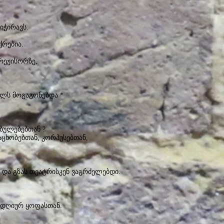
იჭირავს.
ქრებია.
რეჟისორზე,
ულს მოგაგონებდა *
ებულებებთან ?
ცხობებთან, კორპუსებთან,
 და გზას თეატრისკენ ვაგრძელებდი.
ელდღიურ ყოფასთან.