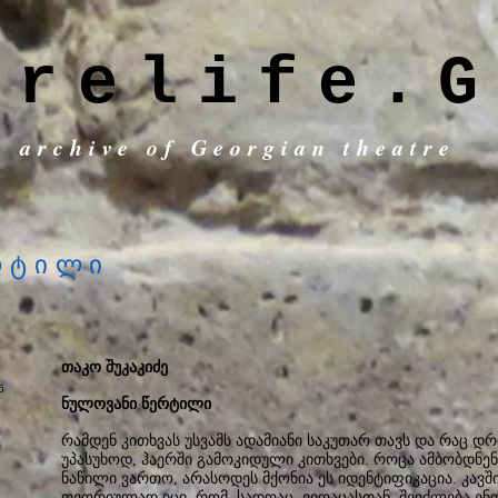
trelife.G
c archive of Georgian theatre
რტილი
თაკო შუკაკიძე
ნულოვანი წერტილი
რამდენ კითხვას უსვამს ადამიანი საკუთარ თავს და რაც 
უპასუხოდ, ჰაერში გამოკიდული კითხვები. როცა ამბობდნე
ნაწილი ვართო, არასოდეს მქონია ეს იდენტიფიკაცია. კავ
თეორიულად იცი, რომ სადღაც, ვიღაცასთან შეიძლება ენო