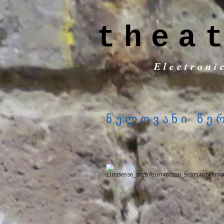
thea
Electroni
ნულოვანი წე