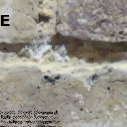
E
დრო გადის, როგორ გროვდება ეს
ნ ჩვენც დანარჩენი მსოფლიოს
შირის განცდა ფრაგმენტული იყო.
ბრივ ნათესაობა გაკავშირებს.