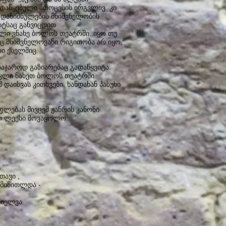
. დაწყებული პროცესის ირგვლივ კი
, დანიშნულების მნიშვნელობის
ციტსაც განვიცდით
კლი ვნახე ბოლოს თეატრში. იყო თუ
ნც მნიშვნელოვანი რიგითობა არ იყო,
რი ქსელშიც.
საჯაროდ გაზიარებაც გადაწყვიტა.
ტაკლი ნახეთ ბოლოს თეატრში.
დაისვას კითხვები. ხანდახან პასუხი
ლებას მივცემ ჟანრის კანონი
ლი ლექსი მოვაყოლო.
ავი ,
ომიწითლდა -
აიელვა.