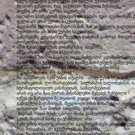
ხელს ხელიდან ვუსხლტები და წყალში ვუჩინარდები.
მე აღარ ვენდობი, რაც საკუთარი თვალით მინახავს.
პოეზია არ არის კერძო საკუთრება.
სალარო აპარატთან ვდგავარ და ხელში ხუთ ლარიანები მ
ფული არ არის კერძო საკუთრება.
მეგობარს ველოდები მეტროს წინ, მას კი მოსვლა გადაუფი
მეგობრობა არ არის კერძო საკუთრება.
გაჩერებაზე ვდგავარ და ლექსის დაწერას ვაპირებ მთავარ 
რომელმაც თავთავი დაკარგა.
ამის შესახებ ლექსის დასაწყისშიც აღვნიშნე.
აზრი არ არის კერძო საკუთრება.
*თხრობის სტილი ნაჯახით თავგაჩეჩქვილი ადამიანის სხე
გვიან, როცა უკვე ავტობუსის სკამზე მიძინებულს გამეღვიძა
გამახსენდა, რომ რაღაც მნიშვნელოვანი გამომრჩა.
- კავშირი - და, თუ, მაგრამ ?
რა აკავშირებს ჩემი უბნის თეატრს - ამავე ქუჩის სხვა დაწეს
მაღაზიებთან, ლომბარდებთან, სილამაზის სალონებთან, სა
სტომატოლოგიურ კაბინეტთან, საშაურმეებთან
არის თუ არა მათ შორის მინიმალური შეხების წერტილი ?
იქნებ ეს წერტილი მე თვითონ ვიყავი, ოდესღაც,
გამოსული მაღაზიიდან, შევდიოდი თმის მოსაწესრიგებლად
დავდიოდი მათ შორის როგორც ვირუსი,
მაგრამ, რითი შეიძლებოდა ისინი დამევირუსებია?
გვიან, მაგრამ მაინც დავრწმუნდი: არა.
ჩემი უბნის თეატრს არაფერი აკავშირებს ჩემი უბნის ყოვ
რაც მთავარია, არ აკავშირებს ის მთავარი,
რაც შეიძლება ვინმეს თეატრთან აკავშირებდეს.