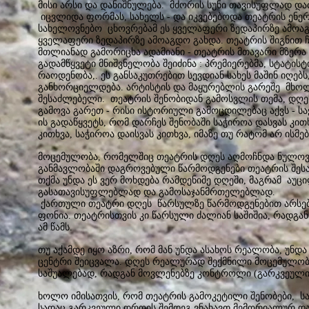
მისი არსი და დანიშნულება. მძორის სუნი თავისუფლად დ
იცვლიდა ფორმას, სახელს - და იკვებებოდა თეატრის ენერ
სახელოვნებო ცხოვრებამ ეს ყველაფერი ზედაპირზე ამოაგ
ყველაფერი ზედაპირზე ამოაგდო გახდა. თეატრის შიგნით
მთლიანად გამორიცხა ადამიანი - თეატრის მთავარი მზერა
გადამწყვეტი მნიშვნელობა შეიძინა : პრემიერებმა, სტატის
რაოდენობა,. ეს განსაკუთრებით სევდიან სახეს მაშინ იღებს
განხორციელდება. არტისტის და მაყურებლის გარეშე მხ
შესაძლებელი. თეატრის შენობიდან გამოსვლის თემა, დღეს
გამოვა გარეთ - რისი ისტორიული გამოცდილებაც აქვს - სა
ის გადაწყვეტს, რომ დარჩეს შენობაში საჭიროა დასვას კით
კითხვა, საჭიროა დაისვას კითხვა, იმაზე თუ რატომ არ ისმებ
მოცემულობა, რომელშიც თეატრის დღეს აღმოჩნდა ნულოვ
განმავლობაში დაგროვებული წარმოდგენები თეატრის შეს
თქმა უნდა ეს ვერ მოხდება რამდენიმე დღეში, მაგრამ აუ
გასათავისუფლებლად და გამოსაჯანმრთელებლად.
ქართული თეატრი დღეს წარსულზე წარმოდგენებით არსებო
ფონია. თეატრისთვის კი წარსული ძალიან საშიშია, რადგან
ამ წამს.
თუ აქამდე იყო აზრი, რომ მან უნდა ასახოს რეალობა, უნდა
ცენტრი შეიცვალა. დღეს რეალურად შექმნილი მოცემულობა
საშუალებად, რადგან მოვლენებზე კონტროლი (გარკვეული
ხოლო იმისათვის, რომ თეატრის გამოკეტილი შენობები, სამ
სადაც გარკვეული დროის შემდეგ ვნახავთ მემორიალურ დაფ