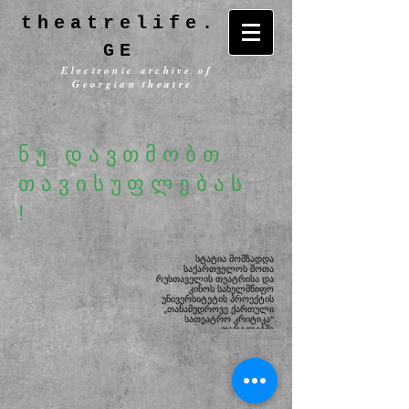
theatrelife.
GE
Electronic archive of
Georgian theatre
ნუ დავთმობთ
თავისუფლებას
!
სტატია მომზადდა
საქართველოს შოთა
რუსთაველის თეატრისა და
კინოს სახელმწიფო
უნივერსიტეტის
პროექტის
„თანამედროვე ქართული
სათეატრო კრიტიკა“
ფარგლებში
.
დაფინანსებულია
საქართველოს კულტურის,
სპორტისა და
ახალგაზრდობის
სამინისტროს მიერ.