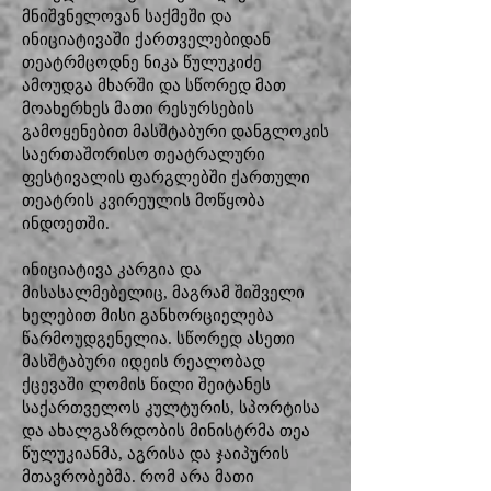
მნიშვნელოვან საქმეში და
ინიციატივაში ქართველებიდან
თეატრმცოდნე ნიკა წულუკიძე
ამოუდგა მხარში და სწორედ მათ
მოახერხეს მათი რესურსების
გამოყენებით მასშტაბური დანგლოკის
საერთაშორისო თეატრალური
ფესტივალის ფარგლებში ქართული
თეატრის კვირეულის მოწყობა
ინდოეთში.
ინიციატივა კარგია და
მისასალმებელიც, მაგრამ შიშველი
ხელებით მისი განხორციელება
წარმოუდგენელია. სწორედ ასეთი
მასშტაბური იდეის რეალობად
ქცევაში ლომის წილი შეიტანეს
საქართველოს კულტურის, სპორტისა
და ახალგაზრდობის მინისტრმა თეა
წულუკიანმა, აგრისა და ჯაიპურის
მთავრობებმა. რომ არა მათი