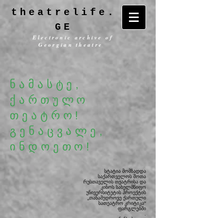
theatrelife.
GE
Electronic archive of
Georgian theatre
ნამასტე,
ქართულო
თეატრო!
გენაცვალე,
ინდოეთო!
სტატია მომზადდა
საქართველოს შოთა
რუსთაველის თეატრისა და
კინოს სახელმწიფო
უნივერსიტეტის
პროექტის
„თანამედროვე ქართული
სათეატრო კრიტიკა“
ფარგლებში
.