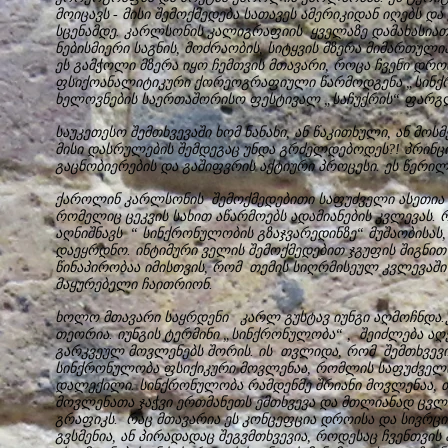
მოიცავს - მისი შემოქმედება სათავეს ამერიკიდან იღებს 
სცენამდე. კარლსონის კალიგრაფიის ყველაზე დამახასიათე
ნებისმიერი საგნის, მოძრაობის, სიტყვის მზერა მიმართული
ეს გამჭოლი მზერა იყო ჩემთვის მთავარი, როცა ჩვენი დრ
ფსიქოანალიტიკური ქორეოგრაფიული წარმოდგენა „სინქრო
ხელოვნების საერთაშორისო ფესტივალ „საჩუქრის“ ფარგ
საუკეთესო შემთხვევაში ხომ ნანახი, ან წაკითხული, ან მო
მისი დასრულების შემდეგაც უნდა გრძელდებოდეს?! პრინცი
გაცნობიერების და გაშიფვრის აქტიური პროცესი. ეს წერილ
ქაროლინ კარლსონის შემოქმედებითი საფუძველი ასეთია -
რომელიც ცეკვის სახით აწარმოებს ადამიანების კვლევას
აღნიშნავს “ სინქრონულობის გზაჯვარედინზე“ მუშაობისას, 
დაეყრდნო. ინტიმური ველის შემოქმედებით ჯგუფის შიგნით
წინაპირობაა იმისთვის, რომ თემის სიღრმისეულ კვლევაში
მაყურებელი ჩაითრიონ.
ხოლო მთავარი საყრდენი კარლ გუსტავ იუნგი აღმოჩნდა
თეორია. იუნგის ტერმინი „სინქრონულობა“ , შეიძლება ა
გარკვეულ მოვლენებს შორის. ის თვლიდა, რომ შემთხვევი
სინქრონულობა ფსიქიკური მოვლენაა, რომლის საფუძველი
დალექილი. სინქრონულობა რამდენმე შრიანი მოვლენაა, თ
მოვლენათა ჯაჭვი ერთმანეთს ემთხვევა და მთლიანად ცვლ
გრაფიკს. რაც მთავარია ეს კონცეფცია დროისა და სივრცი
გვსმენია, ან პირადადაც შეგვმთხვევია, როდესაც ჩვენთვი