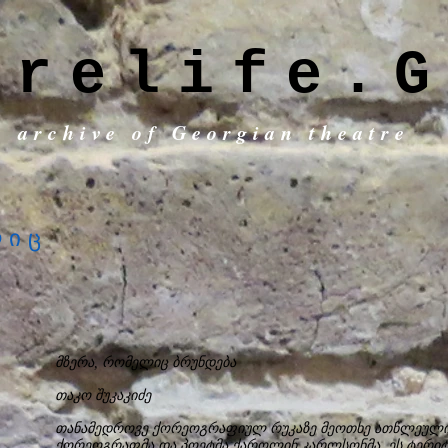
trelife.G
c archive of Georgian theatre
ლიც
მზერა, რომელიც ბრუნდება
თაკო შუკაკიძე
თანამედროვე ქორეოგრაფიულ რუკაზე მეოთხე ათწლეულია
ქორეოგრაფმა და პოეტმა ქაროლინ კარლსონმა. ეს ტერიტ