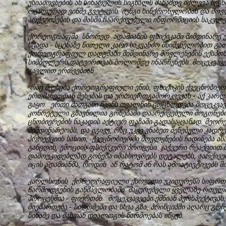
უსიამოვნების ან სიხარულის სიგნალს მანამდე იძლევა ჩვენი
რეალურად ვინმე გვეტყვის. იუნგი სინქრონულობას და მოვ
არქეტიპების და მასში ჩაარქივებული ინფორმაციის საკვლ
ქორეოგრაფმა სწორედ ადამიანის ფსიქიკაში მიმდინარე 
სცადა - სცენაზე წითელი კარი საკვანძო მნიშვნელობით გათ
ქორეოგრაფიულ დადგმაში მიმდინარე მოვლენების ექსპოზ
სიმბოლურს დატვირთვას ბოლომდე ინარჩუნებს. მოცეკვავეე
გავლით ერთვებიან.
რაც შეეხება ქორეოგრაფიული ენის, ფსიქიკის ქვეცნობიერ
ერთმანეთთან შეხებას და ურთიერთგამორკვევას - აქ კარ
გაყო. ერთი მათგანი ჩვენს თვალწინ ცოცხლდება მოცეკვა
კონრეტული გზავნილია გონებაში დაარქივებული მოგონები
ცნობიერების ნაკადის აქტიურ ფაზაში გადასაყვანად. მეორ
მიმდინარეობს, და იგივე, რაც უკვე ვნახეთ შენებული კა
პროექციის სახით, ქვეცნობიერში მოვლენების ჩადინება ასა
განცდის, ემოციის ფსიქიკური პროცესი ჯაჭვური რეაქციით 
დამოუკიდებლად გონება იმახსოვრებს დეტალებს, აარქივებს
იცის ადამიანმა, როდის ან რატომ ან რას ამოატივტივებს მი
კარლსონის ქორეორაფიული ქსოვილი უკიდურესი სიფრთხ
წარმოდგენის განმავლობაში მაყურებელი ყველაზე რთული
პროცესშია - ფიქრობს. მოცეკვავეები ქმნიან პერსპექტივას
მიემართება - სიღრმეში და სხვა გზა, პრინციპში აღარც გრჩ
წინაშე და მასთან დიალოგის წარმოებას იწყებ.