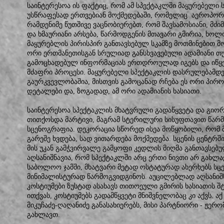
საინტერესოა ის ფაქტიც, რომ ამ სპექტაკლში მაყურებელი ს
უსწრაფესად ერთვებიან მოქმედებაში, რომელიც აეროპორ
რამდენიმე წუთშივე ვაცნობიერებთ, რომ შავსამოსიანი, მძ
და ხმაურიანი არსება, წარმოდგენის მთავარი გმირია, ხოლო
მაყურებლის პირისპირ განთავსებულ სკამზე მოთმინებით მ
ორი ერთმანეთისგან სრულიად განსხვავებული ადამიანი თუ 
გამოცხადებულ ინფორმაციას ერთდროულად იგებს და იწყებ
მძაფრი პროცესი. მაყურებელი სპექტაკლის დასრულებამდე
გაურკვევლობაშია, მისთვის გამოცანად რჩება ეს ორი პირო
დეტალები და, ზოგადად, ამ ორი ადამიანის ხასიათი.
საინტერესოა სპექტაკლის მხატვრული გადაწყვეტა და გიო
თითქოსდა მარტივი, მაგრამ სტერილური სისუფთავით წარმ
სცენოგრაფია. დეკორაცია სწორედ ისეა მოწყობილი, რომ მ
გარეშე ხვდება, სად ვითარდება მოქმედება. სცენის ცენტრშ
მის უკან გამჭვირვალე გამყოფი კედლის მიღმა განთავსე
აღსანიშნავია, რომ სპექტაკლში არც ერთი ნივთი არ გახლა
საბოლოო ჯამში, მხატვარი მეტად ოსტატურად ახერხებს ს
მინიმალისტურად წარმოგვიდგინოს. აუცილებლად აღსანიშნ
კოსტიუმები ზუსტად ასახავს თითოეული გმირის ხასიათის შტ
ითქვას, კოსტიუმებს გადამწყვეტი მნიშვნელობაც კი აქვს.
მიკუჩაძე-ღაღანიძე განასახიერებს, მისი პარტნიორი - ჟერო
გახლავთ.