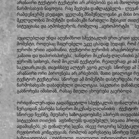
არანაირი ტექსტორ ტექსტერი არ არსებობს და ის მხოლოდ
წარმოსახვის ნაყოფია. რაც შეეხება დამლაგებელს - ლევან 
რამდენჯერმე ვხედავთ, ყველაზე მნიშვნელოვანი კი მისი 
მკვლელობის მომენტში დინამიკში ჩართული მუსიკით თითქო
სიტუაციასა და ატმოსფეროს, რომელიც ,,აეროპორტში ’’ სუ
აუცილებლად უნდა აღვნიშნოთ სპექტაკლის ერთ-ერთი ყველ
მომენტი, როდესაც მაყურებელი უკვე ცხადად ხედავს, რო
ჟერომი ერთი ადამიანია, ტექსტორი ჟერომის არაცნობიერი
კამათი და დაპირისპირება, სანდრო მიკუჩაძე-ღაღანიძის გ
ჟერომს სთხოვს, რომ მოკლას ტექსტერი, რეალურად კი 
საკუთარ თავს, თავისსავე ალტერ ეგოს კლავს. სწორედ ამ 
არანაირი ორი პიროვნება არ არსებობს, მათი დიალოგი 
ტექსტორ ტექსტერია. სწორედ ამ მომენტში დასტურდება, რ
წარმოსახვაში დაბადებული დიალოგია, საკუთარი დანაშაუ
გასწორება იმასთან, რასაც მთელი ცხოვრება გაურბოდა.
ორიგინალურადაა გადაწყვეტილი სპექტაკლის ფინალური მ
ზურგიდან ეპარება სანდრო მიკუჩაძე-ღაღანიძის - ტექსტორ
სწორედ ჩვენზე, მდუმარე საზოგადოებაზე აპირებს თავდასხმა
სიტყვებით თითქოს აფხიზლებს დადუმებულ, სხვათა პრობ
ადამიანებს. ეს ფინალური სცენა, ისევე როგორც სპექტაკლი
რეჟისორის კონცეფციას, რომლის ადრესატიც სწორედ ჩვე
საზოგადოებაა, - დაბნეული, დაღლილი, დროდადრო გონ