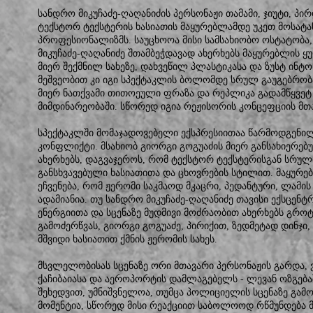
სანდრო მიკუჩაძე-ღაღანიძის პერსონაჟი თამამი, ჯიუტი, პირ
ტექსტორ ტექსტერის ხასიათის მაყურებლამდე უკეთ მოსატან
პროფესიონალიზმს. საუცხოოა მისი სამსახიობო ოსტატობა,
მიკუჩაძე-ღაღანიძე შთამბეჭდავად ახერხებს მაყურებლის ყ
მიერ შექმნილ სახეზე, დახვეწილ პლასტიკასა და ზუსტ ინტ
მეშვეობით კი იგი სპექტაკლის ბოლომდე სრულ გაუგებრობა
მიერ ნათქვამი თითოეული ფრაზა და რეპლიკა გადამწყვე
მიმდინარეობაში. სწორედ იგია რეჟისორის კონცეფციის მთა
სპექტაკლში მომაჯადოვებელი ექსპრესიითაა წარმოდგენილ
კონფლიქტი. მსახიობ გიორგი გოგუაძის მიერ განსახიერე
ახერხებს, დაგვაჯეროს, რომ ტექსტორ ტექსტერისგან სრულ
განსხვავებული ხასიათითა და ცხოვრების სტილით. მაყურ
ეჩვენება, რომ ჟერომი საკმაოდ მკაცრი, პედანტური, ლამის
ადამიანია. თუ სანდრო მიკუჩაძე-ღაღანიძე თავისი ექსცენ
ენერგიითა და სცენაზე მუდმივი მოძრაობით ახერხებს გრო
გამოძერწვას, გიორგი გოგუაძე, პირიქით, ზედმეტად დინჯ
მშვიდი ხასიათით ქმნის ჟერომის სახეს.
მსვლელობისას სცენაზე ორი მთავარი პერსონაჟის გარდა,
ქაჩიბაიასა და აეროპორტის დამლაგებელს - ლევან ოზგებ
შეხედვით, უმნიშვნელოა, თუმცა პოლიციელის სცენაზე გამ
მომენტია, სწორედ მისი რეაქციით საბოლოოდ რწმუნდება