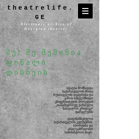
theatrelife.
GE
Electronic archive of
Georgian theatre
მე! მე მეშინია
ფიწალი
დისნეის…
სტატია მომზადდა
საქართველოს შოთა
რუსთაველის თეატრისა და
კინოს სახელმწიფო
უნივერსიტეტის
პროექტის
„თანამედროვე ქართული
სათეატრო კრიტიკა“
ფარგლებში
.
დაფინანსებულია
საქართველოს კულტურის,
სპორტისა და
ახალგაზრდობის
სამინისტროს მიერ.