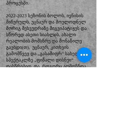
პროცესში.
2022-2023
სეზონის ბოლოს, ივნისის
მიწურულს, უცნაურ და მოულოდნელ
მორიგ შეხვედრაზე მიგვიპატიჟეს და
სწორედ ასეთი სიახლის, ახალი
რეალობის მომსწრე და მონაწილე
გავხდი(თ), უცნაურ, კითხვის
გამომწვევ და „გასაშიფრ“ სახელიან
სპექტაკლზე „ფიწალი დისნეი“
დასწრებით. და, როგორც აღმოჩნდა,
ამოსახსნელი, გასაშიფრი,
პასუხმოსაძებნი კიდევ ბევრი რამ
გველოდა.
„ფიწალი დისნეი“ ფილიპ რიდლის
აღიარებული, სახელგანთქმული,
„დამფუძნებლური“, გავლენიანი და
საკამათო პიესაა, რომელიც გურამი
ღონღაძემ ქართულად პირველად
თარგმნა და საქართველოში