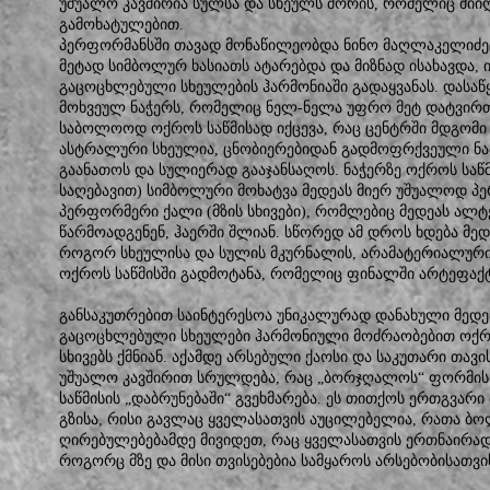
უშუალო კავშირია სულსა და სხეულს შორის, რომელიც მიი
გამოხატულებით.
პერფორმანსში თავად მონაწილეობდა ნინო მაღლაკელიძე
მეტად სიმბოლურ ხასიათს ატარებდა და მიზნად ისახავდა,
გაცოცხლებული სხეულების ჰარმონიაში გადაყვანას. დასაწყ
მოხვეულ ნაჭერს, რომელიც ნელ-ნელა უფრო მეტ დატვირთ
საბოლოოდ ოქროს საწმისად იქცევა, რაც ცენტრში მდგომი
ასტრალური სხეულია, ცნობიერებიდან გადმოფრქვეული ნა
გაანათოს და სულიერად გააჯანსაღოს. ნაჭერზე ოქროს საწ
საღებავით) სიმბოლური მოხატვა მედეას მიერ უშუალოდ პ
პერფორმერი ქალი (მზის სხივები), რომლებიც მედეას ალ
წარმოადგენენ, ჰაერში შლიან. სწორედ ამ დროს ხდება მედ
როგორ სხეულისა და სულის მკურნალის, არამატერიალურ
ოქროს საწმისში გადმოტანა, რომელიც ფინალში არტეფაქტ
განსაკუთრებით საინტერესოა უნიკალურად დანახული მედე
გაცოცხლებული სხეულები ჰარმონიული მოძრაობებით ოქრ
სხივებს ქმნიან. აქამდე არსებული ქაოსი და საკუთარი თავ
უშუალო კავშირით სრულდება, რაც „ბორჯღალოს“ ფორმის
საწმისის „დაბრუნებაში“ გვეხმარება. ეს თითქოს ერთგვარი
გზისა, რისი გავლაც ყველასათვის აუცილებელია, რათა 
ღირებულებებამდე მივიდეთ, რაც ყველასათვის ერთნაირად 
როგორც მზე და მისი თვისებებია სამყაროს არსებობისათვ