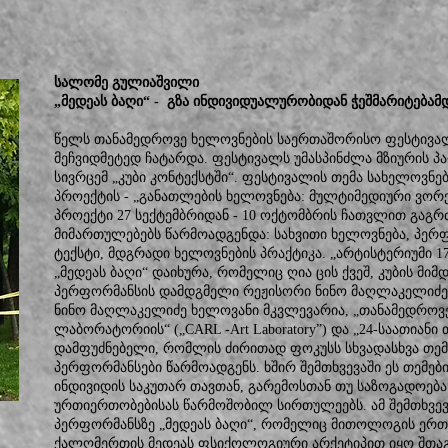
სალომე გულიაშვილი
„მედეას ბაღი“ - გზა ინდივიდუალურობიდან ჭეშმარიტებამ
წელს თანამედროვე ხელოვნების საერთაშორისო ფესტივალ
მეჩვიდმეტედ ჩატარდა. ფესტივალს უმასპინძლა მზიურის 
სივრცემ „კუბი კონტექსტში“. ფესტივალის თემა სახელოვნ
პროექტის - „განათლების ხელოვნება: მულტიმედიური ვორ
პროექტი 27 სექტემბრიდან - 10 ოქტომბრის ჩათვლით გაგ
მიმართულებებს წარმოადგენდა: სახვითი ხელოვნება, პერფო
ტექსტი, მდგრადი ხელოვნების პრაქტიკა. „არტისტერიუმი 
„მედეას ბაღი“ დაიხურა, რომელიც ღია ცის ქვეშ, კუბის მი
პერფორმანსის დამდგმელი რეჟისორი ნინო მაღლაკელიძე
ნინო მაღლაკელიძე ხელოვანი მკვლევარია, „თანამედროვ
ლაბორატორიის“ („CARL -Art Laboratory”) და „24-საათიან
დამფუძნებელი, რომლის ძირითად ფოკუსს სხვადასხვა თემ
პერფორმანსები წარმოადგენს. ხშირ შემთხვევაში ეს თემებ
ინდივიდის საკუთარ თავთან, გარემოსთან თუ საზოგადოებ
ურთიერთობებისას წარმოშობილ სირთულეებს. ამ შემთხვევ
პერფორმანსზე „მედეას ბაღი“, რომელიც მითოლოგის ერთ
ქალღმერთის მედეას ფსიქოლოგიური არქეტიპით იყო შთა