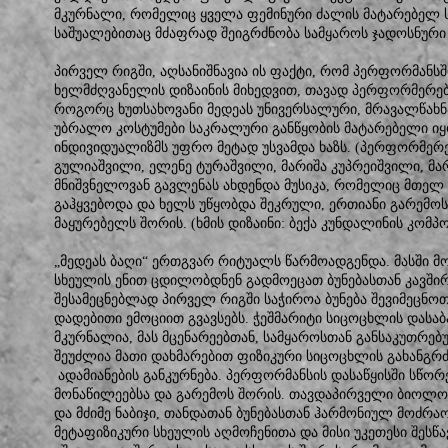
მკურნალი, რომელიც ყველა ფემინური ძალის მატარებელ 
საშუალებითაც მძაფრად შეიგრძნობა სამყაროს ჯადოსნური 
პირველ რიგში, აღსანიშნავია ის ფაქტი, რომ პერფორმანსშ
ხელმძღვანელის დიზაინის მიხედვით, თავად პერფორმერები
როგორც ხუთსახოვანი მედეას უნივერსალური, მრავალწახნა
უბრალო კოსტუმები საკრალური განწყობის მატარებელი ი
ინდივიდუალიზმს უფრო მეტად უსვამდა ხაზს. (პერფორმერ
გულიაშვილი, ელენე ტურაშვილი, მარიშა კუპრეიშვილი, მარი
მნიშვნელოვან გავლენას ახდენდა მუსიკა, რომელიც მთე
გაჰყვებოდა და ხელს უწყობდა შეკრული, ერთიანი გარემოს
მაყურებელს შორის. (ხმის დიზაინი: ბექა კუნდალინის კომპოზი
„მედეას ბაღი“ ერთგვარ რიტუალს წარმოადგენდა. მასში 
სხეულის ენით ცდილობდნენ გადმოეცათ ბუნებასთან კავშირ
შესამეცნებლად პირველ რიგში საჭიროა ბუნება შევიმეცნო
დადებითი ემოციით გვავსებს. ჭეშმარიტი სიცოცხლის დასაბ
მკურნალია, მას მცენარეებთან, სამყაროსთან განსაკუთრე
შეუძლია მათი დახმარებით ფიზიკური სიცოცხლის გახანგრძ
ადამიანების განკურნება. პერფორმანსის დასაწყისში სწორ
მონაწილეებსა და გარემოს შორის. თავდაპირველი ბიოლოგ
და მძიმე ნაბიჯი, თანდათან ბუნებასთან ჰარმონიულ მოძრ
მეტაფიზიკური სხეულის აღმოჩენითა და მისი უკეთესი შესწ