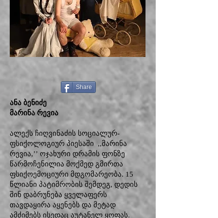
Share
ანა ბენიძე
მარინა რევია
ალექს ჩიღვინაძის სოციალურ-
ფსიქოლოგიურ პიესაში ,,მარინა
რევია,’’ ოჯახური დრამის ფონზე
წარმოჩენილია მოქმედ გმირთა
ფსიქოემოციური მდგომარეობა. 15
წლიანი პატიმრობის შემდეგ, დედის
შინ დაბრუნება ყველაფერს
თავდაყირა აყენებს და მეტად
ამძიმებს ისედაც აუტანელ ყოფას.