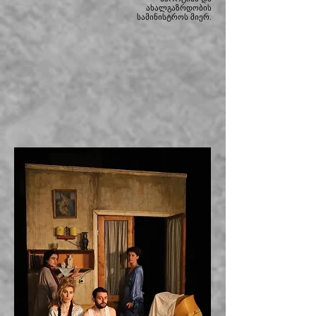
ახალგაზრდობის
სამინისტროს მიერ.