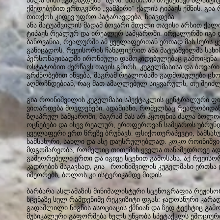
ახლა მისი „გადაგდება“ სურს. მსახიობი მოუხეშავი პლასტიკ
ქმედებებით ერთგვარი „ვამპირი“ ქალის ტიპაჟს ქმნის. გია
თითქოს კიდევ უფრო პატარავდება, ჩიავდება.
ანა მატუაშვილის მადამ ბოვარი მთელი თავისი არსით ქალია
ტიპაჟს რეალურ და ირეალურ სამყაროში. ირეალურში იგი ლ
ბანოვანია, რეალურში ამ ყველაფერთან ერთად მას სურს ყ
განიცადოს. რეჟისორის ჩანაფიქრით ანა მატუაშვილმა სახის
პერსონაჟისადმი ირონიული დამოკიდებულებაც გამოიყენა. 
ოსტატობით ძერწავს თავის გმირს. კუგელმასისა და ბოვა
გრძნობებით იწყება, მაგრამ რეალობაში გადმოსულები ცხ
აღმოჩნდებიან, რაც მათ ამაღლებულ სიყვარულს, თუ შეიძლებ
გია როინიშვილის კუგელმასი სპექტაკლის ცენტრალური ფი
ვითარდება მოვლენები. ადამიანი, რომელსაც რეალობიდან 
ზღაპრულ სამყაროში, მაგრამ მას არ ჰყოფნის ძალა ბოლ
ოცნებები და ისევ რეალურ, ერთფეროვან სამყაროს უბრუნდ
ყველაფერი ერთ წრეზე ბრუნავს. ფსიქოთერაპევტი, სამსახუ
სამსახური, სახლი და ასე დაუსრულებლად. კოკო როინიშვი
მდგომარეობა, რომელიც თითქმის ყველა თანამედროვე ადა
გამეორებული ერთი და იგივე სცენით გამოსახა. აქ რეჟისო
კადრების მსგავსად, გია როინიშვილის კუგელმასი ერთსა დ
იმეორებს, ბოლოს კი ისტერიკამდე მიდის.
ბარბარა ასლამაზის მინიმალისტური სცენოგრაფია რეჟისო
სცენაზე სულ რამდენიმე რეკვიზიტი დგას: ჯადოსნური კარა
გადაშლილი წიგნის ასოციაცის ქმნიან და ზედ ტექსტიც გამ
მუსიკალური გაფორმება ხელს უწყობს სპეტაქკლს ემოციური 