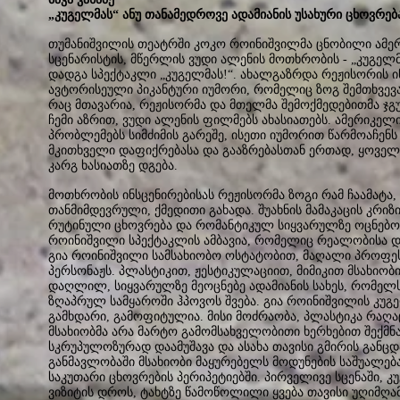
„კუგელმას“ ანუ თანამედროვე ადამიანის უსახური ცხოვრებ
თუმანიშვილის თეატრში კოკო როინიშვილმა ცნობილი ამერ
სცენარისტის, მწერლის ვუდი ალენის მოთხრობის - „კუგელ
დადგა სპექტაკლი „კუგელმას!“. ახალგაზრდა რეჟისორის ი
ავტორისეული პიკანტური იუმორი, რომელიც ზოგ შემთხვევ
რაც მთავარია, რეჟისორმა და მთელმა შემოქმედებითმა ჯგუფ
ჩემი აზრით, ვუდი ალენის ფილმებს ახასიათებს. ამერიკელი
პრობლემებს სიმძიმის გარეშე, ისეთი იუმორით წარმოაჩენ
მკითხველი დაფიქრებასა და გააზრებასთან ერთად, ყოვე
კარგ ხასიათზე დგება.
მოთხრობის ინსცენირებისას რეჟისორმა ზოგი რამ ჩაამატა
თანმიმდევრული, ქმედითი გახადა. შუახნის მამაკაცის კრი
რუტინული ცხოვრება და რომანტიკულ სიყვარულზე ოცნებო
როინიშვილი სპექტაკლის ამბავია, რომელიც რეალობისა დ
გია როინიშვილი სამსახიობო ოსტატობით, მაღალი პროფე
პერსონაჟს. პლასტიკით, ჟესტიკულაციით, მიმიკით მსახიობ
დაღლილ, სიყვარულზე მეოცნებე ადამიანის სახეს, რომელს
ზღაპრულ სამყაროში ჰპოვოს შვება. გია როინიშვილის კუ
გამხდარი, გამოფიტულია. მისი მოძრაობა, პლასტიკა რა
მსახიობმა არა მარტო გამომსახველობითი ხერხებით შექმნა
სკრუპულოზურად დაამუშავა და ასახა თავისი გმირის განცდა
განმავლობაში მსახიობი მაყურებელს მოდუნების საშუალებ
საკუთარი ცხოვრების პერიპეტიებში. პირველივე სცენაში, 
ვიზიტის დროს, ტახტზე წამოწოლილი ყვება თავისი უღიმღ