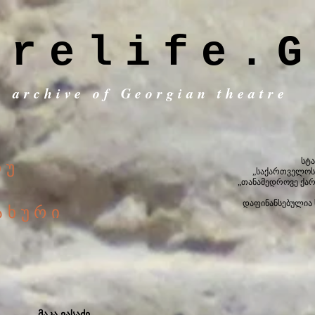
trelife.G
c archive of Georgian theatre
სტა
ნუ
„საქართველოს
„თანამედროვე ქა
დაფინანსებულია
ახური
მაკა ვასაძე