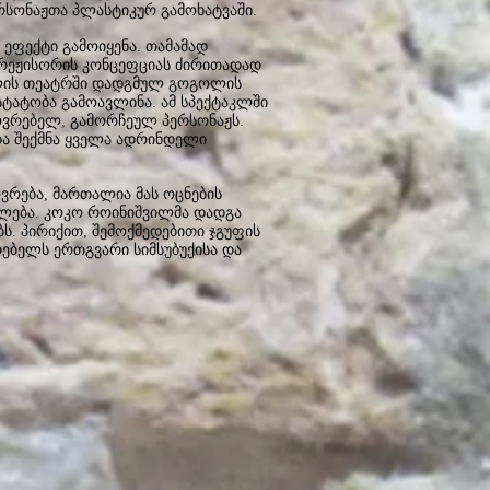
რსონაჟთა პლასტიკურ გამოხატვაში.
 ეფექტი გამოიყენა. თამამად
ა რეჟისორის კონცეფციას ძირითადად
ვილის თეატრში დადგმულ გოგოლის
სტატობა გამოავლინა. ამ სპექტაკლში
ოვრებელ, გამორჩეულ პერსონაჟს.
და შექმნა ყველა ადრინდელი
ვრება, მართალია მას ოცნების
იელება. კოკო როინიშვილმა დადგა
ს. პირიქით, შემოქმედებითი ჯგუფის
ებელს ერთგვარი სიმსუბუქისა და