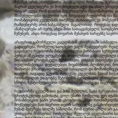
შესახებ. არის პროფესორი, ჰყავს ცოლი, რომელიც ფერიიდ
მაგრამ ყველაფერი ეს მობეზრებული აქვს და ახალ ემოციებ
ისიც ირკვევა, რომ დაფნას მატერიალური მდგომარეობა,
მნიშვნელოვანი ფაქტორი იყო. ზოგადად რეჟისორის და მსა
რომანტიკოსს კუგელმასს სიძუნწეც ახასიათებს, ეს მომენტ
რამდენჯერმე არის ხაზგასმული. მაგალითად, როდესაც ჯა
ანაზღაურება არ სურს, ანდა მისი სათაყვანებელი, საოცნებ
წუწუნებს, ანდა როდესაც ბოვარის შენახვის ხარჯებზე საუბრ
არაფრით გამორჩეული კუგელმასის ცხოვრებაში სასწაული ხ
გადაეყრება, რომელიც საოცნებო ქალს შეახვედრებს. რე
გადასვლა რეჟისორმა მინიმალისტური პირობითი ხერხებით
პერსკი აწკეპილი ულვაშებით, ბრიოლინით გადაგლესილი 
მოსასხმით გროტესკული პერსონაჟია. ცოტნეს ჯადოქარი 
თვალთმაქციცაა. დეტალებით, ნიუანსებით, პლასტიკით, მო
მსახიობი ქმნის ერთდროულად სასაცილო და მომხიბლავ ტიპ
თითქოს თავადაც უკვირს, როდესაც კუგელმასს მადამ ბოვარ
როინიშვილის და ცოტნე მეტონიძის პერსონაჟთა ურთიერთობ
სწორი, ზუსტი შეფასებით იუმორითაა აღსავსე და მაყურებ
რეჟისორმა კუგელმასის და მისი მეუღლის, ნატა ბერეჟიანი
გროტესკულად გამოხატა. ცოლ-ქმარი რომელიც ვერ იტანს
მოსაზრებების გამო ერთად ცხოვრობს. კოკო როინიშვილმა
მოქმედებები მათ საერთო თეთრ სარეცელზე განახორციელ
ჩუმად შეძვრება ხოლმე საწოლში, რომ ფურია-ცოლი არ გაა
ერთგვარი მონსტრია, რომელმაც მეუღლეს ყველანაირი სა