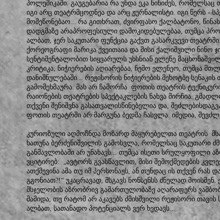
პოლემიკაში. გაუგებარია რა უნდა ეკა ნინიძეს, რომელსაც
იგი არც თეატრმცოდნეა და არც ჟურნალისტი. იგი წერს - სპ
მომეწონებაო... რა გითხრათ, ძვირფასო ქალბატონო, წინასწ
დადგმაზე არაპროფესიული დამოკიდებულებაა, თუმცა პრო
ალბათ, ჯერ საკუთარი ფუნქცია გაქვთ გასარკვევი თეატრში
ქორეოგრაფი მარიკა ქვეითაია და მისი ქალიშვილი ნინო ჯ
სენტიმენტალობით სიყვარულს უხსნიან ელენე მაცხონაშვილს.
კრიტიკა, ნიჭიერების აღიარებაა, ჩემო ელენეო, თუმცა მთ
დანიშნულებაში... რეჟისორის ნიჭიერების მეხოტბე სენაკი
გამომეხმაურა. მას არ ჩამორჩა ფოთის თეატრის ტექნიკურ
რაიონების თეატრების სპექტაკლების ნახვა მირჩია. გმადლ
თქვენი შენიშვნა გასათვალისწინებელია და, შეძლებისდაგ
ფოთის თეატრში არ მარგუნა ბედმა ჩასვლა. იმედია, შევძლე
კურიოზული აღმოჩნდა მოზარდ მაყურებელთა თეატრის მსა
ხათუნა ბერძენიშვილის გამოსვლა, რომელსაც საკუთარი ძ
განმავლობაში არ უნახავს... თუმცა ისეთი სრულყოფილი აზრ
ვციტირებ: „ავტორს გვასწავლით, მისი შემოქმედების კვლე
ათქმევინა ამა თუ იმ პერსონაჟს, ან თუნდაც ის თქვენ რა
გგონიათ?!“ უკაცრავად, მსგავს ნონსენსს ძნელად მოისმენ
მსჯელობის აზრობრივ გამართულობაზე აღარაფერს ვამბობ!
მამიდა, თუ რატომ არ აკავებს ძმისშვილი რეჟისორი თავი
ალბათ, სათანადო პოტენციალს ვერ ხედავს...