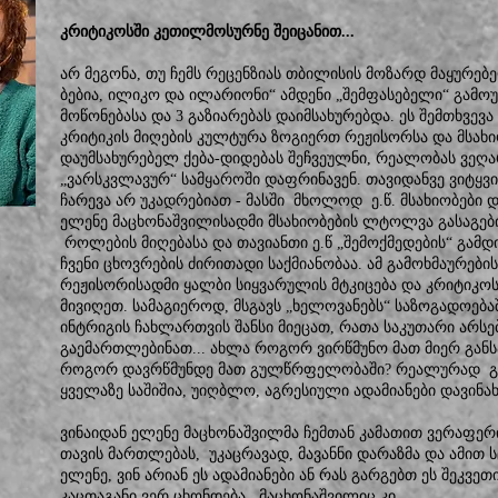
კრიტიკოსში კეთილმოსურნე შეიცანით...
არ მეგონა, თუ ჩემს რეცენზიას თბილისის მოზარდ მაყურებ
ბებია, ილიკო და ილარიონი“ ამდენი „შემფასებელი“ გამოუ
მოწონებასა და 3 გაზიარებას დაიმსახურებდა. ეს შემთხვევ
კრიტიკის მიღების კულტურა ზოგიერთ რეჟისორსა და მსახი
დაუმსახურებელ ქება-დიდებას შეჩვეულნი, რეალობას ვეღარ
„ვარსკვლავურ“ სამყაროში დაფრინავენ. თავიდანვე ვიტყვი
ჩარევა არ უკადრებიათ - მასში მხოლოდ ე.წ. მსახიობები და
ელენე მაცხონაშვილისადმი მსახიობების ლტოლვა გასაგებ
როლების მიღებასა და თავიანთი ე.წ „შემოქმედების“ გამდ
ჩვენი ცხოვრების ძირითადი საქმიანობაა. ამ გამოხმაურებ
რეჟისორისადმი ყალბი სიყვარულის მტკიცება და კრიტიკოს
მივიღეთ. სამაგიეროდ, მსგავს „ხელოვანებს“ საზოგადოება
ინტრიგის ჩახლართვის შანსი მიეცათ, რათა საკუთარი არს
გაემართლებინათ... ახლა როგორ ვირწმუნო მათ მიერ განს
როგორ დავრწმუნდე მათ გულწრფელობაში? რეალურად გა
ყველაზე საშიშია, უიღბლო, აგრესიული ადამიანები დავინახ
ვინაიდან ელენე მაცხონაშვილმა ჩემთან კამათით ვერაფერ
თავის მართლებას, უკაცრავად, მავანნი დარაზმა და ამით 
ელენე, ვინ არიან ეს ადამიანები ან რას გარგებთ ეს შეკვეთ
კაცთაგანი ვერ ცხონდება, მაცხონაშვილიც კი...