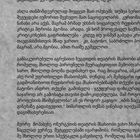
ახლა თანმიმდევრულად მივყვეთ მათ ოპუსებს, თუმცა სერი
შევეცდები იუმორით შევხედო მათ ნაცოდვილარს. კურიოზ
ნანახი არა აქვს, მაგრამ ბრმად უხსნის სიყვარულს რეჟისორ
კრიტიკა მტრობა ჰგონია. არადა, ეს ხომ პროფესიულ საქმი
კრიტიკოსების გაფრთხილება - კიდევ თუ ვინმემ გაბედა კრი
თავდასხმისთვის მზად ვართო... კი, ბატონო, საბრძოლო პო
მაგრამ, არა მგონია, ამით რაიმე გეშველოთ...
განსაკუთრებული აგრესიით ზუგდიდის თეატრის მსახიობი ა
რომელიც მხოლოდ პიროვნული შეურაცხყოფით შემოიფარ
ხარო, მხოლოდ ბოღმა დავინახეო და, რაც მთავარია, აშკარ
ასე რომ უფრთხილდი მსახიობებს, თუნდაც არ შემდგარი იყ
გადმოანთხიოთ რეჟისორის და მსახიობებისადმი თქვენი დ
ბატონო ანდრო, თქვენი გამოსვლა - ჯგუფურად ფიზიკურად
საჯაროდ არ გამოხატა თავისი დამოკიდებულება, მაშ როგო
პროფესიის მნიშვნელობა? ან ეს როგორ გავიგო: „იმის ნ
გინებაზე გადახვედით.“ სიმართლის თქმას გინებად აღიქვა
დაგიმსახურებიათ.
მეორე მოპასუხე ოზურგეთის თეატრის მსახიობი ვახო ჩხარ
ნაცვლად ვურჩევ, მეტყველებაში ივარჯიშოს), რომელიც იცა
მე მხოლოდ ერთი სპექტაკლი განვიხილე, რომელიც მას ნანა