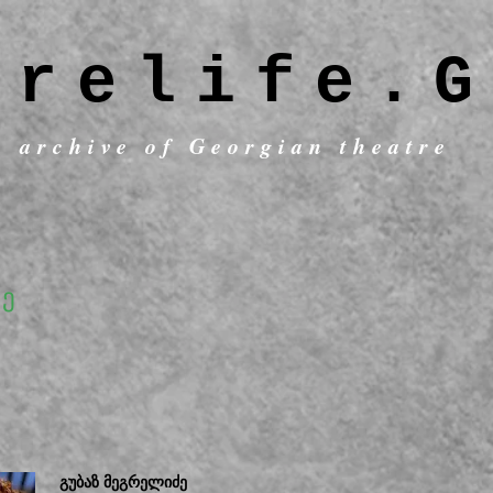
trelife.G
c archive of Georgian theatre
ე
გუბაზ მეგრელიძე