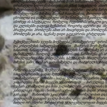
ხოლმე მანიფესტებს – შექსპირის მიერ სამსახიობო ხელოვ
დრამატული ხელოვნებისთვის – ის ქმნის საფუძველს- ან
მეშვეობითაც შესაძლოა ვიკვლიოთ თეატრი – და არა მარტ
მნიშვნელოვანი მიზეზია, მაგრამ რათქმაუნდა, მხოლოდ ამი
ცნობილია და დამუშავებული არ შე/მიხსენებია მკითხველის
სწორედ ის სპექტაკლია, რომელიც რეჟისორმა ირაკლი გო
და კულისებში დატოვა შექსპირის, როგორც ავტორი და ა
პრაქტიკოსი. პრობლემა ამით არ მთავრდება და პრობლემა 
პრობლემა კი არა, სცენაზე დიდი გაუგებრობა გრძელდება.
შემოქმედებითმა ჯგუფმა მოქმედება „თანამედროვე“ დროშ
და კოსტიუმების საშუალებით ვიგებთ . მხატვრის მიერ შექნ
ხასიათის, ჩანაფიქრის ან რაიმე მსგავსის წარმოჩენაზე არ
დანიშნულება მხოლოდ ერთი პერსონაჟის წარმოჩენა არ არი
მრავლფეროვანმა კოსტიუმებმა, სპექტაკლში მრავლფეროვნ
მიზეზის გამო, რომ არ გათამაშებულა და მხატვრულ ხერხად
როგორც აღვნიშნე, მოქმედება „თანამედროვე“ გარემოში 
საავადმყოფოში, სადაც მეფესა და ქალიშვილებს შორის „გ
„თანამედროვე“ ოფისში – სადაც ედმუნდის, ედგარისა და 
ვითარდება, მაგრამ მივყვეთ ეტაპობრივად – პირველივე ს
ნუგზარ ყურაშვილი) და მისი ქალიშვილებს კორდელიას (მა
კანდელაკი) რეგანს (ნინო ციმაკურიძე) შორის მიდის ურთ
გარკვევა მსახიობები უკიდურესი არასერიოზულობით და 
უცვლელად გადადის ყველა მონაწილეზე - თითქოს ერთი ა
მთელი ორკესტრი პარტიტურის უგულვებელყოფით მიყვება 