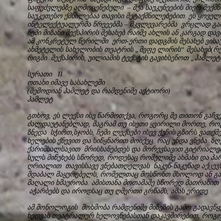
საფუძვლებზე აღმოცენებული – შუა საუკუნეების მიერ შექ
საუკეთესო ქმნილებაა თავისი მეტაქმნილებებით. ეს ყოვე
ინტელექტუალურმა წრეეებმა – მკვლევარებმა ვრცლად გა
ჩემი მიზანი შექსპირის შესახებ რაიმე ახლის ან კარგად და
ამ კონკრეტულ წერილში ერთ-ერთი დადგმის შესახებ ვისა
ახმეტელის სახელობის თეატრის „მეფე ლირის“ შესახებ(რ
რიგში შექსპირის, უილიამის ტექსტის გავიხსენოთ „ჰამლე
სურათი II
ოთახი იმავე სასახლეში
(შემოდიან ჰამლეტ და რამდენიმე აქტიორი)
ჰამლეტ
გთხოვ, ეს ლექსი ისე წარმოთქვა, როგორც მე თითონ გაჩვ
ძალდაუტანებლად, მაგრამ თუ ისეთი ყვირილი მორთე, რო
ზნედა სჭირთ,სჯობს, ჩემი ლექსები ისევ ქუჩის გზირს ვათქმევ
ხელების ქნევით და სიწყნარით მოიქეც. რაც უნდა ვნება ზ
ქარიშხალსავით მრისხანებდეს და მორევსავით გიტრიალებდ
სულს მიწუხებს სწორედ, როდესაც რომელიმე ახმახი და პა
ღრიალით თავისსავე ვნებათღელვას ნაკუწ-ნაკუწად აქცევს
მდაბალ მაყურებელს, რომელთაც მოსწონთ მხოლოდ ან გაუგ
მაღალი ხმაურობა. ამისთანა მოთამაშე სწორედ მათრახით
აჭარბებს და იროდსაც თუ ღმერთი გრწამს, ამას ერიდე.
ამ მონოლოგის მოხმობა რამდენიმე მიზეზის გამო გადავწყ
ხედვას თეატრალურ ხელოვნებასთან დაკავშირებით, როგორ