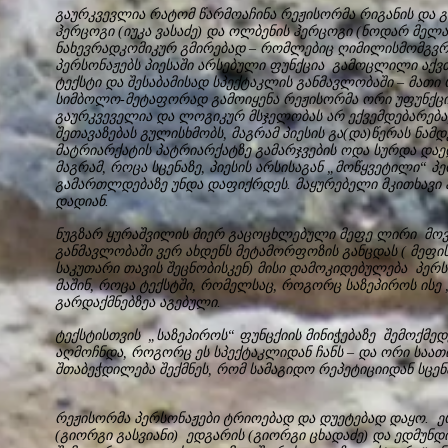
გაურკვევლია რატომ წარმოაჩინა რეჟისორმა რიგანის და 
ჰერცოგი (იუკა ვასაძე) და ოლბენის ჰერცოგი (ნოდარ მელაძ
ნახევრადკომიკურ გმირებად – რომლებიც ღიმილისმომგვრ
პერსონაჟებს პიესაში არსებული ფუნქცია გამოცლილი აქვთ
ტექსტი და შესაბამისად სპექტაკლის განმავლობაში – მათ
სიმბოლო-მეტაფორად გამოიყენა რეჟისორმა ორი უფუნქც
გაურკვეველია და ლოგიკურ მსჯელობას არ ექვემდებარება,
შეთავაზებას გულისხმობს, მაგრამ პიესის გა(და)წერას ნა
მატრიარქატის პატრიარქატზე გამარჯვების ოდა სურდა დაედ
მაგრამ, როცა სცენაზე, პიესის არსისაგან „მოწყვეტილი“ 
გამართლდებაზე უნდა დაფიქრდეს. მაყურებელი მკითხავი ა
დადიან.
ნუგზარ ყურაშვილის მიერ გაცოცხლებული მეფე ლირი მოვ
განმავლობაში ვერ ახდენს მეტამორფოზის განცდას ( მეფი
საკუთარი თავის შეცნობისკენ) მისი დამოკიდებულება პერ
მაშინ, როცა ტექსტში, რომელსაც, როგორც საზეპიროს ისე 
გარდაქმნებზეა აგებული.
ტექსტისთვის „საზეპიროს“ ფუნცქიის მინიჭებაზე შემოქმე
აღმოჩნდა, როგორც ეს სპექტაკლიდან ჩანს – და ორი საათ
შთაბეჭდილება შექმნეს, რომ სამაგიდო რეპეტიციიდან სცენ
რეჟისორმა პერსონაჟები ტრიოებად და დუეტებად დაყო. 
(გიორგი გასვიანი) ედგარის (გიორგი ცხადაძე) და ედმუნდ