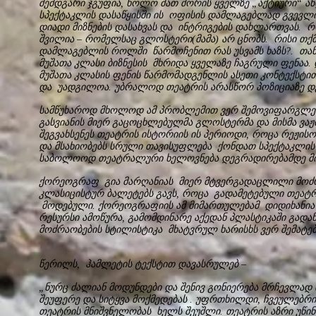
შემდგარი ჯგუფია, ხოლო მათ შორის ყველზე „აქტიური“ ან
სპექტაკლის დასაწყისში ის ოფისის დამლაგებლად გვევლინ
დიადი მიზნების დასახვას და ინტრიგების დახლართვას. 
შვილია – რომელსაც გლოსტერი(მამა) არ ცნობს. რისი თქ
დამლაგებლის როლში წარმოჩენით რას უსვამს ხაზს?. თან ეს
მუშათა კლასი ბიზნესის მხრიდა ყველაზე ჩაგრული ფენაა. 
მუშათა კლასის ფენის წარმომადგენლის ასეთი კონტექსტ
და უადგილოა. უბრალოდ თეატრის არასწორ პოზიციაზე დ
სამწუხაროდ მხოლოდ ამ პრობლემით ვერ შემოვიფარგლებ
გასვიანის მიერ გაცოცხლებულმა გლოსტერმა და მისმა ვა
შეგვახსენეს თეატრის ისტორიის ის პერიოდი, როცა რეჟის
და მსახიობებს სრული თავისუფლება ქონდათ სპექტაკლის 
საბოლოოდ თეატრალური ხელოვნება დეგრადირებამდე მიი
ქორეოგრაფ გია მარღანიას მიერ მტვერგადაცლილი მოძრ
კლასიცისტურ ბალეტებს გავს, როცა გადამეტებული თეატრ
მოდებული. ქორეოგრაფიის ამ მიმართულებამ დიდიხანია
რესურსი ამოწურა, გამომდინარე აქედან პლასტიკაში გადაწ
მოძრაობების სტილისტიკა მხატვრულ ხარისხს ვერ შემატებ
წერილს, ჰამლეტის ტექსტით დავასრულებ –
„ნურც ძალიან მოდუნდები და შენივ გონიერება მრჩევლად 
შეუფერე და სიტყვა მოქმედებას . უფრთხილდი, ჩვეულებრი
თეატრის მნიშვნელობას ხელს შეუშლი. თეატრის აზრი უწინ