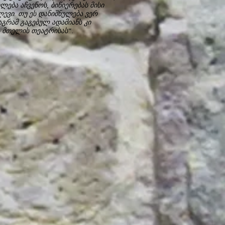
ლება აჩვენოს, ბიწიერებას მისი
ლევი. თუ ეს დანიშნულება ვერ
მაგრამ გაგებულ ადამიანს კი
ს მთელის თეატრისას“.