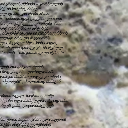
გონერილის ქმრები – კორნოულის
ე) იმპოტენტ, პასიურ,
ელად პათეტიურები არიან.
 – მინიმუმადეა დაყვანილი მათი
ი როლი გაურკვეველი რჩება. რის
იოდ დარჩენილი არტისტი
 ინტერპრეტაცია საკუთარი ვერსიის
მდვილად არა, თუ რეჟისორს
გა, შეეძლო სხვა პიესა აეღო,
პერსონაჟები გამოგყავს, მხატვრულ
რ არის – სამკითხაოდ თეატში არ
ლენათა განვითარების
ს წოდებიდან – დევნილობაში-
სონაჟის მიმართ უცვლელი რჩება,
„იმეორებს“, მთლიანად შინაგან
დებითი ჯგუფი საერთო აზრზე
ი სგანმავლობაში, უფრო მეტად იმის
აზე ეს-ესაა გადმოინაცვლეს.
ერთ-ერთი ასეთი ტრიო გლოსტერის
ისგან (ანდრეა გველესიანი)