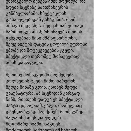
უსარგებლო იქნება იმის მოყოლა, რა
ხდება სცენაზე საათნახევრის
განმავლობაში. სპექტაკლის
დასახელებიდან გასაგებია, რომ
ამბავი მედეაზეა. მედეასთან ერთად
წარმოდგენაში პერსონაჟებს შორის
გვხვდებიან მისი ძმა აფსირტოსი,
მეფე აიეტის დაცვის ყოფილი უფროსი
ეპოპე და მოცეკვავეების ჯგუფი.
სპექტაკლი თერთმეტ მონაკვეთად
არის დაყოფილი.
მეოთხე მონაკვეთში მოქმედება
კოლხეთის ტყეში მიმდინარეობს.
მედეა მიწაზე გდია. ეპოპემ მედეა
გააუპატიურა. ამ სცენიდან კარგად
ჩანს, რისთვის დადგა ეს სპექტაკლი
პაატა ციკოლიამ. ქალი, რომელსაც
დაუნდობლად მოექცნენ, რომელზეც
ძალა იხმარეს და უბედურ
მდგომარეობაში ჩააგდეს,
მოძალადის საქციელს იმ სახელს