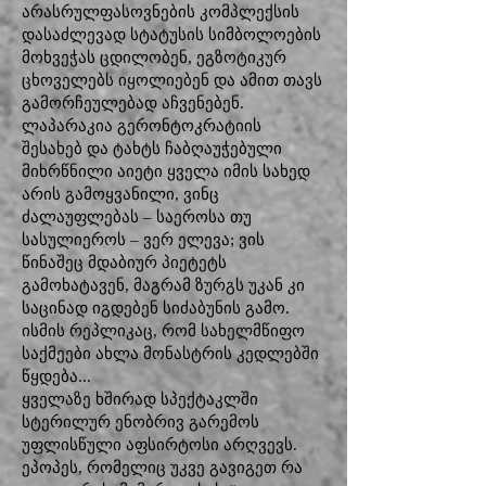
არასრულფასოვნების კომპლექსის
დასაძლევად სტატუსის სიმბოლოების
მოხვეჭას ცდილობენ, ეგზოტიკურ
ცხოველებს იყოლიებენ და ამით თავს
გამორჩეულებად აჩვენებენ.
ლაპარაკია გერონტოკრატიის
შესახებ და ტახტს ჩაბღაუჭებული
მიხრწნილი აიეტი ყველა იმის სახედ
არის გამოყვანილი, ვინც
ძალაუფლებას – საეროსა თუ
სასულიეროს – ვერ ელევა; ვის
წინაშეც მდაბიურ პიეტეტს
გამოხატავენ, მაგრამ ზურგს უკან კი
საცინად იგდებენ სიძაბუნის გამო.
ისმის რეპლიკაც, რომ სახელმწიფო
საქმეები ახლა მონასტრის კედლებში
წყდება...
ყველაზე ხშირად სპექტაკლში
სტერილურ ენობრივ გარემოს
უფლისწული აფსირტოსი არღვევს.
ეპოპეს, რომელიც უკვე გავიგეთ რა