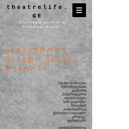
theatrelife.
GE
Electronic archive of
Georgian theatre
კატასტროფა
სამეფო უბნის
თეატრში
სტატია მომზადდა
შემოქმედებითი
კავშირის
„საქართველოს
თეატრალური
საზოგადოება“
პროექტის
„თანამედროვე
ქართული სათეატრო
კრიტიკა“
ფარგლებში
.
დაფინანსებულია